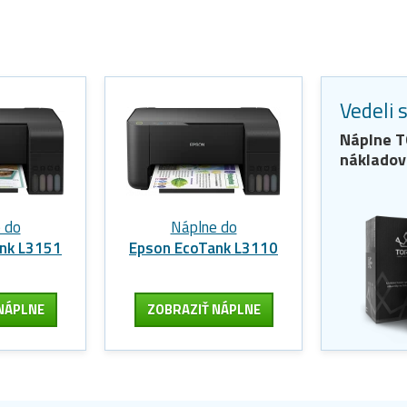
Vedeli 
Náplne
T
nákladov
 do
Náplne do
nk L3151
Epson EcoTank L3110
NÁPLNE
ZOBRAZIŤ NÁPLNE