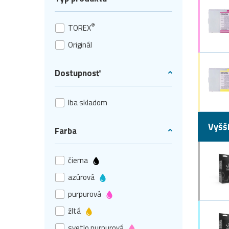
®
TOREX
Originál
Dostupnosť
Iba skladom
Vyšš
Farba
čierna
azúrová
purpurová
žltá
svetlo purpurová