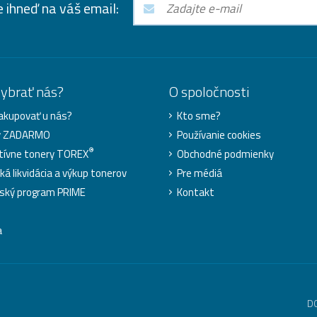
e ihneď na váš email:
vybrať nás?
O spoločnosti
akupovať u nás?
Kto sme?
y ZADARMO
Používanie cookies
®
tívne tonery TOREX
Obchodné podmienky
ká likvidácia a výkup tonerov
Pre médiá
ský program PRIME
Kontakt
a
D