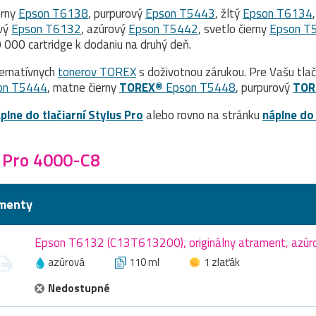
erny
Epson T6138
, purpurový
Epson T5443
, žltý
Epson T6134
ový
Epson T6132
, azúrový
Epson T5442
, svetlo čierny
Epson T
000 cartridge k dodaniu na druhý deň.
ernatívnych
tonerov TOREX
s doživotnou zárukou. Pre Vašu tla
on T5444
, matne čierny
TOREX®
Epson T5448
, purpurový
TOR
plne do tlačiarní Stylus Pro
alebo rovno na stránku
náplne do
 Pro 4000-C8
menty
Epson T6132 (C13T613200), originálny atrament, azúr
azúrová
110 ml
1 zlaťák
Nedostupné