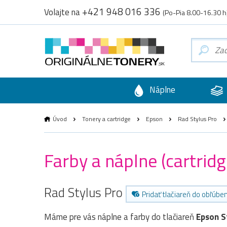
+421 948 016 336
Volajte na
(Po-Pia 8.00-16.30 h
Náplne
Úvod
Tonery a cartridge
Epson
Rad Stylus Pro
Farby a náplne (cartrid
Rad Stylus Pro
Pridať tlačiareň do obľúbe
Máme pre vás náplne a farby do tlačiareň
Epson S