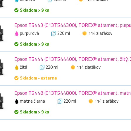
Skladom > 9 ks
Epson T5443 (C13T544300), TOREX® atrament, purpur
purpurová
220 ml
114 zlaťákov
Skladom > 9 ks
Epson T5444 (C13T544400), TOREX® atrament, žltý, 
žltá
220 ml
114 zlaťákov
Skladom - externe
Epson T5448 (C13T544800), TOREX® atrament, matne 
matne čierna
220 ml
114 zlaťákov
Skladom > 9 ks