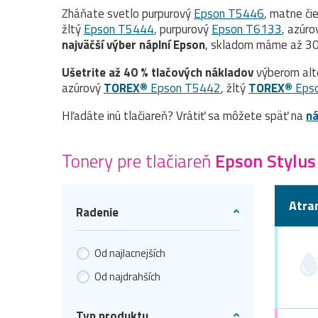
Zháňate svetlo purpurový
Epson T5446
, matne či
žltý
Epson T5444
, purpurový
Epson T6133
, azúr
najväčší výber náplní Epson
, skladom máme až 30 
Ušetrite až 40 % tlačových nákladov
výberom alt
azúrový
TOREX®
Epson T5442
, žltý
TOREX®
Eps
Hľadáte inú tlačiareň? Vrátiť sa môžete späť na
ná
Tonery pre tlačiareň
Epson Stylus
Atra
Radenie
Od najlacnejších
Od najdrahších
Typ produktu