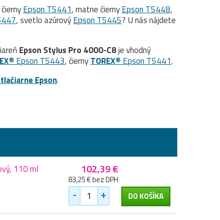
, čierny
Epson T5441
, matne čierny
Epson T5448
,
5447
, svetlo azúrový
Epson T5445
? U nás nájdete
čiareň
Epson Stylus Pro 4000-C8
je vhodný
EX®
Epson T5443
, čierny
TOREX®
Epson T5441
.
 tlačiarne Epson
.
102,39 €
ový, 110 ml
83,25 € bez DPH
-
+
DO KOŠÍKA