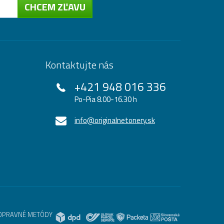
CHCEM ZĽAVU
Kontaktujte nás
+421 948 016 336
Po-Pia 8.00-16.30 h
info@originalnetonery.sk
OPRAVNÉ METÓDY