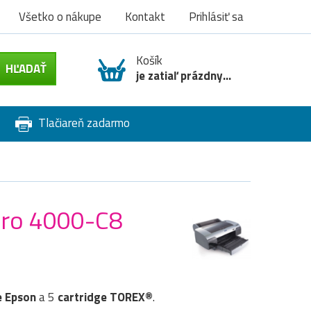
Všetko o nákupe
Kontakt
Prihlásiť sa
Košík
je zatiaľ prázdny...
Tlačiareň zadarmo
 Pro 4000-C8
e
Epson
a 5
cartridge TOREX®
.