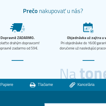
Prečo
nakupovať u nás?
Dopravné ZADARMO.
Objednávka už zajtra u 
plaťte drahým dopravcom!
Pri objednávke do 16:00 gara
opravné zadarmo od 59 €.
doručenie už nasledujúci praco
ton
Na
Papiere
Tlačiarne
Kancelária