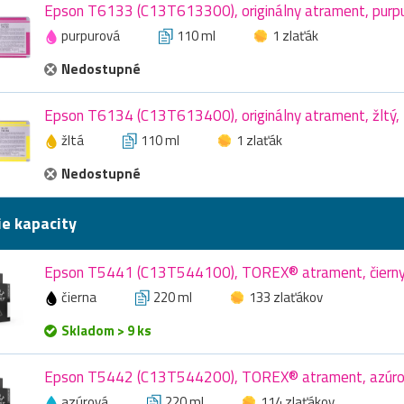
Epson T6133 (C13T613300), originálny atrament, purpu
purpurová
110 ml
1 zlaťák
Nedostupné
Epson T6134 (C13T613400), originálny atrament, žltý,
žltá
110 ml
1 zlaťák
Nedostupné
ie kapacity
Epson T5441 (C13T544100), TOREX® atrament, čierny
čierna
220 ml
133 zlaťákov
Skladom > 9 ks
Epson T5442 (C13T544200), TOREX® atrament, azúro
azúrová
220 ml
114 zlaťákov