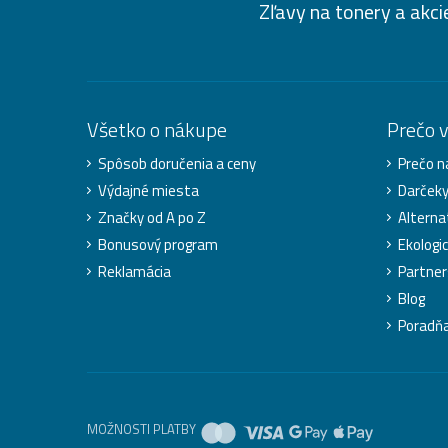
Zľavy na tonery a akci
Všetko o nákupe
Prečo 
Spôsob doručenia a ceny
Prečo n
Výdajné miesta
Darček
Značky od A po Z
Alterna
Bonusový program
Ekologic
Reklamácia
Partner
Blog
Poradň
MOŽNOSTI PLATBY