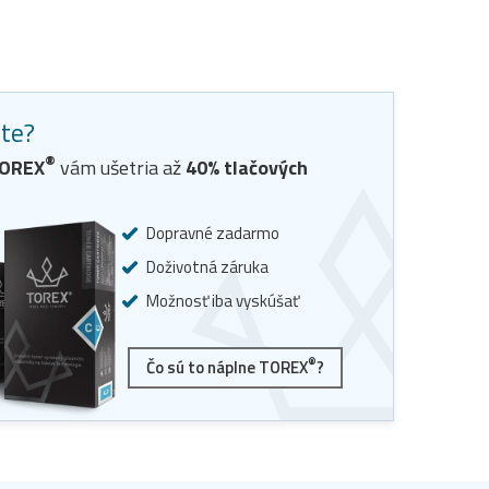
ste?
®
OREX
vám ušetria až
40
% tlačových
Dopravné zadarmo
Doživotná záruka
Možnosť iba vyskúšať
®
Čo sú to náplne TOREX
?