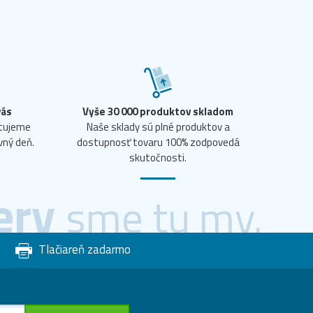
vás
Vyše 30 000 produktov skladom
ntujeme
Naše sklady sú plné produktov a
vný deň.
dostupnosť tovaru 100% zodpovedá
skutočnosti.
ery
sme tu my.
Tlačiareň zadarmo