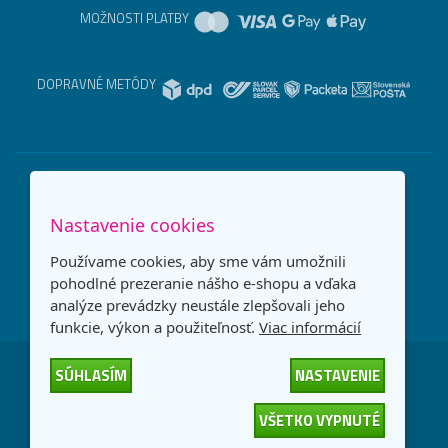
MOŽNOSTI PLATBY
DOPRAVNÉ METÓDY
Nastavenie cookies
Používame cookies, aby sme vám umožnili
pohodlné prezeranie nášho e-shopu a vďaka
analýze prevádzky neustále zlepšovali jeho
funkcie, výkon a použiteľnosť.
Viac informácií
SÚHLASÍM
NASTAVENIE
Česká republika
Slovensko
VŠETKO VYPNUTÉ
© 2026
interNETmania SK s.r.o.
Všetky práva vyhradené
-
-