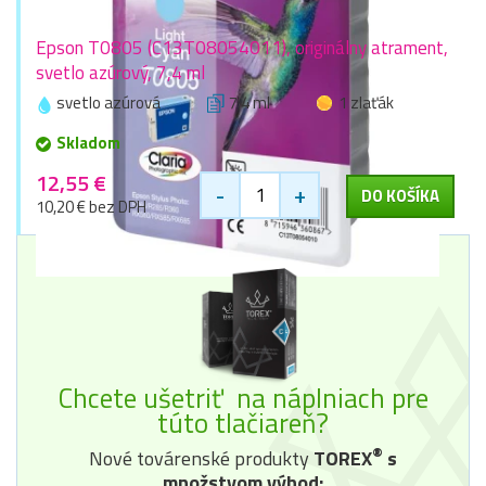
Epson T0805 (C13T08054011), originálny atrament,
svetlo azúrový, 7,4 ml
svetlo azúrová
7,4 ml
1 zlaťák
Skladom
12,55 €
-
+
DO KOŠÍKA
10,20 € bez DPH
Chcete ušetriť na náplniach pre
túto tlačiareň?
®
Nové továrenské produkty
TOREX
s
množstvom výhod: