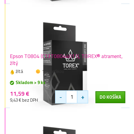
Epson T0804 (C13T08044011), TOREX® atrament,
žltý
žltá
16 zlaťákov
Skladom > 9 ks
11,59 €
-
+
DO KOŠÍKA
9,43 € bez DPH