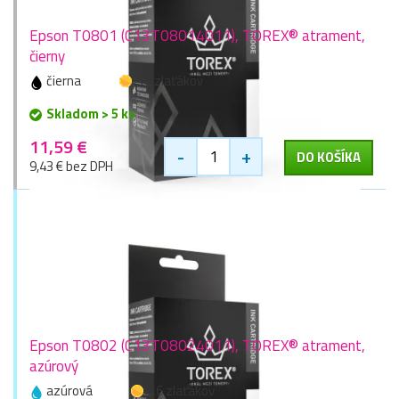
Epson T0801 (C13T08014011), TOREX® atrament,
čierny
čierna
16 zlaťákov
Skladom > 5 ks
11,59 €
-
+
DO KOŠÍKA
9,43 € bez DPH
Epson T0802 (C13T08024011), TOREX® atrament,
azúrový
azúrová
16 zlaťákov