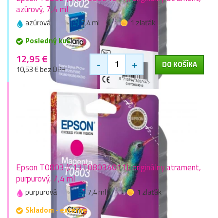
azúrový, 7,4 ml
azúrová
7,4 ml
1 zlaťák
Posledný kus
12,95 €
-
+
DO KOŠÍKA
10,53 € bez DPH
Epson T0803 (C13T08034011), originálny atrament,
purpurový, 7,4 ml
purpurová
7,4 ml
1 zlaťák
Skladom - externe