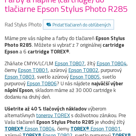
tlačiarne Epson Stylus Photo R285
Rad Stylus Photo
Pridať tlačiareň do obľúbených
Máme pre vás náplne a farby do tlačiareň
Epson Stylus
Photo R285
. Môžete si vybrať z 7 originálnej
cartridge
Epson
a 6
cartridge TOREX®
.
Zháňate CMYK/LC/LM
Epson T0807
, žltý
Epson T0804
,
čierny
Epson T0801
, azúrový
Epson T0802
, purpurový
Epson T0803
, svetlo azúrový
Epson T0805
, svetlo
purpurový
Epson T0806
? U nás nájdete
najväčší výber
náplní Epson
, skladom máme až 30 000 cartridge k
dodaniu na druhý deň.
Ušetrite až 40 % tlačových nákladov
výberom
alternatívnych
tonerov TOREX
s doživotnou zárukou. Pre
Vašu tlačiareň
Epson Stylus Photo R285
je vhodný žltý
TOREX®
Epson T0804
, čierny
TOREX®
Epson T0801
,
azúrový
TOREX®
Epson T0802
, svetlo purpurový
TOREX®