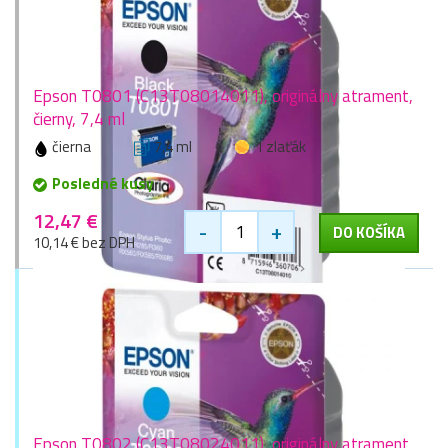
Epson T0801 (C13T08014011), originálny atrament,
čierny, 7,4 ml
čierna
7,4 ml
1 zlaťák
Posledné kusy
12,47 €
-
+
DO KOŠÍKA
10,14 € bez DPH
Epson T0802 (C13T08024011), originálny atrament,