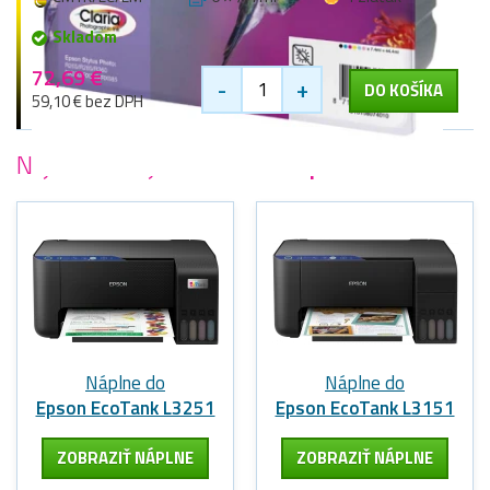
Skladom
72,69 €
-
+
DO KOŠÍKA
59,10 € bez DPH
Najobľúbenejšie
tlačiarne Epson
Náplne do
Náplne do
Epson EcoTank L3251
Epson EcoTank L3151
ZOBRAZIŤ NÁPLNE
ZOBRAZIŤ NÁPLNE