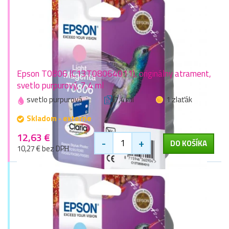
Epson T0806 (C13T08064011), originálny atrament,
svetlo purpurový, 7,4 ml
svetlo purpurová
7,4 ml
1 zlaťák
Skladom - externe
12,63 €
-
+
DO KOŠÍKA
10,27 € bez DPH