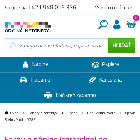
+421 948 016 336
Všetko o nákupe
Volajte na
0
Náplne
Papiere
Tlačiarne
Kancelária
Tlačiareň zadarmo
Úvod
Tonery a cartridge
Epson
Rad Stylus Photo
Epson
Stylus Photo R285
Farby a náplne (cartridge) do