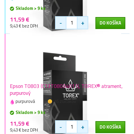
Skladom > 9 ks
11,59 €
-
+
DO KOŠÍKA
9,43 € bez DPH
Epson T0803 (C13T08034011), TOREX® atrament,
purpurový
purpurová
16 zlaťákov
Skladom > 9 ks
11,59 €
-
+
DO KOŠÍKA
9,43 € bez DPH