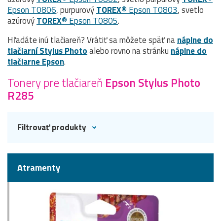
Epson T0806
, purpurový
TOREX®
Epson T0803
, svetlo
azúrový
TOREX®
Epson T0805
.
Hľadáte inú tlačiareň? Vrátiť sa môžete späť na
náplne do
tlačiarní Stylus Photo
alebo rovno na stránku
náplne do
tlačiarne Epson
.
Tonery pre tlačiareň
Epson Stylus Photo
R285
Filtrovať produkty
Atramenty