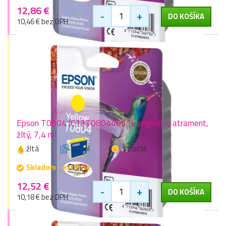
12,86 €
-
+
DO KOŠÍKA
10,46 € bez DPH
Epson T0804 (C13T08044011), originálny atrament,
žltý, 7,4 ml
žltá
7,4 ml
1 zlaťák
Skladom - externe
12,52 €
-
+
DO KOŠÍKA
10,18 € bez DPH