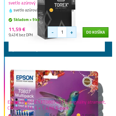
svetlo azúrový
svetlo azúrová
16 zlaťákov
Skladom > 9 ks
11,59 €
-
+
DO KOŠÍKA
9,43 € bez DPH
Výhodné sady
Epson T0807 (C13T08074011), originálny atrament,
CMYK/LC/LM, 6 × 7,4 ml, 6-pack
CMYK/LC/LM
6 × 7,4 ml
1 zlaťák