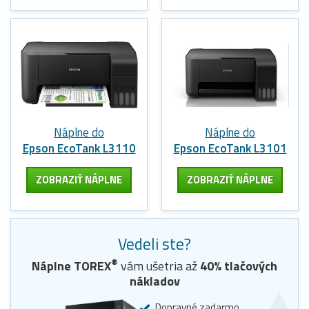
Náplne do
Náplne do
Epson EcoTank L3110
Epson EcoTank L3101
ZOBRAZIŤ NÁPLNE
ZOBRAZIŤ NÁPLNE
Vedeli ste?
®
Náplne
TOREX
vám ušetria až
40
% tlačových
nákladov
Dopravné zadarmo