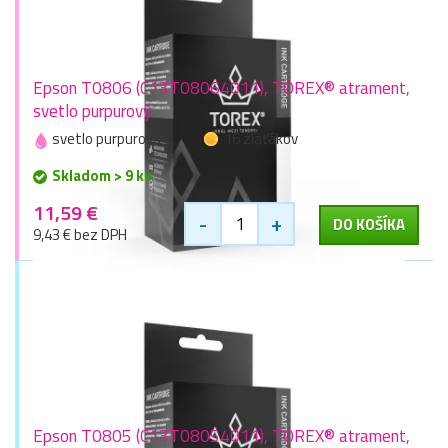
Epson T0806 (C13T08064011), TOREX® atrament,
svetlo purpurový
svetlo purpurová
16 zlaťákov
Skladom > 9 ks
11,59 €
-
+
DO KOŠÍKA
9,43 € bez DPH
Epson T0805 (C13T08054011), TOREX® atrament,