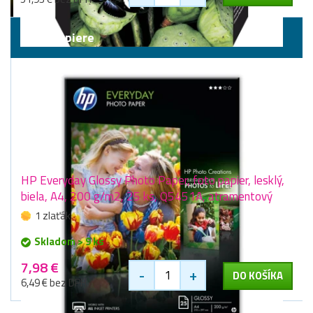
Fotopapiere
HP Everyday Glossy Photo Paper, foto papier, lesklý,
biela, A4, 200 g/m2, 25 ks, Q5451A, atramentový
1 zlaťák
Skladom > 9 ks
7,98 €
-
+
DO KOŠÍKA
6,49 € bez DPH