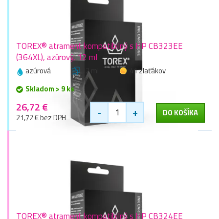
TOREX® atrament kompatibilný s HP CB323EE
(364XL), azúrový, 12 ml
azúrová
12 ml
41 zlaťákov
Skladom > 9 ks
26,72 €
-
+
DO KOŠÍKA
21,72 € bez DPH
TOREX® atrament kompatibilný s HP CB324EE