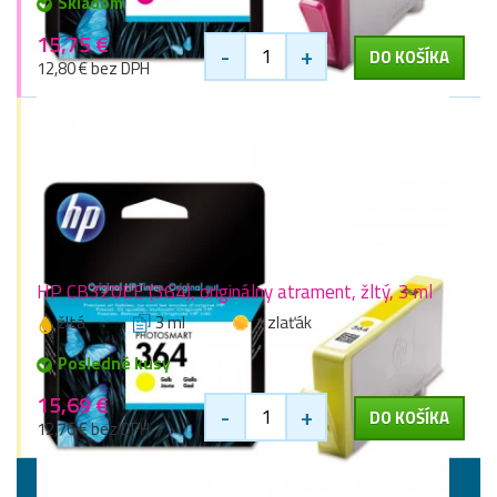
Skladom
15,75 €
-
+
DO KOŠÍKA
12,80 € bez DPH
HP CB320EE (364), originálny atrament, žltý, 3 ml
žltá
3 ml
1 zlaťák
Posledné kusy
15,69 €
-
+
DO KOŠÍKA
12,76 € bez DPH
Vyššie kapacity