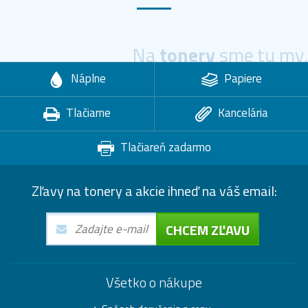
Na
tonery
sme tu my.
Náplne
Papiere
Tlačiarne
Kancelária
Tlačiareň zadarmo
Zľavy na tonery a akcie ihneď na váš email:
CHCEM ZĽAVU
Všetko o nákupe