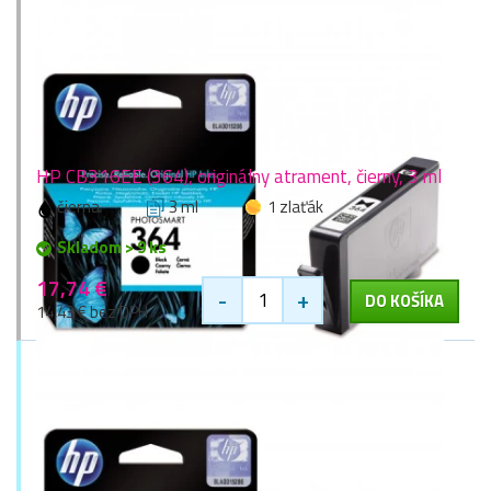
HP CB316EE (364), originálny atrament, čierny, 3 ml
čierna
3 ml
1 zlaťák
Skladom > 9 ks
17,74 €
-
+
DO KOŠÍKA
14,43 € bez DPH