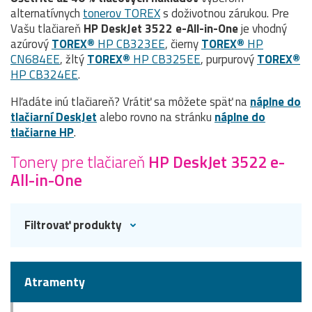
alternatívnych
tonerov TOREX
s doživotnou zárukou. Pre
Vašu tlačiareň
HP DeskJet 3522 e-All-in-One
je vhodný
azúrový
TOREX®
HP CB323EE
, čierny
TOREX®
HP
CN684EE
, žltý
TOREX®
HP CB325EE
, purpurový
TOREX®
HP CB324EE
.
Hľadáte inú tlačiareň? Vrátiť sa môžete späť na
náplne do
tlačiarní DeskJet
alebo rovno na stránku
náplne do
tlačiarne HP
.
Tonery pre tlačiareň
HP DeskJet 3522 e-
All-in-One
Filtrovať produkty
Atramenty