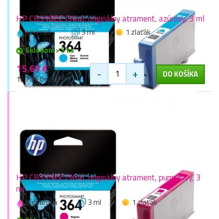
HP CB318EE (364), originálny atrament, azúrový, 3 ml
azúrová
3 ml
1 zlaťák
Skladom > 5 ks
15,69 €
-
+
DO KOŠÍKA
12,76 € bez DPH
HP CB319EE (364), originálny atrament, purpurový, 3
ml
purpurová
3 ml
1 zlaťák