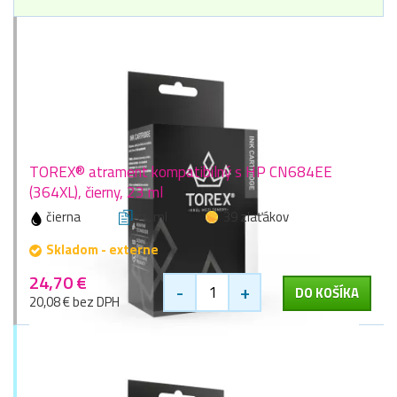
TOREX® atrament kompatibilný s HP CN684EE
(364XL), čierny, 23 ml
čierna
23 ml
39 zlaťákov
Skladom - externe
24,70 €
-
+
DO KOŠÍKA
20,08 € bez DPH