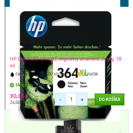
HP CN684EE (364XL), originálny atrament, čierny, 18
ml
čierna
500 stran
1 zlaťák
Skladom
30,35 €
-
+
DO KOŠÍKA
24,68 € bez DPH