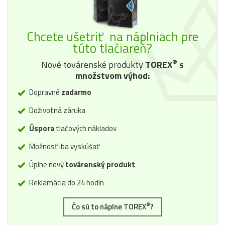
Chcete ušetriť na náplniach pre
túto tlačiareň?
®
Nové továrenské produkty
TOREX
s
množstvom výhod:
Dopravné
zadarmo
Doživotná záruka
Úspora
tlačových nákladov
Možnosť iba vyskúšať
Úplne nový
továrenský produkt
Reklamácia do 24 hodín
®
Čo sú to náplne TOREX
?