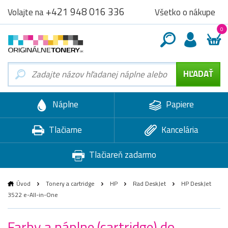
+421 948 016 336
Všetko o nákupe
Volajte na
0
Náplne
Papiere
Tlačiarne
Kancelária
Tlačiareň zadarmo
Úvod
Tonery a cartridge
HP
Rad DeskJet
HP DeskJet
3522 e-All-in-One
Farby a náplne (cartridge) do