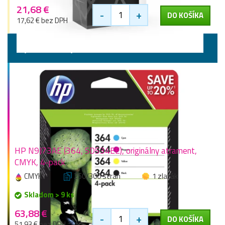
21,68 €
-
+
DO KOŠÍKA
17,62 € bez DPH
Výhodné sady
HP N9J73AE (364, SD534EE), originálny atrament,
CMYK, 4-pack
CMYK
250/300 stran
1 zlaťák
Skladom > 9 ks
63,88 €
-
+
DO KOŠÍKA
51,93 € bez DPH