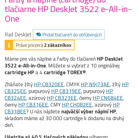
tlačiarne HP DeskJet 3522 e-All-in-
One
Rad DeskJet
Pridať tlačiareň do obľúbených
Práve prezerá
2 zákazníkov
Máme pre vás náplne a farby do tlačiareň
HP DeskJet
3522 e-All-in-One
. Môžete si vybrať z 10 originálnej
cartridge
HP
a 4
cartridge TOREX®
.
Zháňate žltý
HP CB320EE
, CMYK
HP N9J73AE
, žltý
HP
CB325EE
, purpurový
HP CB319EE
, purpurový
HP
CB324EE
, azúrový
HP CB323EE
, čierny
HP CN684EE
,
čierny
HP CB316EE
, CMY
HP CH082EE
, azúrový
HP
CB318EE
? U nás nájdete
najväčší výber náplní HP
,
skladom máme až 30 000 cartridge k dodaniu na druhý
deň.
Ušetrite až 40 % tlačových nákladov
výberom