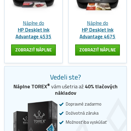
Náplne do
Náplne do
HP DeskJet Ink
HP DeskJet Ink
Advantage 4535
Advantage 4675
ZOBRAZIŤ NÁPLNE
ZOBRAZIŤ NÁPLNE
Vedeli ste?
®
Náplne
TOREX
vám ušetria až
40
% tlačových
nákladov
Dopravné zadarmo
Doživotná záruka
Možnosť iba vyskúšať