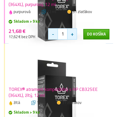
(364XL), purpurový, 12 ml
purpurová
12 ml
31 zlaťákov
Skladom > 9 ks
21,68 €
-
+
DO KOŠÍKA
17,62 € bez DPH
TOREX® atrament kompatibilný s HP CB325EE
(364XL), žltý, 12 ml
žltá
12 ml
31 zlaťákov
Skladom > 9 ks