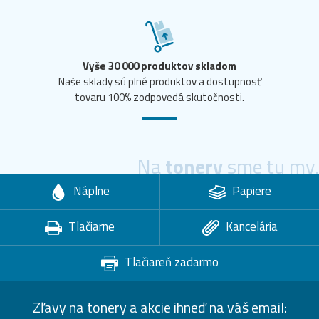
Vyše 30 000 produktov skladom
Naše sklady sú plné produktov a dostupnosť
tovaru 100% zodpovedá skutočnosti.
Na
tonery
sme tu my.
Náplne
Papiere
Tlačiarne
Kancelária
Tlačiareň zadarmo
Zľavy na tonery a akcie ihneď na váš email: