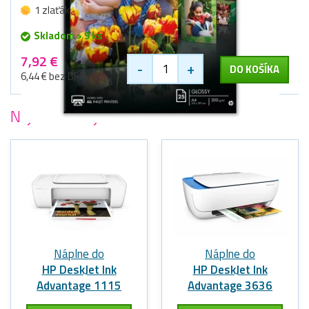
1 zlaťák
Skladom > 9 ks
7,92 €
-
+
DO KOŠÍKA
6,44 € bez DPH
Najobľúbenejšie
tlačiarne HP
Náplne do
Náplne do
HP DeskJet Ink
HP DeskJet Ink
Advantage 1115
Advantage 3636