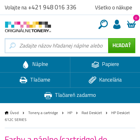
+421 948 016 336
Všetko o nákupe
Volajte na
0
Náplne
Papiere
Tlačiarne
Kancelária
Tlačiareň zadarmo
Úvod
Tonery a cartridge
HP
Rad DeskJet
HP DeskJet
612C SERIES
Farby a náplne (cartridge) do