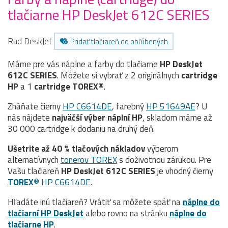
tlačiarne HP DeskJet 612C SERIES
Rad DeskJet
Pridať tlačiareň do obľúbených
Máme pre vás náplne a farby do tlačiarne
HP DeskJet
612C SERIES
. Môžete si vybrať z 2 originálnych
cartridge
HP
a 1
cartridge TOREX®
.
Zháňate čierny
HP C6614DE
, farebný
HP 51649AE
? U
nás nájdete
najväčší výber náplní HP
, skladom máme až
30 000 cartridge k dodaniu na druhý deň.
Ušetrite až 40 % tlačových nákladov
výberom
alternatívnych
tonerov TOREX
s doživotnou zárukou. Pre
Vašu tlačiareň
HP DeskJet 612C SERIES
je vhodný čierny
TOREX®
HP C6614DE
.
Hľadáte inú tlačiareň? Vrátiť sa môžete späť na
náplne do
tlačiarní HP DeskJet
alebo rovno na stránku
náplne do
tlačiarne HP
.