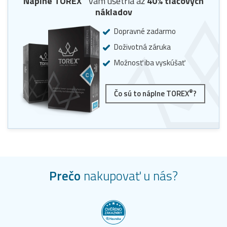
Náplne
TOREX
vám ušetria až
40
% tlačových
nákladov
Dopravné zadarmo
Doživotná záruka
Možnosť iba vyskúšať
®
Čo sú to náplne TOREX
?
Prečo
nakupovať u nás?