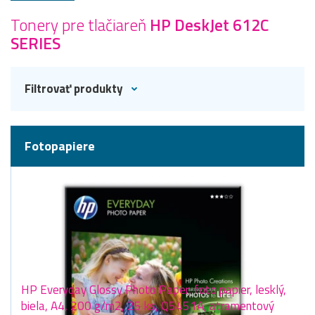
Tonery pre tlačiareň
HP DeskJet 612C
SERIES
Filtrovať produkty
Fotopapiere
HP Everyday Glossy Photo Paper, foto papier, lesklý,
biela, A4, 200 g/m2, 25 ks, Q5451A, atramentový