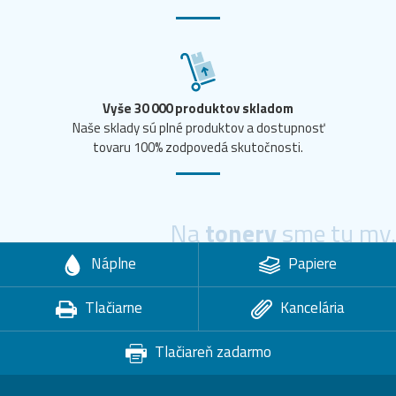
Vyše 30 000 produktov skladom
Naše sklady sú plné produktov a dostupnosť
tovaru 100% zodpovedá skutočnosti.
Na
tonery
sme tu my.
Náplne
Papiere
Tlačiarne
Kancelária
Tlačiareň zadarmo