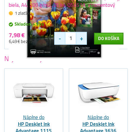
biela, A4, 200 g/m2, 25 ks, Q5451A, atramentový
1 zlaťák
Skladom > 9 ks
7,98 €
-
+
DO KOŠÍKA
6,49 € bez DPH
Najobľúbenejšie
tlačiarne HP
Náplne do
Náplne do
HP DeskJet Ink
HP DeskJet Ink
Advantage 1115
Advantage 3636