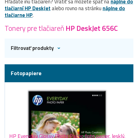
Hľadáte inú tlačiareň? Vrátiť sa môžete späť na
náplne do
tlačiarní HP DeskJet
alebo rovno na stránku
náplne do
tlačiarne HP
.
Tonery pre tlačiareň
HP DeskJet 656C
Filtrovať produkty
Fotopapiere
HP Everyday Glossy Photo Paper, foto papier, lesklý,