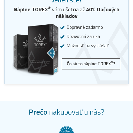
®
Náplne
TOREX
vám ušetria až
40
% tlačových
nákladov
Dopravné zadarmo
Doživotná záruka
Možnosť iba vyskúšať
®
Čo sú to náplne TOREX
?
Prečo
nakupovať u nás?