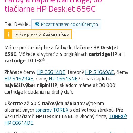
tlačiarne HP DeskJet 656C
Rad DeskJet
Pridať tlačiareň do obľúbených
Práve prezerá
2 zákazníkov
Máme pre vás náplne a farby do tlačiarne
HP DeskJet
656C
. Môžete si vybrať z 4 originálnych
cartridge
HP
a 1
cartridge TOREX®
.
Zháňate čierny
HP C6614DE
, farebný
HP 51649AE
, čierny
HP 51629AE
, čierny
HP C6615NE
? U nás nájdete
najväčší výber náplní HP
, skladom máme až 30 000
cartridge k dodaniu na druhý deň.
Ušetrite až 40 % tlačových nákladov
výberom
alternatívnych
tonerov TOREX
s doživotnou zárukou. Pre
Vašu tlačiareň
HP DeskJet 656C
je vhodný čierny
TOREX®
HP C6614DE
.