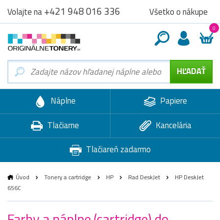
+421 948 016 336
Všetko o nákupe
Volajte na
0
Náplne
Papiere
Tlačiarne
Kancelária
Tlačiareň zadarmo
Úvod
Tonery a cartridge
HP
Rad DeskJet
HP DeskJet
656C
Farby a náplne (cartridge) do