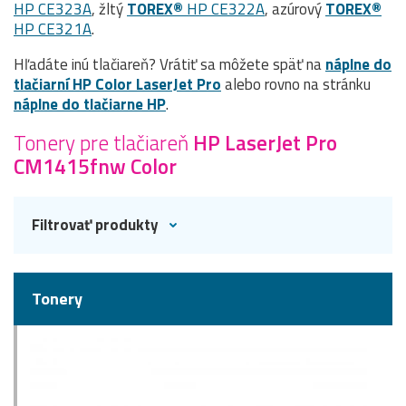
HP CE323A
, žltý
TOREX®
HP CE322A
, azúrový
TOREX®
HP CE321A
.
Hľadáte inú tlačiareň? Vrátiť sa môžete späť na
náplne do
tlačiarní HP Color LaserJet Pro
alebo rovno na stránku
náplne do tlačiarne HP
.
Tonery pre tlačiareň
HP LaserJet Pro
CM1415fnw Color
Filtrovať produkty
Tonery