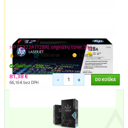
HP CE322A (128A), originálny toner, žltý
žltá
1300 stran
1 zlaťák
Skladom > 9 ks
81,38 €
-
+
DO KOŠÍKA
66,16 € bez DPH