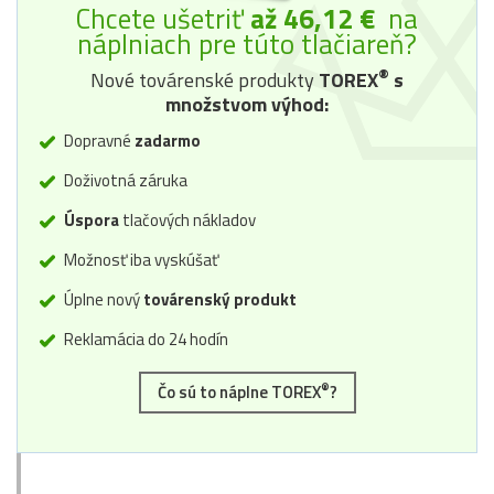
Chcete ušetriť
až 46,12 €
na
náplniach pre túto tlačiareň?
®
Nové továrenské produkty
TOREX
s
množstvom výhod:
Dopravné
zadarmo
Doživotná záruka
Úspora
tlačových nákladov
Možnosť iba vyskúšať
Úplne nový
továrenský produkt
Reklamácia do 24 hodín
®
Čo sú to náplne TOREX
?