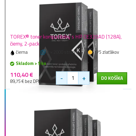
TOREX® toner kompatibilný s HP CE320AD (128A),
čierny, 2-pack
čierna
2 × 2000 stran
175 zlaťákov
Skladom > 9 ks
110,40 €
-
+
DO KOŠÍKA
89,75 € bez DPH