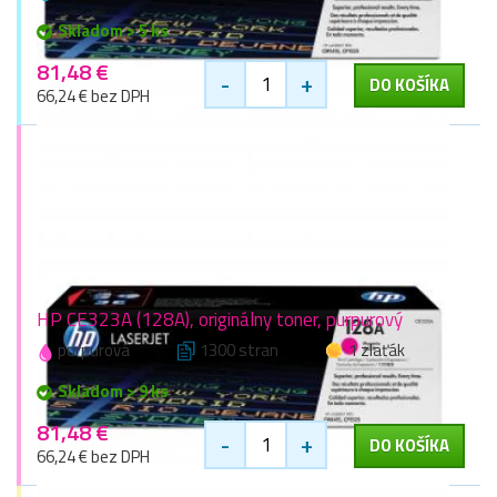
Skladom > 5 ks
81,48 €
-
+
DO KOŠÍKA
66,24 € bez DPH
HP CE323A (128A), originálny toner, purpurový
purpurová
1300 stran
1 zlaťák
Skladom > 9 ks
81,48 €
-
+
DO KOŠÍKA
66,24 € bez DPH