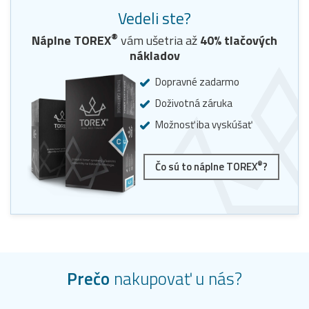
Vedeli ste?
®
Náplne
TOREX
vám ušetria až
40
% tlačových
nákladov
Dopravné zadarmo
Doživotná záruka
Možnosť iba vyskúšať
®
Čo sú to náplne TOREX
?
Prečo
nakupovať u nás?