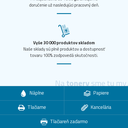
doručenie už nasledujúci pracovný deň.
Vyše 30 000 produktov skladom
Naše sklady sú plné produktov a dostupnosť
tovaru 100% zodpovedá skutočnosti.
Na
tonery
sme tu my.
Náplne
Papiere
Tlačiarne
Kancelária
Tlačiareň zadarmo