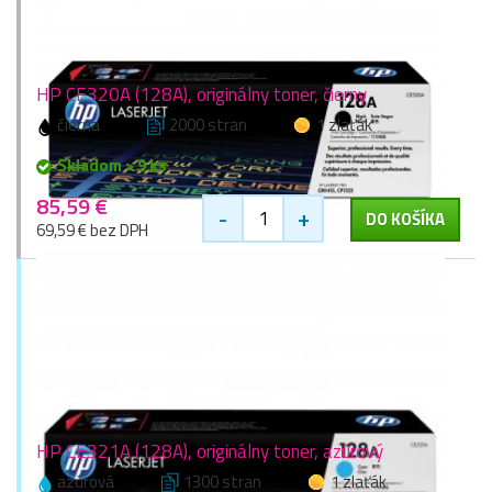
HP CE320A (128A), originálny toner, čierny
čierna
2000 stran
1 zlaťák
Skladom > 9 ks
85,59 €
-
+
DO KOŠÍKA
69,59 € bez DPH
HP CE321A (128A), originálny toner, azúrový
azúrová
1300 stran
1 zlaťák