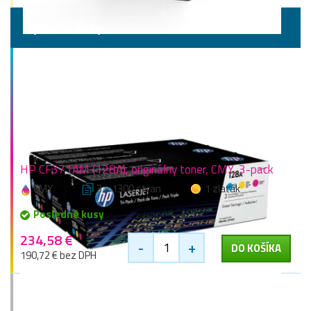
Výhodné sady
HP CF371AM (128A), originálny toner, CMY, 3-pack
CMY
3 × 1300 stran
1 zlaťák
Posledné kusy
234,58 €
-
+
DO KOŠÍKA
190,72 € bez DPH