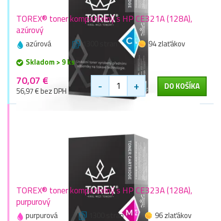
TOREX® toner kompatibilný s HP CE321A (128A),
azúrový
azúrová
1300 stran
94 zlaťákov
Skladom > 9 ks
70,07 €
-
+
DO KOŠÍKA
56,97 € bez DPH
TOREX® toner kompatibilný s HP CE323A (128A),
purpurový
purpurová
1300 stran
96 zlaťákov