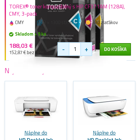
TOREX® toner kompatibilný s HP CF371AM (128A),
CMY, 3-pack
CMY
3 × 1300 stran
330 zlaťákov
Skladom > 9 ks
188,03 €
-
+
DO KOŠÍKA
152,87 € bez DPH
Najobľúbenejšie
tlačiarne HP
Náplne do
Náplne do