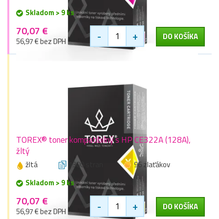
Skladom > 9 ks
70,07 €
-
+
DO KOŠÍKA
56,97 € bez DPH
TOREX® toner kompatibilný s HP CE322A (128A),
žltý
žltá
1300 stran
96 zlaťákov
Skladom > 9 ks
70,07 €
-
+
DO KOŠÍKA
56,97 € bez DPH