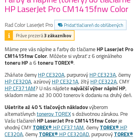
HP LaserJet Pro CM1415fnw Color
Rad Color LaserJet Pro
Pridať tlačiareň do obľúbených
Práve prezerá
3 zákazníkov
Máme pre vás náplne a farby do tlačiarne
HP LaserJet Pro
CM1415fnw Color
. Môžete si vybrať z 6 originálneho
toneru
HP
a 6
toneru TOREX®
.
Zháňate čierny
HP CE320A
, purpurový
HP CE323A
, čierny
HP CE320A
, azúrový
HP CE321A
, žltý
HP CE322A
, CMY
HP CF371AM
? U nás nájdete
najväčší výber náplní HP
,
skladom máme až 30 000 tonerov k dodaniu na druhý deň.
Ušetrite až 40 % tlačových nákladov
výberom
alternatívnych
tonerov TOREX
s doživotnou zárukou. Pre
Vašu tlačiareň
HP LaserJet Pro CM1415fnw Color
je
vhodný CMY
TOREX®
HP CF371AM
, čierny
TOREX®
HP
CE320A
, čierny
TOREX®
HP CE320AD
, purpurový
TOREX®