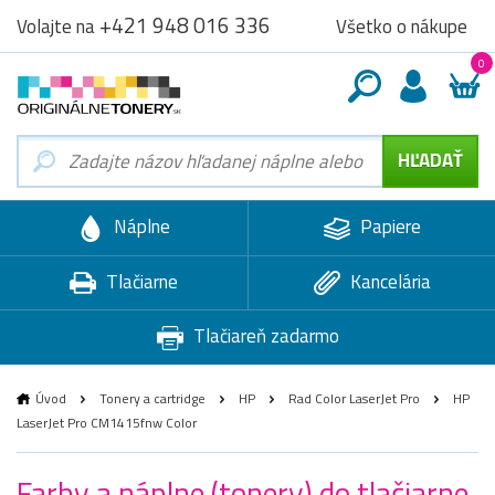
+421 948 016 336
Všetko o nákupe
Volajte na
0
Náplne
Papiere
Tlačiarne
Kancelária
Tlačiareň zadarmo
Úvod
Tonery a cartridge
HP
Rad Color LaserJet Pro
HP
LaserJet Pro CM1415fnw Color
Farby a náplne (tonery) do tlačiarne