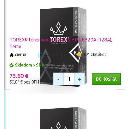
TOREX® toner kompatibilný s HP CE320A (128A),
čierny
čierna
2000 stran
101 zlaťákov
Skladom > 9 ks
73,60 €
-
+
DO KOŠÍKA
59,84 € bez DPH