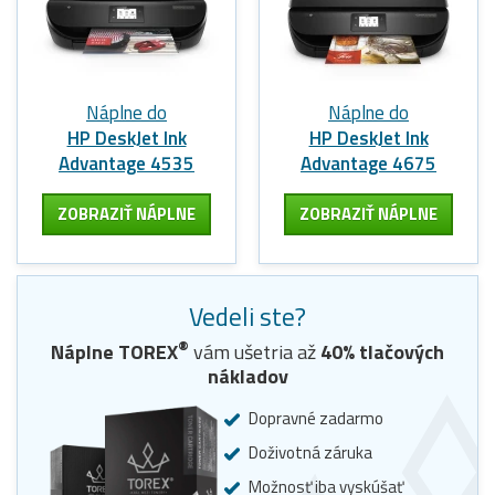
Náplne do
Náplne do
HP DeskJet Ink
HP DeskJet Ink
Advantage 4535
Advantage 4675
ZOBRAZIŤ NÁPLNE
ZOBRAZIŤ NÁPLNE
Vedeli ste?
®
Náplne
TOREX
vám ušetria až
40
% tlačových
nákladov
Dopravné zadarmo
Doživotná záruka
Možnosť iba vyskúšať