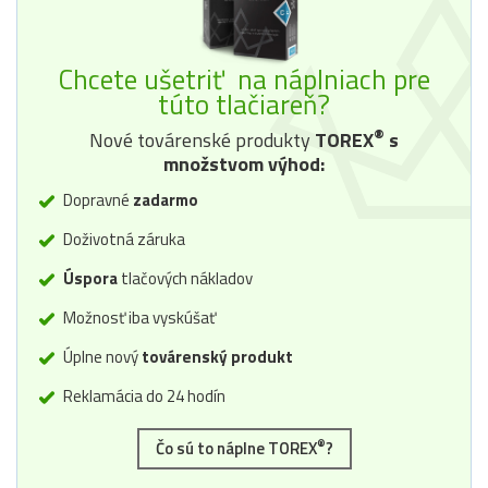
Chcete ušetriť na náplniach pre
túto tlačiareň?
®
Nové továrenské produkty
TOREX
s
množstvom výhod:
Dopravné
zadarmo
Doživotná záruka
Úspora
tlačových nákladov
Možnosť iba vyskúšať
Úplne nový
továrenský produkt
Reklamácia do 24 hodín
®
Čo sú to náplne TOREX
?