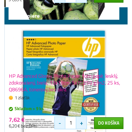
Fotopapiere
HP Advanced Glossy Photo Paper, foto papír, lesklý,
zdokonalený, biela, 13x18cm, 5x7", 250 g/m2, 25 ks,
Q8696A, tonerový,bez okra
1 zlaťák
Skladom > 9 ks
7,62 €
-
+
DO KOŠÍKA
6,20 € bez DPH