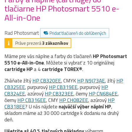
tlačiarne HP Photosmart 5510 e-
All-in-One
Rad Photosmart
Pridať tlačiareň do obľúbených
Práve prezerá
3 zákazníkov
Máme pre vás náplne a farby do tlačiareň
HP Photosmart
5510 e-All-in-One
. Môžete si vybrať z 10 originálnej
cartridge
HP
a 4
cartridge TOREX®
.
Zháňate žltý
HP CB320EE
, CMYK
HP N9J73AE
, žltý
HP
CB325EE
, purpurový
HP CB319EE
, purpurový
HP
CB324EE
, azúrový
HP CB323EE
, čierny
HP CN684EE
,
čierny
HP CB316EE
, CMY
HP CH082EE
, azúrový
HP
CB318EE
? U nás nájdete
najväčší výber náplní HP
,
skladom máme až 30 000 cartridge k dodaniu na druhý
deň.
Ušetrite až 40 % tlačových nákladov
výberom