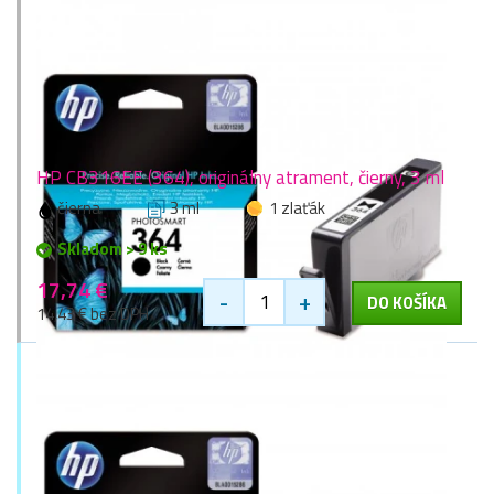
HP CB316EE (364), originálny atrament, čierny, 3 ml
čierna
3 ml
1 zlaťák
Skladom > 9 ks
17,74 €
-
+
DO KOŠÍKA
14,43 € bez DPH