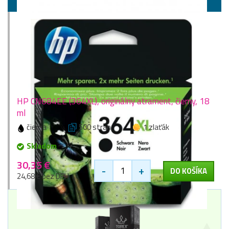
HP CN684EE (364XL), originálny atrament, čierny, 18
ml
čierna
500 stran
1 zlaťák
Skladom
30,35 €
-
+
DO KOŠÍKA
24,68 € bez DPH