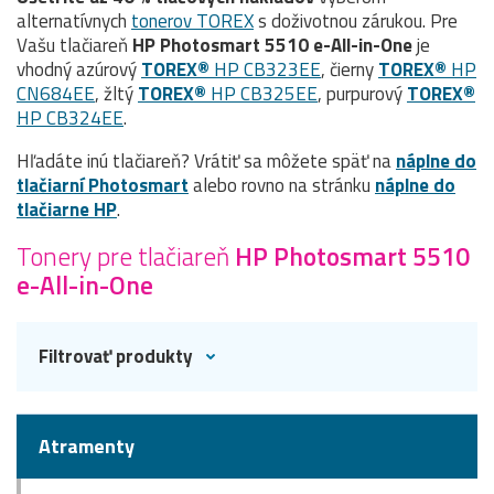
alternatívnych
tonerov TOREX
s doživotnou zárukou. Pre
Vašu tlačiareň
HP Photosmart 5510 e-All-in-One
je
vhodný azúrový
TOREX®
HP CB323EE
, čierny
TOREX®
HP
CN684EE
, žltý
TOREX®
HP CB325EE
, purpurový
TOREX®
HP CB324EE
.
Hľadáte inú tlačiareň? Vrátiť sa môžete späť na
náplne do
tlačiarní Photosmart
alebo rovno na stránku
náplne do
tlačiarne HP
.
Tonery pre tlačiareň
HP Photosmart 5510
e-All-in-One
Filtrovať produkty
Atramenty