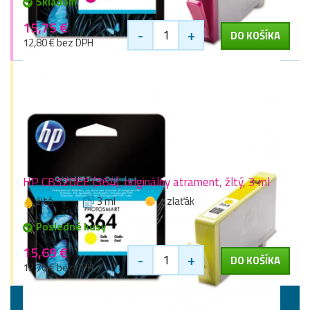
Skladom
15,75 €
-
+
DO KOŠÍKA
12,80 € bez DPH
HP CB320EE (364), originálny atrament, žltý, 3 ml
žltá
3 ml
1 zlaťák
Posledné kusy
15,69 €
-
+
DO KOŠÍKA
12,76 € bez DPH
Vyššie kapacity