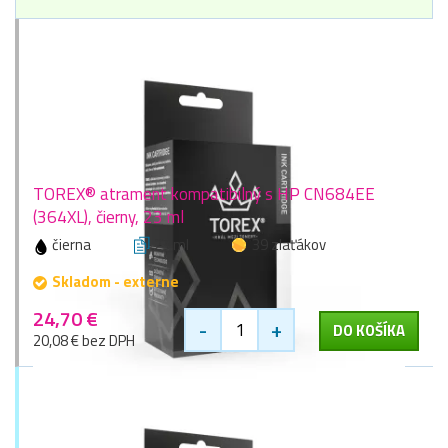
TOREX® atrament kompatibilný s HP CN684EE
(364XL), čierny, 23 ml
čierna
23 ml
39 zlaťákov
Skladom - externe
24,70 €
-
+
DO KOŠÍKA
20,08 € bez DPH