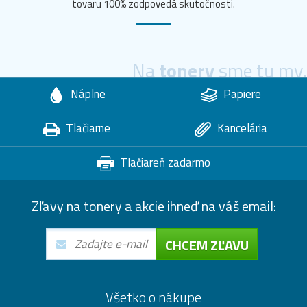
tovaru 100% zodpovedá skutočnosti.
Na
tonery
sme tu my.
Náplne
Papiere
Tlačiarne
Kancelária
Tlačiareň zadarmo
Zľavy na tonery a akcie ihneď na váš email:
CHCEM ZĽAVU
Všetko o nákupe