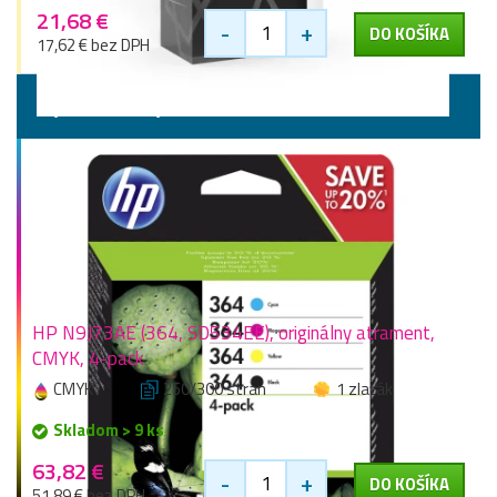
21,68 €
-
+
DO KOŠÍKA
17,62 € bez DPH
Výhodné sady
HP N9J73AE (364, SD534EE), originálny atrament,
CMYK, 4-pack
CMYK
250/300 stran
1 zlaťák
Skladom > 9 ks
63,82 €
-
+
DO KOŠÍKA
51,89 € bez DPH