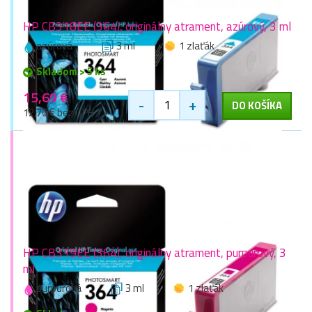
HP CB318EE (364), originálny atrament, azúrový, 3 ml
azúrová
3 ml
1 zlaťák
Skladom > 5 ks
15,69 €
-
+
DO KOŠÍKA
12,76 € bez DPH
HP CB319EE (364), originálny atrament, purpurový, 3
ml
purpurová
3 ml
1 zlaťák