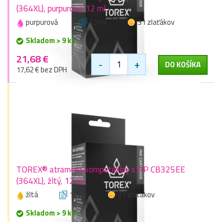
(364XL), purpurový, 12 ml
purpurová
12 ml
31 zlaťákov
Skladom > 9 ks
21,68 €
-
+
DO KOŠÍKA
17,62 € bez DPH
TOREX® atrament kompatibilný s HP CB325EE
(364XL), žltý, 12 ml
žltá
12 ml
31 zlaťákov
Skladom > 9 ks