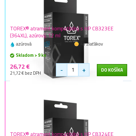
TOREX® atrament kompatibilný s HP CB323EE
(364XL), azúrový, 12 ml
azúrová
12 ml
41 zlaťákov
Skladom > 9 ks
26,72 €
-
+
DO KOŠÍKA
21,72 € bez DPH
TOREX® atrament kompatibilný s HP CB324EE