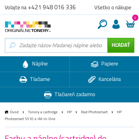
+421 948 016 336
Všetko o nákupe
Volajte na
0
Náplne
Papiere
Tlačiarne
Kancelária
Tlačiareň zadarmo
Úvod
Tonery a cartridge
HP
Rad Photosmart
HP
Photosmart 5510 e-All-in-One
Farby a náplne (cartridge) do