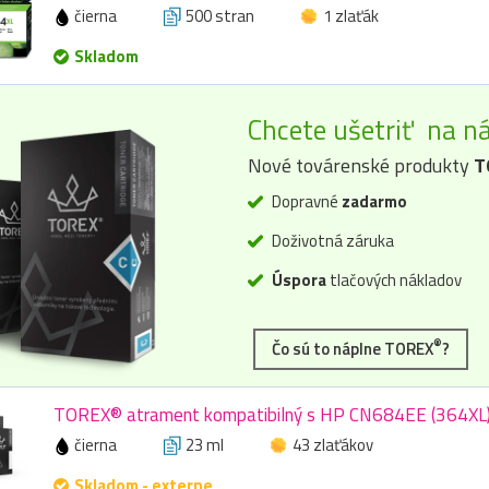
čierna
500 stran
1 zlaťák
Skladom
Chcete ušetriť na ná
Nové továrenské produkty
T
Dopravné
zadarmo
Doživotná záruka
Úspora
tlačových nákladov
®
Čo sú to náplne TOREX
?
TOREX® atrament kompatibilný s HP CN684EE (364XL), 
čierna
23 ml
43 zlaťákov
Skladom - externe