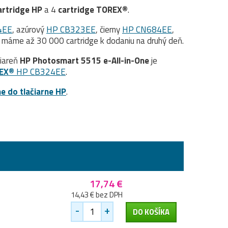
artridge
HP
a 4
cartridge TOREX®
.
4EE
, azúrový
HP CB323EE
, čierny
HP CN684EE
,
 máme až 30 000 cartridge k dodaniu na druhý deň.
čiareň
HP Photosmart 5515 e-All-in-One
je
EX®
HP CB324EE
.
ne do tlačiarne HP
.
17,74 €
14,43 € bez DPH
-
+
DO KOŠÍKA