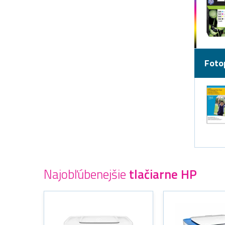
Foto
Najobľúbenejšie
tlačiarne HP