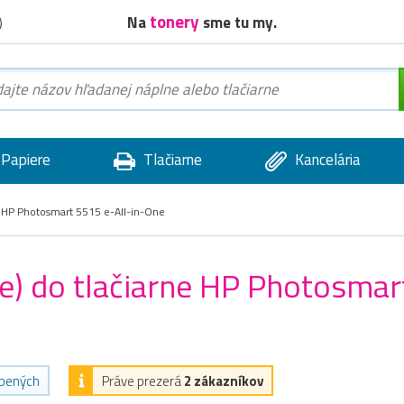
tonery
Na
sme tu my.
)
Papiere
Tlačiarne
Kancelária
HP Photosmart 5515 e-All-in-One
ge) do tlačiarne HP Photosmar
úbených
Práve prezerá
2 zákazníkov