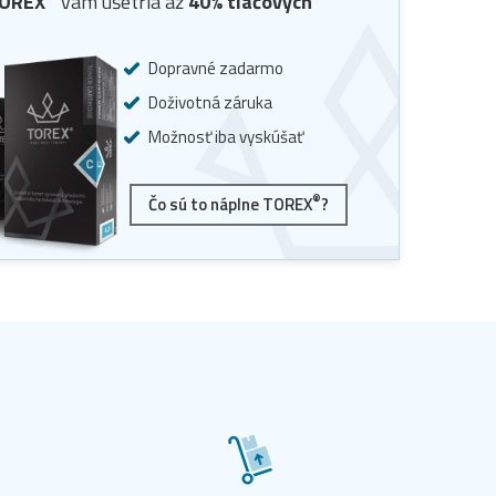
OREX
vám ušetria až
40
% tlačových
Dopravné zadarmo
Doživotná záruka
Možnosť iba vyskúšať
®
Čo sú to náplne TOREX
?