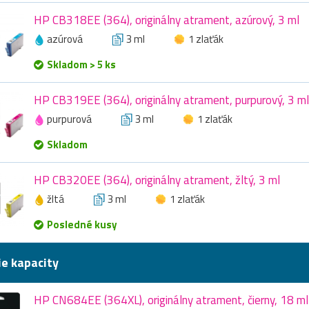
HP CB318EE (364), originálny atrament, azúrový, 3 ml
azúrová
3 ml
1 zlaťák
Skladom > 5 ks
HP CB319EE (364), originálny atrament, purpurový, 3 ml
purpurová
3 ml
1 zlaťák
Skladom
HP CB320EE (364), originálny atrament, žltý, 3 ml
žltá
3 ml
1 zlaťák
Posledné kusy
ie kapacity
HP CN684EE (364XL), originálny atrament, čierny, 18 ml