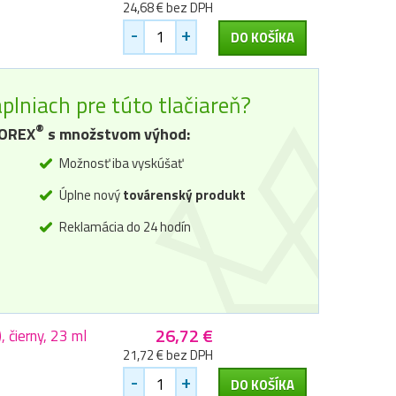
24,68 € bez DPH
-
+
DO KOŠÍKA
plniach pre túto tlačiareň?
®
OREX
s množstvom výhod:
Možnosť iba vyskúšať
Úplne nový
továrenský produkt
Reklamácia do 24 hodín
26,72 €
čierny, 23 ml
21,72 € bez DPH
-
+
DO KOŠÍKA