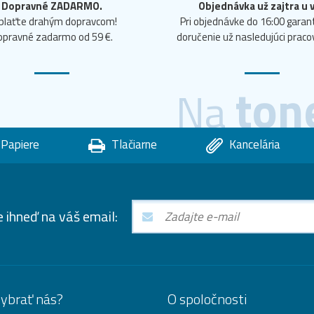
Dopravné ZADARMO.
Objednávka už zajtra u 
plaťte drahým dopravcom!
Pri objednávke do 16:00 gara
opravné zadarmo od 59 €.
doručenie už nasledujúci praco
ton
Na
Papiere
Tlačiarne
Kancelária
e ihneď na váš email:
vybrať nás?
O spoločnosti