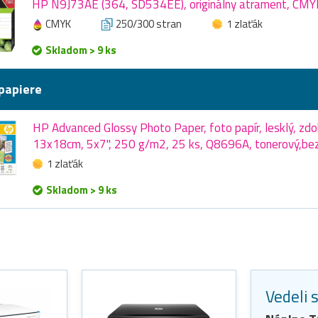
HP N9J73AE (364, SD534EE), originálny atrament, CMY
CMYK
250/300 stran
1 zlaťák
Skladom > 9 ks
papiere
HP Advanced Glossy Photo Paper, foto papír, lesklý, zdok
13x18cm, 5x7", 250 g/m2, 25 ks, Q8696A, tonerový,bez
1 zlaťák
Skladom > 9 ks
Vedeli 