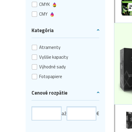
CMYK
CMY
Kategória
Atramenty
Vyššie kapacity
Výhodné sady
Fotopapiere
Cenové rozpätie
až
€