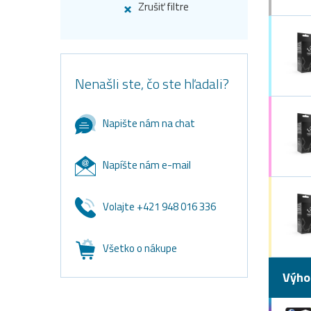
Zrušiť filtre
Nenašli ste, čo ste hľadali?
Napište nám na chat
Napíšte nám e-mail
Volajte +421 948 016 336
Všetko o nákupe
Výho