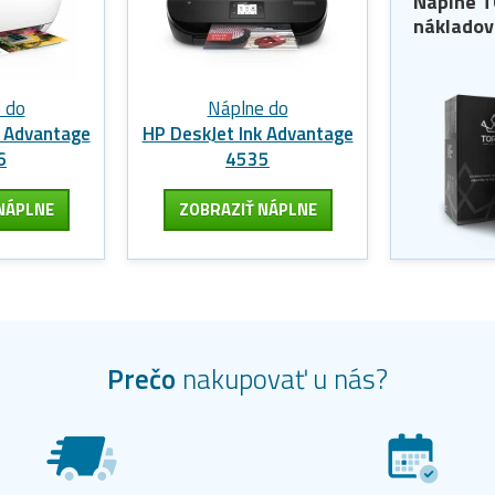
Náplne
T
nákladov
 do
Náplne do
k Advantage
HP DeskJet Ink Advantage
6
4535
NÁPLNE
ZOBRAZIŤ NÁPLNE
Prečo
nakupovať u nás?