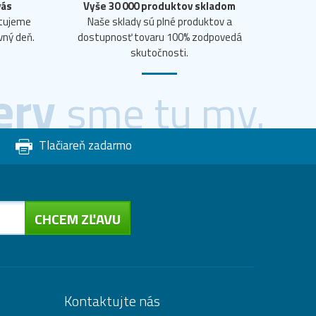
vás
Vyše 30 000 produktov skladom
ntujeme
Naše sklady sú plné produktov a
vný deň.
dostupnosť tovaru 100% zodpovedá
skutočnosti.
ery
sme tu my.
Tlačiareň zadarmo
CHCEM ZĽAVU
Kontaktujte nás