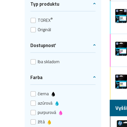
Typ produktu
®
TOREX
Originál
Dostupnosť
Iba skladom
Farba
čierna
azúrová
Vyšš
purpurová
žltá