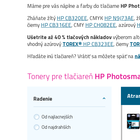
Máme pre vás náplne a farby do tlačiarne
HP Phot
Zháňate žltý
HP CB320EE
, CMYK
HP N9J73AE
, ž
čierny
HP CB316EE
, CMY
HP CH082EE
, azúrový
H
Ušetrite až 40 % tlačových nákladov
výberom alt
vhodný azúrový
TOREX®
HP CB323EE
, čierny
TOR
Hľadáte inú tlačiareň? Vrátiť sa môžete späť na
ná
Tonery pre tlačiareň
HP Photosma
Atra
Radenie
Od najlacnejších
Od najdrahších