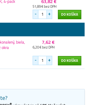
63,82 €
K, 4-pack
51,89 € bez DPH
-
+
DO KOŠÍKA
7,62 €
onalený, biela,
 okra
6,20 € bez DPH
-
+
DO KOŠÍKA
ste?
®