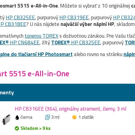
osmart 5515 e-All-in-One
. Môžete si vybrať z 10 originálnej
c
ltý
HP CB325EE
, purpurový
HP CB319EE
, purpurový
HP CB32
P CB318EE
? U nás nájdete
najväčší výber náplní HP
, skladom
ernatívnych
tonerov TOREX
s doživotnou zárukou. Pre Vašu tla
EX®
HP CN684EE
, žltý
TOREX®
HP CB325EE
, purpurový
TOR
plne do tlačiarní HP Photosmart
alebo rovno na stránku
nápl
rt 5515 e-All-in-One
menty
HP CB316EE (364), originálny atrament, čierny, 3 ml
čierna
3 ml
1 zlaťák
Skladom > 9 ks