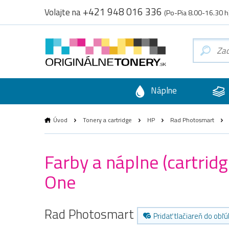
+421 948 016 336
Volajte na
(Po-Pia 8.00-16.30 h
Náplne
Úvod
Tonery a cartridge
HP
Rad Photosmart
Farby a náplne (cartrid
One
Rad Photosmart
Pridať tlačiareň do obľ