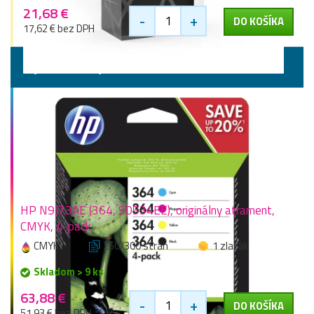
21,68 €
-
+
DO KOŠÍKA
17,62 € bez DPH
Výhodné sady
HP N9J73AE (364, SD534EE), originálny atrament,
CMYK, 4-pack
CMYK
250/300 stran
1 zlaťák
Skladom > 9 ks
63,88 €
-
+
DO KOŠÍKA
51,93 € bez DPH