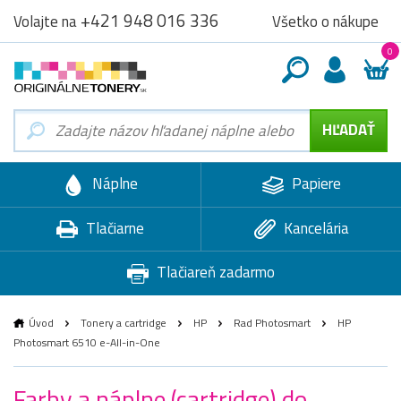
+421 948 016 336
Všetko o nákupe
Volajte na
0
Náplne
Papiere
Tlačiarne
Kancelária
Tlačiareň zadarmo
Úvod
Tonery a cartridge
HP
Rad Photosmart
HP
Photosmart 6510 e-All-in-One
Farby a náplne (cartridge) do