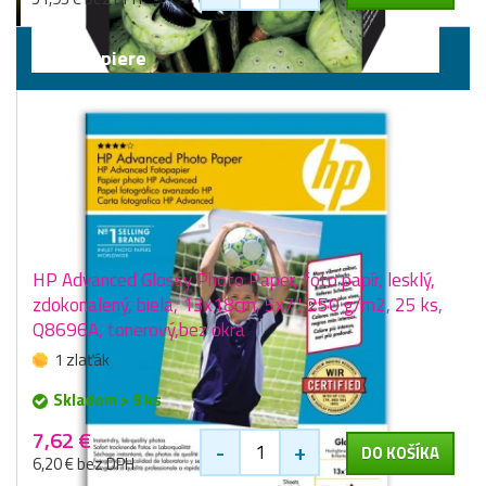
Fotopapiere
HP Advanced Glossy Photo Paper, foto papír, lesklý,
zdokonalený, biela, 13x18cm, 5x7", 250 g/m2, 25 ks,
Q8696A, tonerový,bez okra
1 zlaťák
Skladom > 9 ks
7,62 €
-
+
DO KOŠÍKA
6,20 € bez DPH