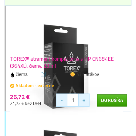
TOREX® atrament kompatibilný s HP CN684EE
(364XL), čierny, 23 ml
čierna
23 ml
43 zlaťákov
Skladom - externe
26,72 €
-
+
DO KOŠÍKA
21,72 € bez DPH