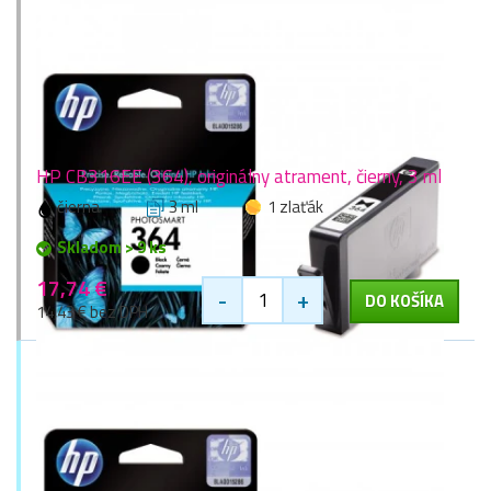
HP CB316EE (364), originálny atrament, čierny, 3 ml
čierna
3 ml
1 zlaťák
Skladom > 9 ks
17,74 €
-
+
DO KOŠÍKA
14,43 € bez DPH