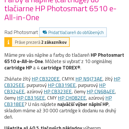
tlačiarne HP Photosmart 6510 e-
All-in-One
Rad Photosmart
Pridať tlačiareň do obľúbených
Práve prezerá
2 zákazníkov
Máme pre vás náplne a farby do tlačiareň
HP Photosmart
6510 e-All-in-One
. Môžete si vybrať z 10 originálnej
cartridge
HP
a 4
cartridge TOREX®
.
Zháňate žltý
HP CB320EE
, CMYK
HP N9J73AE
, žltý
HP
CB325EE
, purpurový
HP CB319EE
, purpurový
HP
CB324EE
, azúrový
HP CB323EE
, čierny
HP CN684EE
,
čierny
HP CB316EE
, CMY
HP CH082EE
, azúrový
HP
CB318EE
? U nás nájdete
najväčší výber náplní HP
,
skladom máme až 30 000 cartridge k dodaniu na druhý
deň.
Ušetrite až 40 % tlačových nákladov
výberom