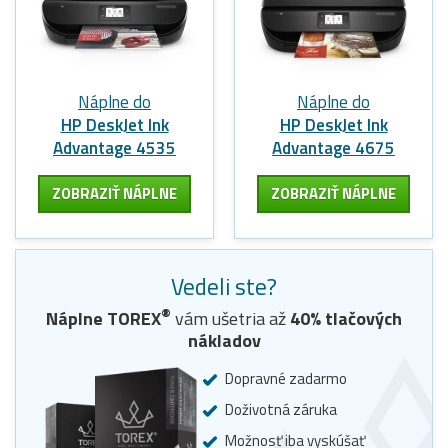
Náplne do
Náplne do
HP DeskJet Ink
HP DeskJet Ink
Advantage 4535
Advantage 4675
ZOBRAZIŤ NÁPLNE
ZOBRAZIŤ NÁPLNE
Vedeli ste?
®
Náplne
TOREX
vám ušetria až
40
% tlačových
nákladov
Dopravné zadarmo
Doživotná záruka
Možnosť iba vyskúšať