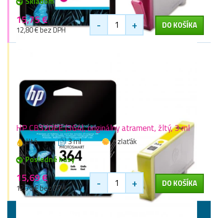
Skladom
15,75 €
-
+
DO KOŠÍKA
12,80 € bez DPH
HP CB320EE (364), originálny atrament, žltý, 3 ml
žltá
3 ml
1 zlaťák
Posledné kusy
15,69 €
-
+
DO KOŠÍKA
12,76 € bez DPH
Vyššie kapacity