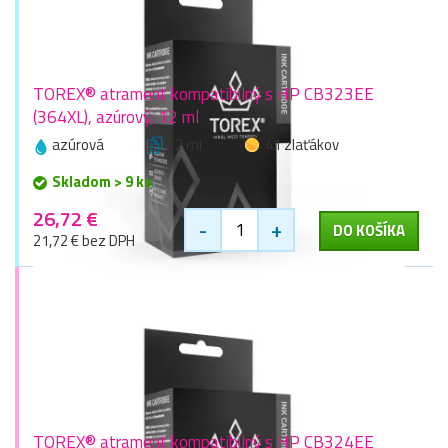
TOREX® atrament kompatibilný s HP CB323EE
(364XL), azúrový, 12 ml
azúrová
12 ml
41 zlaťákov
Skladom > 9 ks
26,72 €
-
+
DO KOŠÍKA
21,72 € bez DPH
TOREX® atrament kompatibilný s HP CB324EE