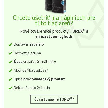
Chcete ušetriť na náplniach pre
túto tlačiareň?
®
Nové továrenské produkty
TOREX
s
množstvom výhod:
Dopravné
zadarmo
Doživotná záruka
Úspora
tlačových nákladov
Možnosť iba vyskúšať
Úplne nový
továrenský produkt
Reklamácia do 24 hodín
®
Čo sú to náplne TOREX
?