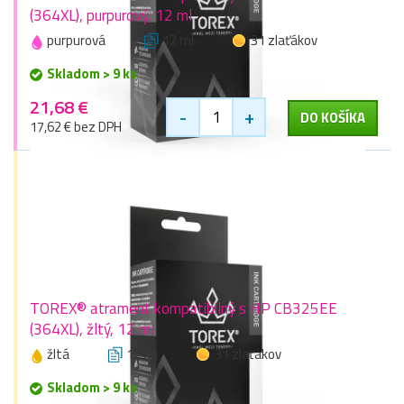
(364XL), purpurový, 12 ml
purpurová
12 ml
31 zlaťákov
Skladom > 9 ks
21,68 €
-
+
DO KOŠÍKA
17,62 € bez DPH
TOREX® atrament kompatibilný s HP CB325EE
(364XL), žltý, 12 ml
žltá
12 ml
31 zlaťákov
Skladom > 9 ks