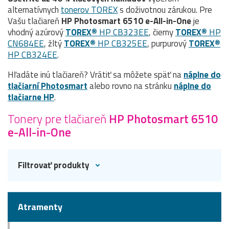
alternatívnych
tonerov TOREX
s doživotnou zárukou. Pre
Vašu tlačiareň
HP Photosmart 6510 e-All-in-One
je
vhodný azúrový
TOREX®
HP CB323EE
, čierny
TOREX®
HP
CN684EE
, žltý
TOREX®
HP CB325EE
, purpurový
TOREX®
HP CB324EE
.
Hľadáte inú tlačiareň? Vrátiť sa môžete späť na
náplne do
tlačiarní Photosmart
alebo rovno na stránku
náplne do
tlačiarne HP
.
Tonery pre tlačiareň
HP Photosmart 6510
e-All-in-One
Filtrovať produkty
Atramenty