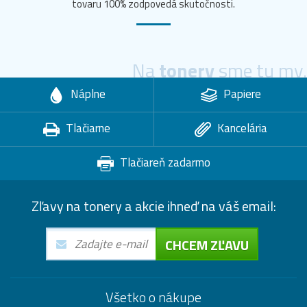
tovaru 100% zodpovedá skutočnosti.
Na
tonery
sme tu my.
Náplne
Papiere
Tlačiarne
Kancelária
Tlačiareň zadarmo
Zľavy na tonery a akcie ihneď na váš email:
CHCEM ZĽAVU
Všetko o nákupe