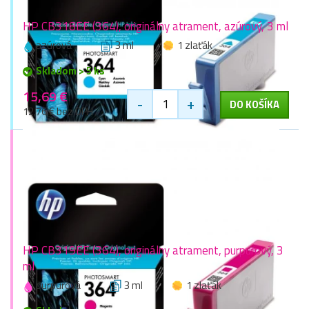
HP CB318EE (364), originálny atrament, azúrový, 3 ml
azúrová
3 ml
1 zlaťák
Skladom > 5 ks
15,69 €
-
+
DO KOŠÍKA
12,76 € bez DPH
HP CB319EE (364), originálny atrament, purpurový, 3
ml
purpurová
3 ml
1 zlaťák