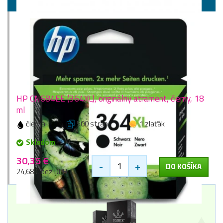
HP CN684EE (364XL), originálny atrament, čierny, 18
ml
čierna
500 stran
1 zlaťák
Skladom
30,35 €
-
+
DO KOŠÍKA
24,68 € bez DPH