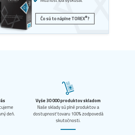
Možnosť iba vyskúšať
®
Čo sú to náplne TOREX
?
vás
Vyše 30 000 produktov skladom
ntujeme
Naše sklady sú plné produktov a
vný deň.
dostupnosť tovaru 100% zodpovedá
skutočnosti.