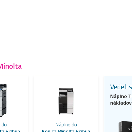
Minolta
Vedeli 
Náplne
T
nákladov
 do
Náplne do
ta Bizhub
Konica Minolta Bizhub