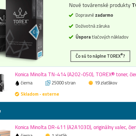
Nové továrenské produkty
T
Dopravné
zadarmo
Doživotná záruka
Úspora
tlačových nákladov
®
Čo sú to náplne TOREX
?
Konica Minolta TN-414 (A202-050), TOREX® toner, čie
čierna
25000 stran
19 zlaťákov
Skladom - externe
e
Konica Minolta DR-411 (A2A103D), originálny valec, čie
čierna
1 zlaťák