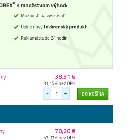
®
OREX
s množstvom výhod:
Možnosť iba vyskúšať
Úplne nový
továrenský produkt
Reklamácia do 24 hodín
38,31 €
rny
31,15 € bez DPH
-
+
DO KOŠÍKA
70,20 €
rny
57,07 € bez DPH