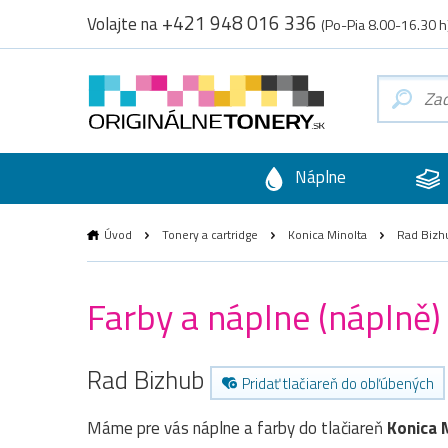
+421 948 016 336
Volajte na
(Po-Pia 8.00-16.30 h
Náplne
Úvod
Tonery a cartridge
Konica Minolta
Rad Bizh
Farby a náplne (náplně)
Rad Bizhub
Pridať tlačiareň do obľúbených
Máme pre vás náplne a farby do tlačiareň
Konica 