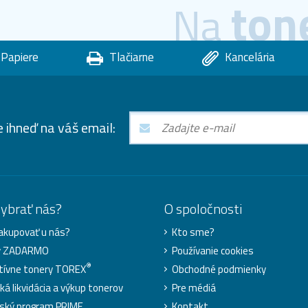
ton
Na
Papiere
Tlačiarne
Kancelária
e ihneď na váš email:
vybrať nás?
O spoločnosti
akupovať u nás?
Kto sme?
y ZADARMO
Používanie cookies
®
tívne tonery TOREX
Obchodné podmienky
ká likvidácia a výkup tonerov
Pre médiá
ský program PRIME
Kontakt