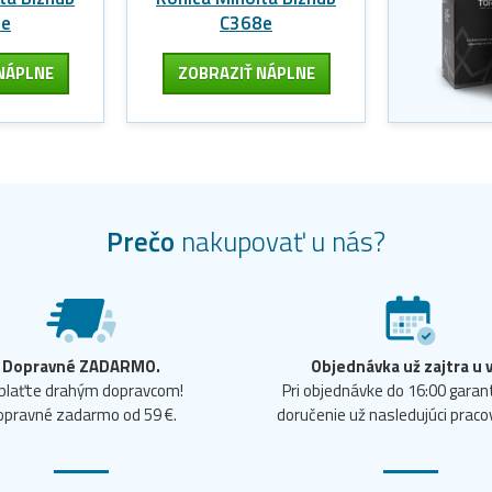
4e
C368e
NÁPLNE
ZOBRAZIŤ NÁPLNE
Prečo
nakupovať u nás?
Dopravné ZADARMO.
Objednávka už zajtra u 
plaťte drahým dopravcom!
Pri objednávke do 16:00 gara
opravné zadarmo od 59 €.
doručenie už nasledujúci praco