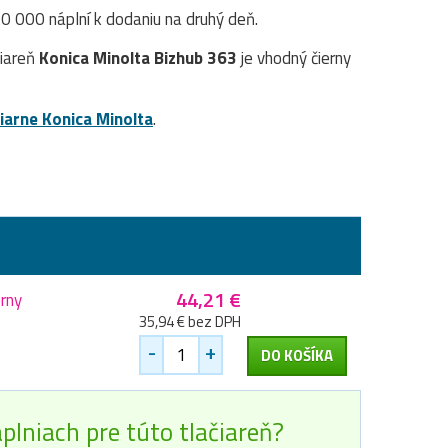
 000 náplní k dodaniu na druhý deň.
čiareň
Konica Minolta Bizhub 363
je vhodný čierny
čiarne Konica Minolta
.
44,21 €
erny
35,94 € bez DPH
-
+
DO KOŠÍKA
plniach pre túto tlačiareň?