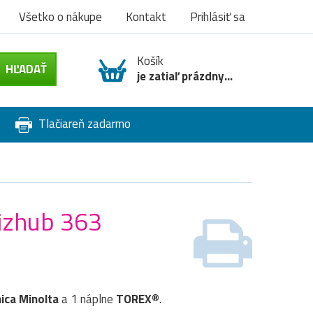
Všetko o nákupe
Kontakt
Prihlásiť sa
Košík
je zatiaľ prázdny...
Tlačiareň zadarmo
Bizhub 363
ica Minolta
a 1 náplne
TOREX®
.