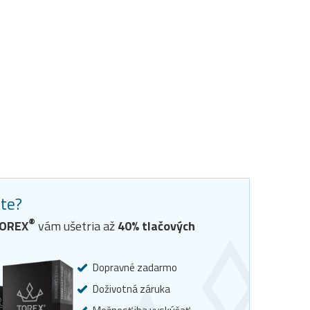
ste?
®
OREX
vám ušetria až
40
% tlačových
Dopravné zadarmo
Doživotná záruka