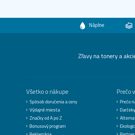
Náplne
Zľavy na tonery a akci
Všetko o nákupe
Prečo 
Spôsob doručenia a ceny
Prečo n
Výdajné miesta
Darček
Značky od A po Z
Alterna
Bonusový program
Ekologic
Reklamácia
Partner