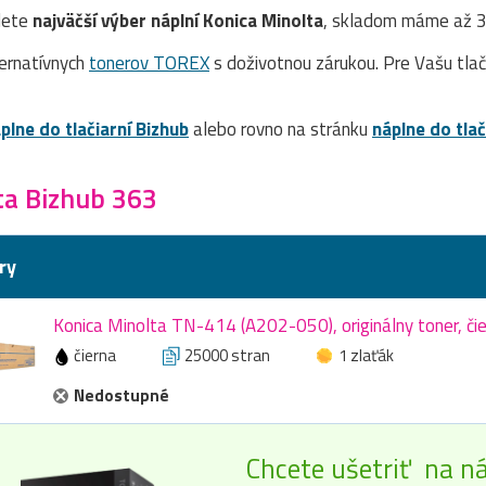
dete
najväčší výber náplní Konica Minolta
, skladom máme až 30
ernatívnych
tonerov TOREX
s doživotnou zárukou. Pre Vašu tla
plne do tlačiarní Bizhub
alebo rovno na stránku
náplne do tla
ta Bizhub 363
ry
Konica Minolta TN-414 (A202-050), originálny toner, či
čierna
25000 stran
1 zlaťák
Nedostupné
Chcete ušetriť na ná