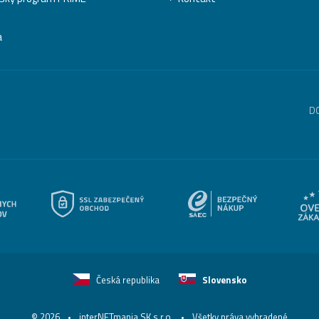
a
D
Česká republika
Slovensko
© 2026
interNETmania SK s.r.o.
Všetky práva vyhradené