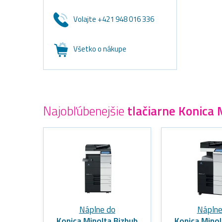
Volajte +421 948 016 336
Všetko o nákupe
Najobľúbenejšie
tlačiarne Konica 
Náplne do
Náplne
Konica Minolta Bizhub
Konica Minol