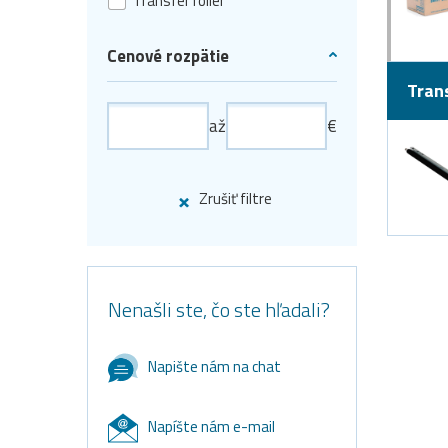
Transfer roller
Cenové rozpätie
Trans
až
€
Zrušiť filtre
Nenašli ste, čo ste hľadali?
Napište nám na chat
Napíšte nám e-mail