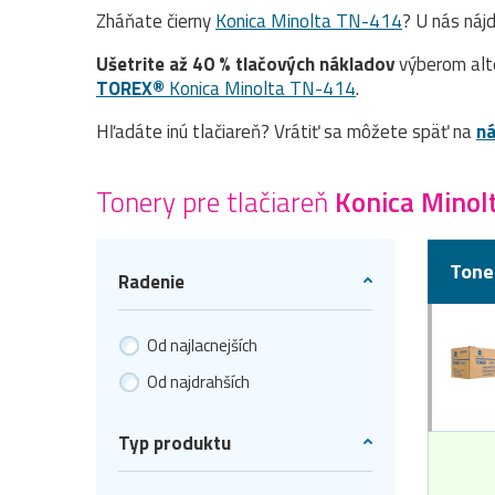
Zháňate čierny
Konica Minolta TN-414
? U nás náj
Ušetrite až 40 % tlačových nákladov
výberom alt
TOREX®
Konica Minolta TN-414
.
Hľadáte inú tlačiareň? Vrátiť sa môžete späť na
ná
Tonery pre tlačiareň
Konica Minol
Tone
Radenie
Od najlacnejších
Od najdrahších
Typ produktu