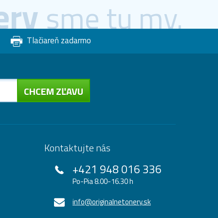
ery
sme tu my.
Tlačiareň zadarmo
CHCEM ZĽAVU
Kontaktujte nás
+421 948 016 336
Po-Pia 8.00-16.30 h
info@originalnetonery.sk