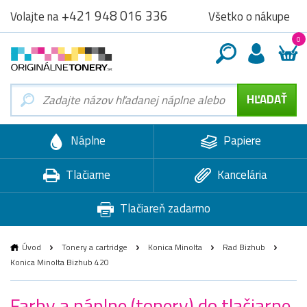
+421 948 016 336
Všetko o nákupe
Volajte na
0
Náplne
Papiere
Tlačiarne
Kancelária
Tlačiareň zadarmo
Úvod
Tonery a cartridge
Konica Minolta
Rad Bizhub
Konica Minolta Bizhub 420
Farby a náplne (tonery) do tlačiarne