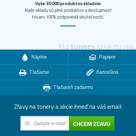
Vyše 30 000 produktov skladom
Naše sklady sú plné produktov a dostupnosť
tovaru 100% zodpovedá skutočnosti.
Na
tonery
sme tu my.
Náplne
Papiere
Tlačiarne
Kancelária
Tlačiareň zadarmo
Zľavy na tonery a akcie ihneď na váš email:
CHCEM ZĽAVU