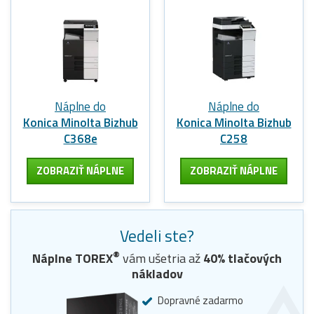
Náplne do
Náplne do
Konica Minolta Bizhub
Konica Minolta Bizhub
C368e
C258
ZOBRAZIŤ NÁPLNE
ZOBRAZIŤ NÁPLNE
Vedeli ste?
®
Náplne
TOREX
vám ušetria až
40
% tlačových
nákladov
Dopravné zadarmo