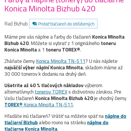
Konica Minolta Bizhub 420
Rad Bizhub
Pridať tlačiareň do obľúbených
Máme pre vás náplne a farby do tlačiareň
Konica Minolta
Bizhub 420
. Môžete si vybrať z 1 originálneho
toneru
Konica Minolta
a 1
toneru TOREX®
.
Zháňate čierny
Konica Minolta TN-511
? U nás nájdete
najväčší výber náplní Konica Minolta
, skladom máme až
30 000 tonerov k dodaniu na druhý deň.
Ušetrite až 40 % tlačových nákladov
výberom
alternatívnych
tonerov TOREX
s doživotnou zárukou. Pre
Vašu tlačiareň
Konica Minolta Bizhub 420
je vhodný čierny
TOREX®
Konica Minolta TN-511
.
Hľadáte inú tlačiareň? Vrátiť sa môžete späť na
náplne do
tlačiarní Bizhub
alebo rovno na stránku
náplne do
tlačiarne Konica Minolta
.