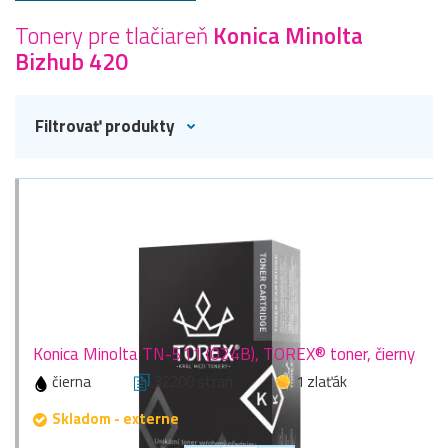
Tonery pre tlačiareň
Konica Minolta
Bizhub 420
Filtrovať produkty
Konica Minolta TN-511 (024B), TOREX® toner, čierny
čierna
32200 stran
1 zlaťák
Skladom - externe