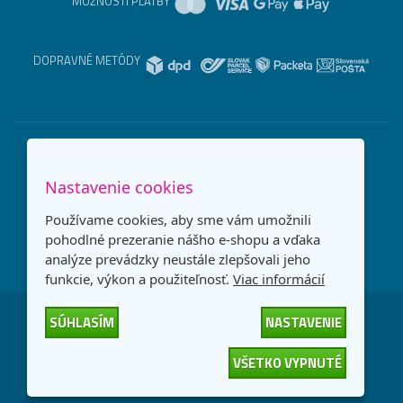
MOŽNOSTI PLATBY
DOPRAVNÉ METÓDY
Nastavenie cookies
Používame cookies, aby sme vám umožnili
pohodlné prezeranie nášho e-shopu a vďaka
analýze prevádzky neustále zlepšovali jeho
funkcie, výkon a použiteľnosť.
Viac informácií
SÚHLASÍM
NASTAVENIE
Česká republika
Slovensko
VŠETKO VYPNUTÉ
© 2026
interNETmania SK s.r.o.
Všetky práva vyhradené
-
-