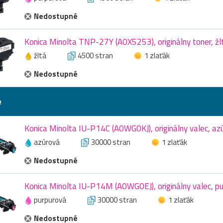
Nedostupné
Konica Minolta TNP-27Y (A0X5253), originálny toner, žl
žltá
4500 stran
1 zlaťák
Nedostupné
e
Konica Minolta IU-P14C (A0WG0KJ), originálny valec, az
azúrová
30000 stran
1 zlaťák
Nedostupné
Konica Minolta IU-P14M (A0WG0EJ), originálny valec, p
purpurová
30000 stran
1 zlaťák
Nedostupné