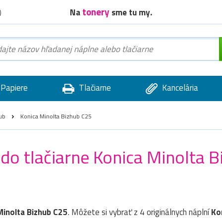
tonery
Na
sme tu my.
)
Papiere
Tlačiarne
Kancelária
ub
Konica Minolta Bizhub C25
 do tlačiarne Konica Minolta 
Minolta Bizhub C25
. Môžete si vybrať z 4 originálnych náplní
Ko