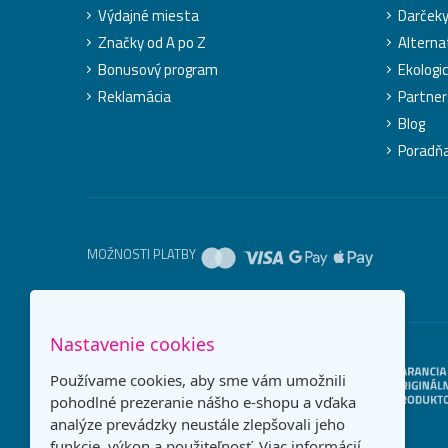
Výdajné miesta
Darček
Značky od A po Z
Alterna
Bonusový program
Ekologic
Reklamácia
Partner
Blog
Poradň
MOŽNOSTI PLATBY
Nastavenie cookies
Používame cookies, aby sme vám umožnili
pohodlné prezeranie nášho e-shopu a vďaka
analýze prevádzky neustále zlepšovali jeho
funkcie, výkon a použiteľnosť.
Viac informácií