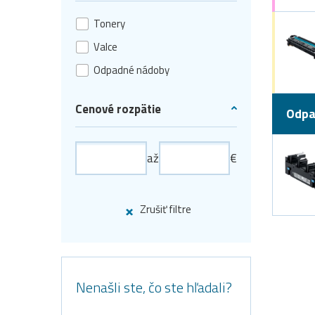
Tonery
Valce
Odpadné nádoby
Cenové rozpätie
Odpa
až
€
Zrušiť filtre
Nenašli ste, čo ste hľadali?