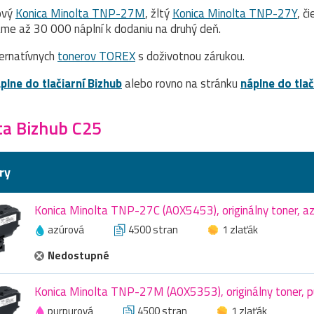
ový
Konica Minolta TNP-27M
, žltý
Konica Minolta TNP-27Y
, č
me až 30 000 náplní k dodaniu na druhý deň.
ernatívnych
tonerov TOREX
s doživotnou zárukou.
plne do tlačiarní Bizhub
alebo rovno na stránku
náplne do tla
ta Bizhub C25
ry
Konica Minolta TNP-27C (A0X5453), originálny toner, a
azúrová
4500 stran
1 zlaťák
Nedostupné
Konica Minolta TNP-27M (A0X5353), originálny toner, p
purpurová
4500 stran
1 zlaťák