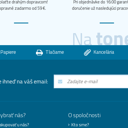
plaťte drahým dopravcom!
Pri objednávke do 16:00 gara
opravné zadarmo od 59 €.
doručenie už nasledujúci praco
ton
Na
Papiere
Tlačiarne
Kancelária
e ihneď na váš email:
vybrať nás?
O spoločnosti
akupovať u nás?
Kto sme?