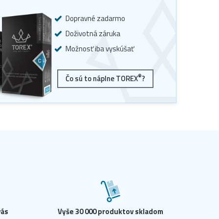
Dopravné zadarmo
Doživotná záruka
Možnosť iba vyskúšať
®
Čo sú to náplne TOREX
?
vás
Vyše 30 000 produktov skladom