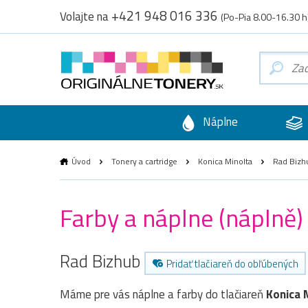
+421 948 016 336
Volajte na
(Po-Pia 8.00-16.30 h
Náplne
Úvod
Tonery a cartridge
Konica Minolta
Rad Bizh
Farby a náplne (náplně)
Rad Bizhub
Pridať tlačiareň do obľúbených
Máme pre vás náplne a farby do tlačiareň
Konica 