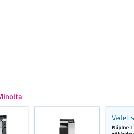
Minolta
Vedeli 
Náplne
T
nákladov