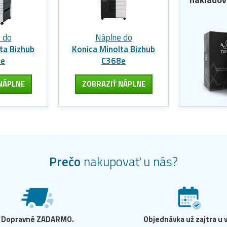
 do
Náplne do
ta Bizhub
Konica Minolta Bizhub
4e
C368e
NÁPLNE
ZOBRAZIŤ NÁPLNE
Prečo
nakupovať u nás?
Dopravné ZADARMO.
Objednávka už zajtra u 