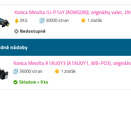
Konica Minolta IU-P14Y (A0WG08J), originálny valec, žlt
žltá
30000 stran
1 zlaťák
Nedostupné
dné nádoby
Konica Minolta A1AU0Y3 (A1AU0Y1, WB-P03), originál
36000 stran
1 zlaťák
Skladom > 9 ks