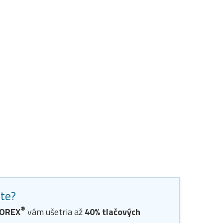
ste?
®
OREX
vám ušetria až
40
% tlačových