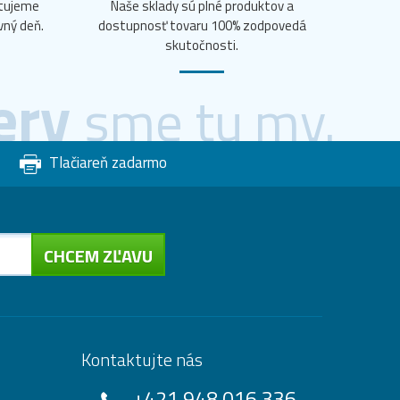
ntujeme
Naše sklady sú plné produktov a
vný deň.
dostupnosť tovaru 100% zodpovedá
skutočnosti.
ery
sme tu my.
Tlačiareň zadarmo
CHCEM ZĽAVU
Kontaktujte nás
+421 948 016 336