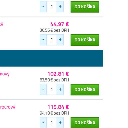
-
+
DO KOŠÍKA
44,97 €
tý
36,56 € bez DPH
-
+
DO KOŠÍKA
102,81 €
úrový
83,58 € bez DPH
-
+
DO KOŠÍKA
115,84 €
urpurový
94,18 € bez DPH
-
+
DO KOŠÍKA