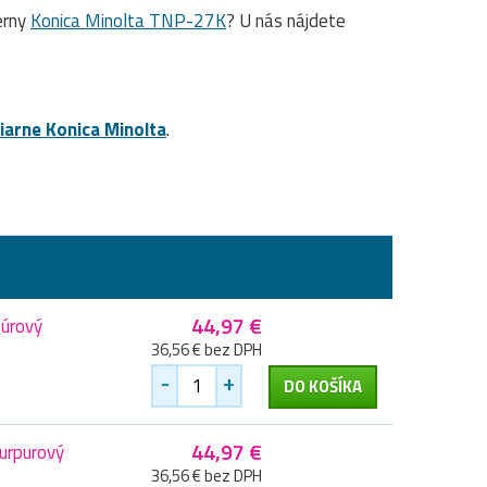
ierny
Konica Minolta TNP-27K
? U nás nájdete
čiarne Konica Minolta
.
44,97 €
zúrový
36,56 € bez DPH
-
+
DO KOŠÍKA
44,97 €
urpurový
36,56 € bez DPH