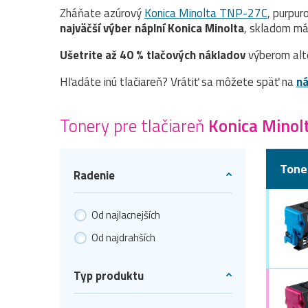
Zháňate azúrový
Konica Minolta TNP-27C
, purpur
najväčší výber náplní Konica Minolta
, skladom má
Ušetrite až 40 % tlačových nákladov
výberom alt
Hľadáte inú tlačiareň? Vrátiť sa môžete späť na
ná
Tonery pre tlačiareň
Konica Minol
Tone
Radenie
Od najlacnejších
Od najdrahších
Typ produktu