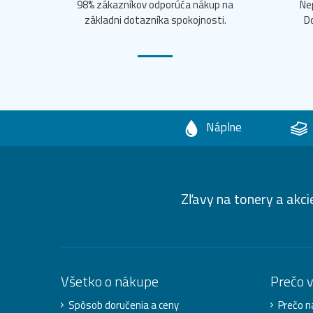
98% zákazníkov odporúča nákup na
Ne
základni dotazníka spokojnosti.
D
Náplne
Zľavy na tonery a akci
Všetko o nákupe
Prečo 
Spôsob doručenia a ceny
Prečo n