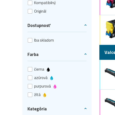
Kompatibilný
Originál
Dostupnosť
Iba skladom
Valc
Farba
čierna
azúrová
purpurová
žltá
Kategória