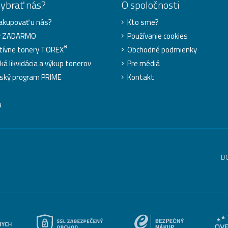
vybrať nás?
O spoločnosti
akupovať u nás?
Kto sme?
y ZADARMO
Používanie cookies
®
tívne tonery TOREX
Obchodné podmienky
ká likvidácia a výkup tonerov
Pre médiá
ský program PRIME
Kontakt
a
D