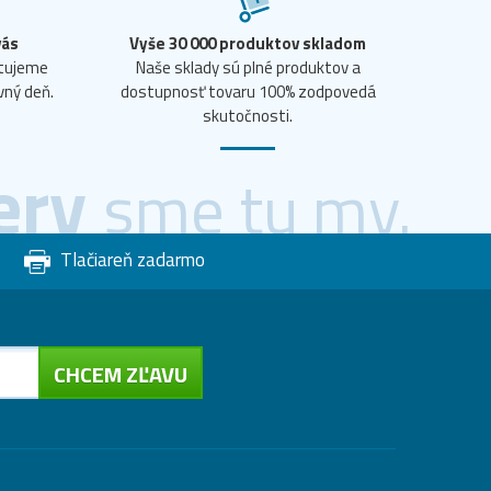
vás
Vyše 30 000 produktov skladom
ntujeme
Naše sklady sú plné produktov a
vný deň.
dostupnosť tovaru 100% zodpovedá
skutočnosti.
ery
sme tu my.
Tlačiareň zadarmo
CHCEM ZĽAVU