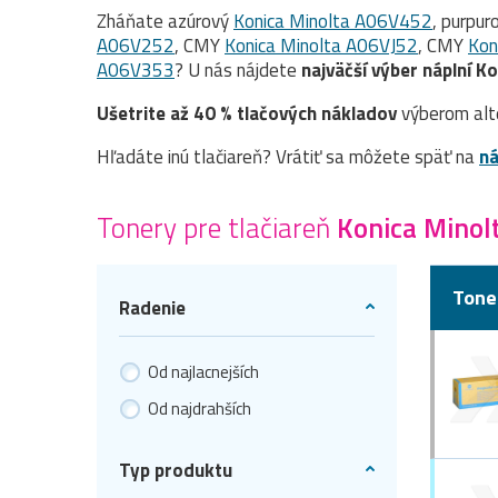
Zháňate azúrový
Konica Minolta A06V452
, purpur
A06V252
, CMY
Konica Minolta A06VJ52
, CMY
Kon
A06V353
? U nás nájdete
najväčší výber náplní K
Ušetrite až 40 % tlačových nákladov
výberom alt
Hľadáte inú tlačiareň? Vrátiť sa môžete späť na
ná
Tonery pre tlačiareň
Konica Minol
Tone
Radenie
Od najlacnejších
Od najdrahších
Typ produktu