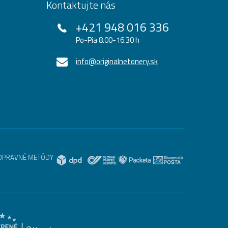
Kontaktujte nás
+421 948 016 336
Po-Pia 8.00-16.30 h
info@originalnetonery.sk
OPRAVNÉ METÓDY