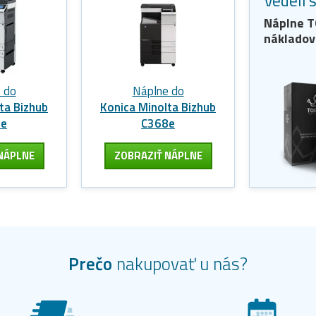
Vedeli 
Náplne
T
nákladov
 do
Náplne do
ta Bizhub
Konica Minolta Bizhub
4e
C368e
NÁPLNE
ZOBRAZIŤ NÁPLNE
Prečo
nakupovať u nás?