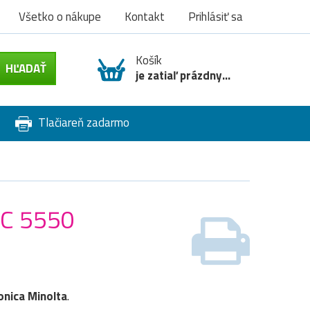
Všetko o nákupe
Kontakt
Prihlásiť sa
Košík
je zatiaľ prázdny...
Tlačiareň zadarmo
MC 5550
onica Minolta
.