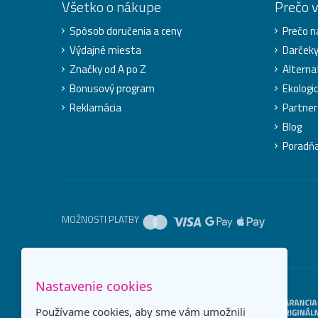
Všetko o nákupe
Prečo 
Spôsob doručenia a ceny
Prečo n
Výdajné miesta
Darček
Značky od A po Z
Alterna
Bonusový program
Ekologic
Reklamácia
Partner
Blog
Poradň
MOŽNOSTI PLATBY
Nastavenie cookies
Používame cookies, aby sme vám umožnili