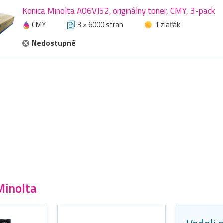
Konica Minolta A06VJ52, originálny toner, CMY, 3-pack
CMY
3 × 6000 stran
1 zlaťák
Nedostupné
Minolta