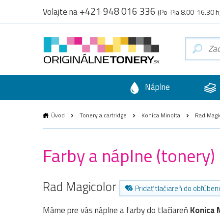
+421 948 016 336
Volajte na
(Po-Pia 8.00-16.30 h
Náplne
Úvod
Tonery a cartridge
Konica Minolta
Rad Magi
Farby a náplne (tonery)
Rad Magicolor
Pridať tlačiareň do obľúben
Máme pre vás náplne a farby do tlačiareň
Konica 