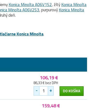
čierny
Konica Minolta A06V152
, žltý
Konica Minolta
onica Minolta A06V253
, purpurový
Konica Minolta
ruhý deň.
tlačiarne Konica Minolta
.
106,19 €
86,33 € bez DPH
-
+
DO KOŠÍKA
159,48 €