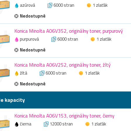
azúrová
6000 stran
1 zlaťák
Nedostupné
Konica Minolta A06V352, originálny toner, purpurový
purpurová
6000 stran
1 zlaťák
Nedostupné
Konica Minolta A06V252, originálny toner, žltý
žltá
6000 stran
1 zlaťák
Nedostupné
ie kapacity
Konica Minolta A06V153, originálny toner, čierny
čierna
12000 stran
1 zlaťák