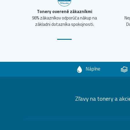
Tonery overené zákazníkmi
98% zákazníkov odporúča nákup na
Ne
základni dotazníka spokojnosti.
D
Náplne
Zľavy na tonery a akci