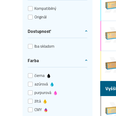
Kompatibilný
Originál
Dostupnosť
Iba skladom
Farba
čierna
azúrová
Vyšš
purpurová
žltá
CMY