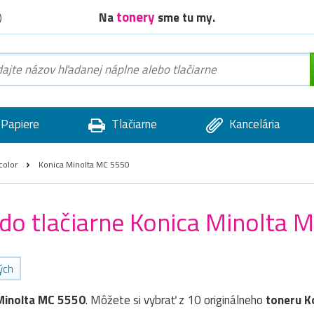
tonery
Na
sme tu my.
)
Papiere
Tlačiarne
Kancelária
color
Konica Minolta MC 5550
 do tlačiarne Konica Minolta 
ých
Minolta MC 5550
. Môžete si vybrať z 10 originálneho
toneru
K