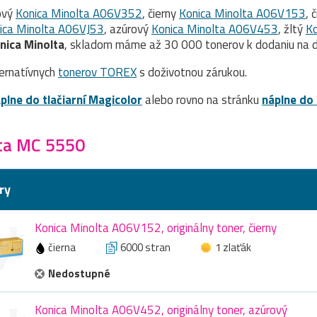
ový
Konica Minolta A06V352
, čierny
Konica Minolta A06V153
, 
ica Minolta A06VJ53
, azúrový
Konica Minolta A06V453
, žltý
K
onica Minolta
, skladom máme až 30 000 tonerov k dodaniu na d
ernatívnych
tonerov TOREX
s doživotnou zárukou.
plne do tlačiarní Magicolor
alebo rovno na stránku
náplne do 
ta MC 5550
ry
Konica Minolta A06V152, originálny toner, čierny
čierna
6000 stran
1 zlaťák
Nedostupné
Konica Minolta A06V452, originálny toner, azúrový