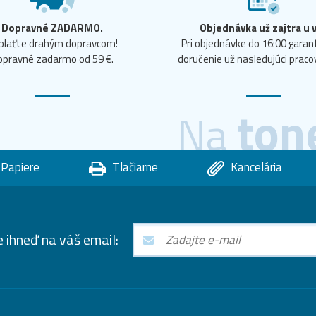
Dopravné ZADARMO.
Objednávka už zajtra u 
plaťte drahým dopravcom!
Pri objednávke do 16:00 gara
opravné zadarmo od 59 €.
doručenie už nasledujúci praco
ton
Na
Papiere
Tlačiarne
Kancelária
e ihneď na váš email: