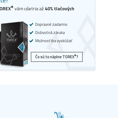
ste?
®
OREX
vám ušetria až
40
% tlačových
Dopravné zadarmo
Doživotná záruka
Možnosť iba vyskúšať
®
Čo sú to náplne TOREX
?