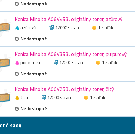
Nedostupné
Konica Minolta A06V453, originálny toner, azúrový
azúrová
12000 stran
1 zlaťák
Nedostupné
Konica Minolta A06V353, originálny toner, purpurový
purpurová
12000 stran
1 zlaťák
Nedostupné
Konica Minolta A06V253, originálny toner, žltý
žltá
12000 stran
1 zlaťák
Nedostupné
dné sady