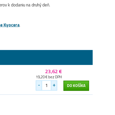
ov k dodaniu na druhý deň.
ne Kyocera
.
23,62 €
19,20 € bez DPH
-
+
DO KOŠÍKA