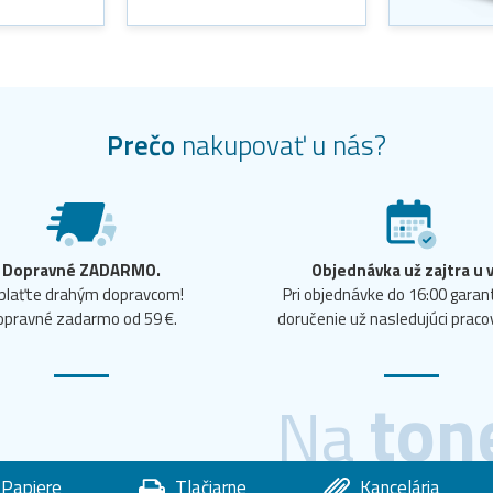
Prečo
nakupovať u nás?
Dopravné ZADARMO.
Objednávka už zajtra u 
plaťte drahým dopravcom!
Pri objednávke do 16:00 gara
opravné zadarmo od 59 €.
doručenie už nasledujúci praco
ton
Na
Papiere
Tlačiarne
Kancelária