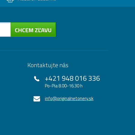
CHCEM ZĽAVU
Kontaktujte nás
+421 948 016 336
Po-Pia 8.00-16.30 h
info@originalnetonery.sk