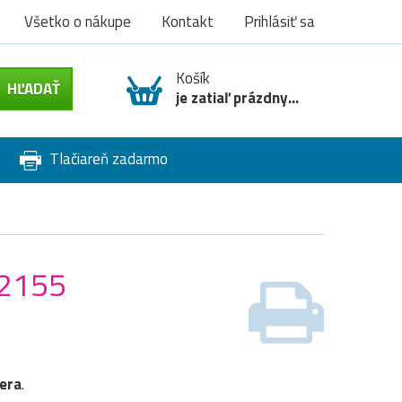
Všetko o nákupe
Kontakt
Prihlásiť sa
Košík
je zatiaľ prázdny...
Tlačiareň zadarmo
 2155
era
.