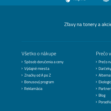
Zľavy na tonery a akci
Všetko o nákupe
Prečo 
Spôsob doručenia a ceny
Prečo n
Výdajné miesta
Darček
Značky od A po Z
Alterna
Bonusový program
Ekologic
Reklamácia
Partner
Blog
Poradň