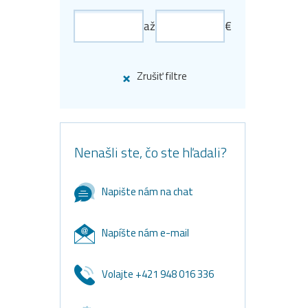
až
€
Zrušiť filtre
Nenašli ste, čo ste hľadali?
Napište nám na chat
Napíšte nám e-mail
Volajte +421 948 016 336