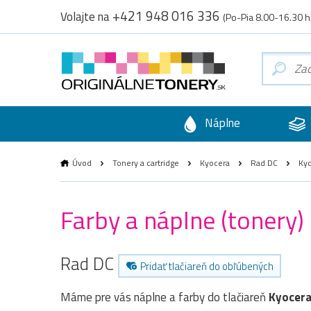
+421 948 016 336
Volajte na
(Po-Pia 8.00-16.30 h
Náplne
Úvod
Tonery a cartridge
Kyocera
Rad DC
Kyo
Farby a náplne (tonery)
Rad DC
Pridať tlačiareň do obľúbených
Máme pre vás náplne a farby do tlačiareň
Kyocera