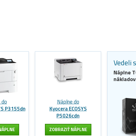
Vedeli 
Náplne
T
nákladov
 do
Náplne do
YS P3155dn
Kyocera ECOSYS
P5026cdn
NÁPLNE
ZOBRAZIŤ NÁPLNE