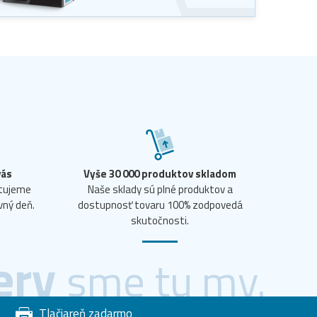
vás
Vyše 30 000 produktov skladom
ntujeme
Naše sklady sú plné produktov a
vný deň.
dostupnosť tovaru 100% zodpovedá
skutočnosti.
ery
sme tu my.
Tlačiareň zadarmo