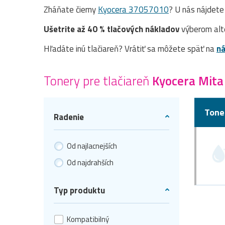
Zháňate čierny
Kyocera 37057010
? U nás nájdet
Ušetrite až 40 % tlačových nákladov
výberom alt
Hľadáte inú tlačiareň? Vrátiť sa môžete späť na
ná
Tonery pre tlačiareň
Kyocera Mita
Tone
Radenie
Od najlacnejších
Od najdrahších
Typ produktu
Kompatibilný