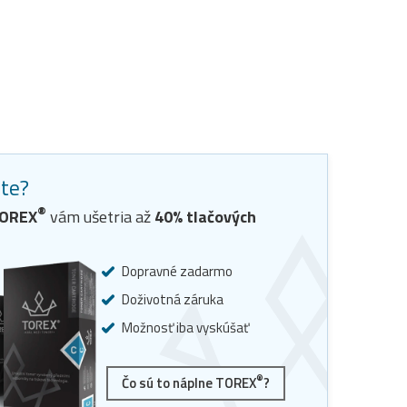
ste?
®
OREX
vám ušetria až
40
% tlačových
Dopravné zadarmo
Doživotná záruka
Možnosť iba vyskúšať
®
Čo sú to náplne TOREX
?