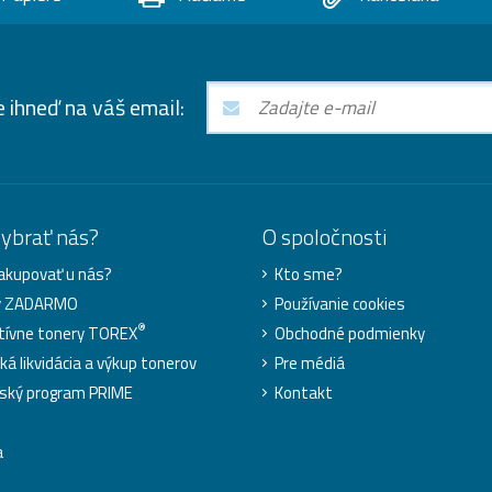
e ihneď na váš email:
vybrať nás?
O spoločnosti
akupovať u nás?
Kto sme?
y ZADARMO
Používanie cookies
®
tívne tonery TOREX
Obchodné podmienky
ká likvidácia a výkup tonerov
Pre médiá
ský program PRIME
Kontakt
a