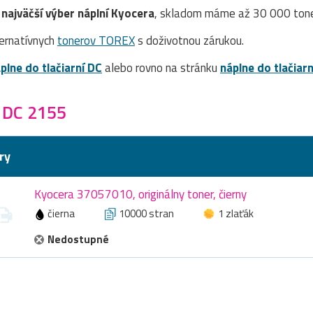
e
najväčší výber náplní Kyocera
, skladom máme až 30 000 toner
ernatívnych
tonerov TOREX
s doživotnou zárukou.
plne do tlačiarní DC
alebo rovno na stránku
náplne do tlačiar
 DC 2155
ry
Kyocera 37057010, originálny toner, čierny
čierna
10000 stran
1 zlaťák
Nedostupné