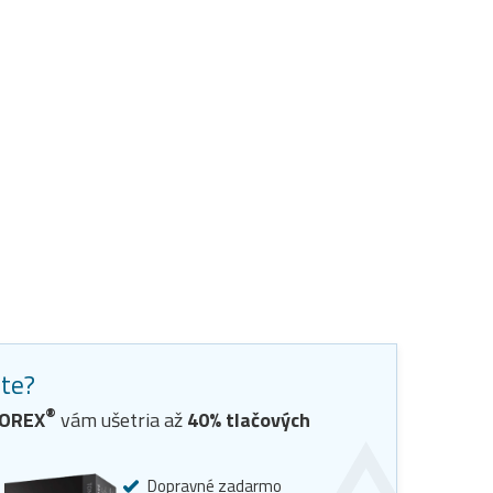
ste?
®
OREX
vám ušetria až
40
% tlačových
Dopravné zadarmo