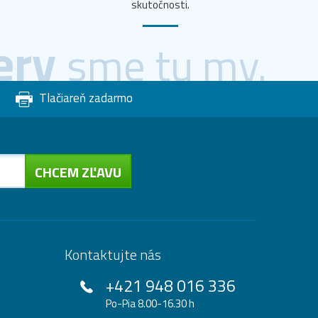
skutočnosti.
ery
sme tu my.
Tlačiareň zadarmo
CHCEM ZĽAVU
Kontaktujte nás
+421 948 016 336
Po-Pia 8.00-16.30 h