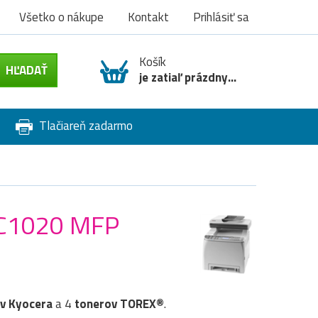
Všetko o nákupe
Kontakt
Prihlásiť sa
Košík
je zatiaľ prázdny...
Tlačiareň zadarmo
S C1020 MFP
v
Kyocera
a 4
tonerov TOREX®
.