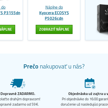
 do
Náplne do
YS P3155dn
Kyocera ECOSYS
P5026cdn
NÁPLNE
ZOBRAZIŤ NÁPLNE
Prečo
nakupovať u nás?
Dopravné ZADARMO.
Objednávka už zajtra u 
plaťte drahým dopravcom!
Pri objednávke do 16:00 gara
opravné zadarmo od 59 €.
doručenie už nasledujúci praco