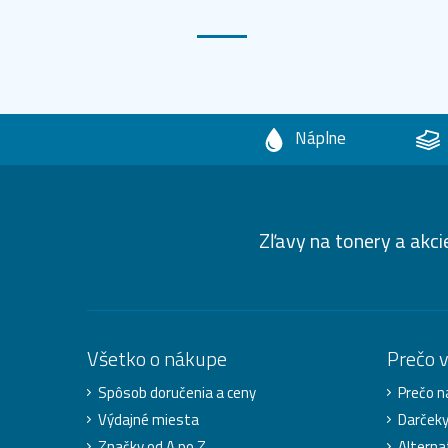
Náplne
Zľavy na tonery a akci
Všetko o nákupe
Prečo 
Spôsob doručenia a ceny
Prečo n
Výdajné miesta
Darček
Značky od A po Z
Alterna