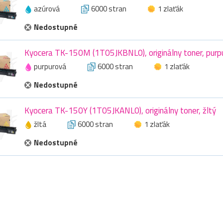
azúrová
6000 stran
1 zlaťák
Nedostupné
Kyocera TK-150M (1T05JKBNL0), originálny toner, purp
purpurová
6000 stran
1 zlaťák
Nedostupné
Kyocera TK-150Y (1T05JKANL0), originálny toner, žltý
žltá
6000 stran
1 zlaťák
Nedostupné