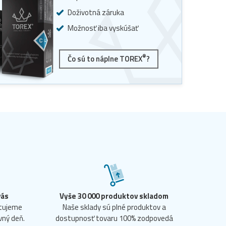
Doživotná záruka
Možnosť iba vyskúšať
®
Čo sú to náplne TOREX
?
vás
Vyše 30 000 produktov skladom
ntujeme
Naše sklady sú plné produktov a
vný deň.
dostupnosť tovaru 100% zodpovedá