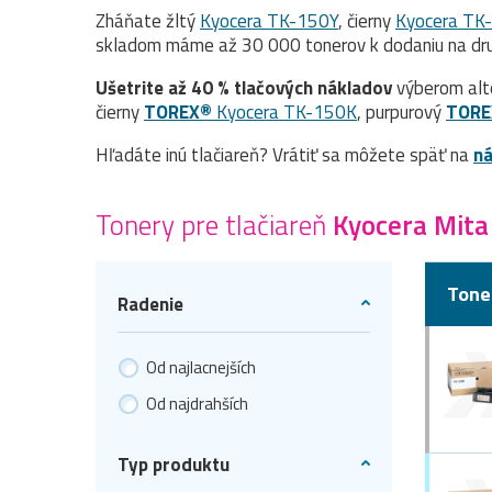
Zháňate žltý
Kyocera TK-150Y
, čierny
Kyocera TK
skladom máme až 30 000 tonerov k dodaniu na dru
Ušetrite až 40 % tlačových nákladov
výberom alt
čierny
TOREX®
Kyocera TK-150K
, purpurový
TORE
Hľadáte inú tlačiareň? Vrátiť sa môžete späť na
ná
Tonery pre tlačiareň
Kyocera Mit
Tone
Radenie
Od najlacnejších
Od najdrahších
Typ produktu