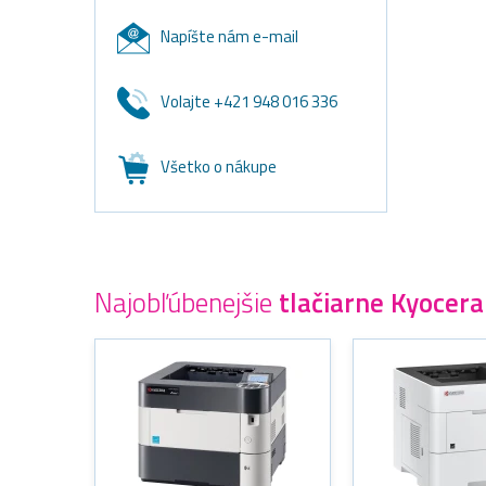
Napíšte nám e-mail
Volajte +421 948 016 336
Všetko o nákupe
Najobľúbenejšie
tlačiarne Kyocera