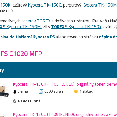
-150K
, azúrový
Kyocera TK-150C
, purpurový
Kyocera TK-150M
hý deň.
ernatívnych
tonerov TOREX
s doživotnou zárukou. Pre Vašu tla
X®
Kyocera TK-150M
, žltý
TOREX®
Kyocera TK-150Y
, azúrov
plne do tlačiarní Kyocera FS
alebo rovno na stránku
náplne d
a FS C1020 MFP
ry
Kyocera TK-150K (1T05JK0NL0), originálny toner, čierny
čierna
6500 stran
1 zlaťák
Nedostupné
Kyocera TK-150C (1T05JKCNL0), originálny toner, azúro