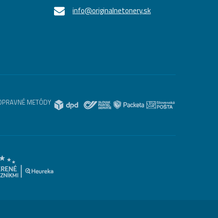
info@originalnetonery.sk
OPRAVNÉ METÓDY