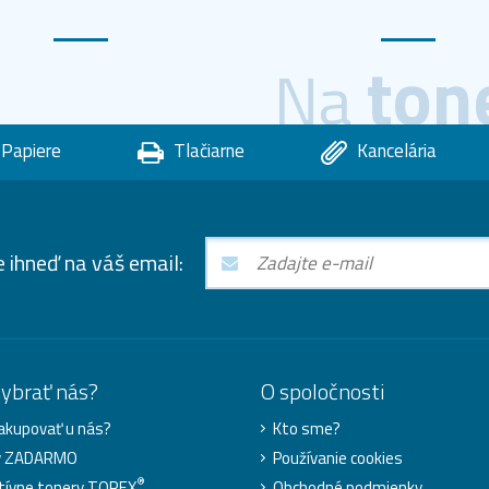
ton
Na
Papiere
Tlačiarne
Kancelária
e ihneď na váš email:
vybrať nás?
O spoločnosti
akupovať u nás?
Kto sme?
y ZADARMO
Používanie cookies
®
tívne tonery TOREX
Obchodné podmienky