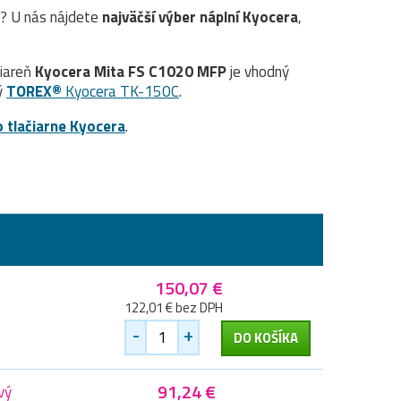
? U nás nájdete
najväčší výber náplní Kyocera
,
čiareň
Kyocera Mita FS C1020 MFP
je vhodný
ý
TOREX®
Kyocera TK-150C
.
o tlačiarne Kyocera
.
150,07 €
122,01 € bez DPH
-
+
DO KOŠÍKA
91,24 €
vý