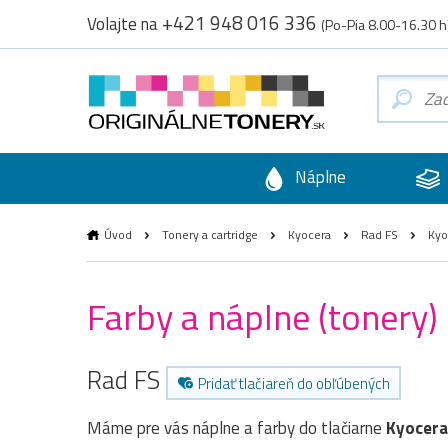
+421 948 016 336
Volajte na
(Po-Pia 8.00-16.30 h
Náplne
Úvod
Tonery a cartridge
Kyocera
Rad FS
Kyo
Farby a náplne (tonery
Rad FS
Pridať tlačiareň do obľúbených
Máme pre vás náplne a farby do tlačiarne
Kyocera