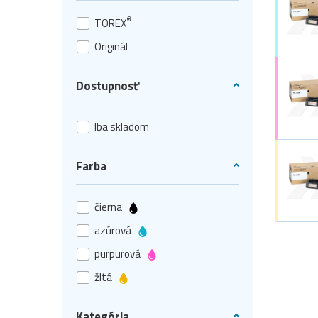
®
TOREX
Originál
Dostupnosť
Iba skladom
Farba
čierna
azúrová
purpurová
žltá
Kategória