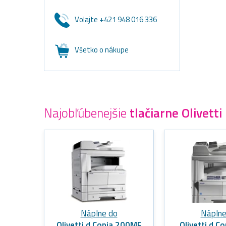
Volajte +421 948 016 336
Všetko o nákupe
Najobľúbenejšie
tlačiarne Olivetti
Náplne do
Náplne
Olivetti d Copia 200MF
Olivetti d C