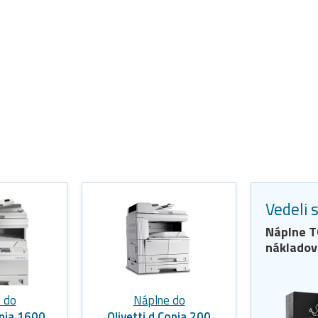
Vedeli 
Náplne
T
nákladov
 do
Náplne do
opia 1600
Olivetti d Copia 200