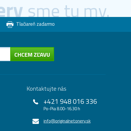
ery
sme tu my.
Tlačiareň zadarmo
CHCEM ZĽAVU
Kontaktujte nás
+421 948 016 336
Po-Pia 8.00-16.30 h
info@originalnetonery.sk