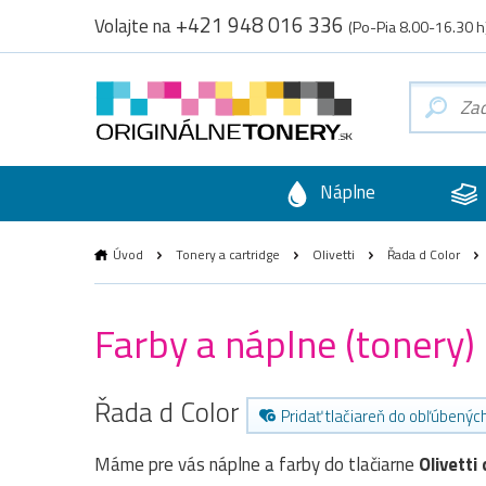
+421 948 016 336
Volajte na
(Po-Pia 8.00-16.30 h
Náplne
Úvod
Tonery a cartridge
Olivetti
Řada d Color
Farby a náplne (tonery)
Řada d Color
Pridať tlačiareň do obľúbenýc
Máme pre vás náplne a farby do tlačiarne
Olivett