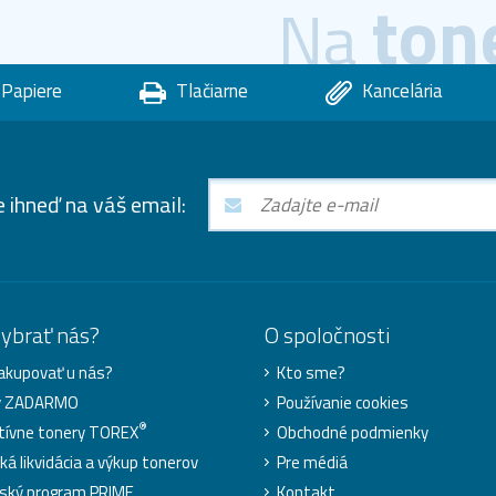
ton
Na
Papiere
Tlačiarne
Kancelária
e ihneď na váš email:
vybrať nás?
O spoločnosti
akupovať u nás?
Kto sme?
y ZADARMO
Používanie cookies
®
tívne tonery TOREX
Obchodné podmienky
ká likvidácia a výkup tonerov
Pre médiá
ský program PRIME
Kontakt