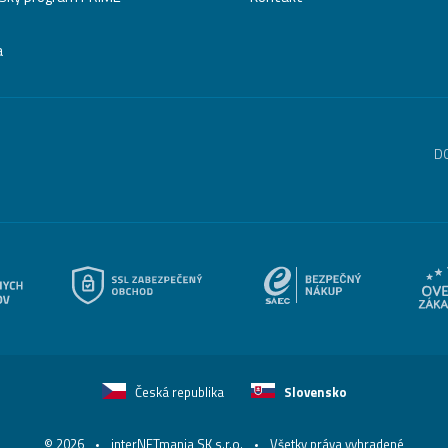
a
D
Česká republika
Slovensko
© 2026
interNETmania SK s.r.o.
Všetky práva vyhradené