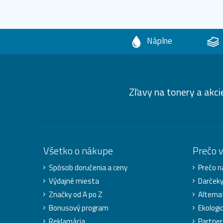
Náplne
Zľavy na tonery a akci
Všetko o nákupe
Prečo 
Spôsob doručenia a ceny
Prečo n
Výdajné miesta
Darček
Značky od A po Z
Alterna
Bonusový program
Ekologic
Reklamácia
Partner