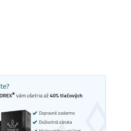
ste?
®
OREX
vám ušetria až
40
% tlačových
Dopravné zadarmo
Doživotná záruka