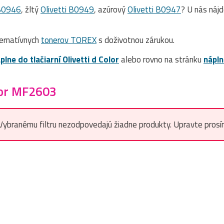
 B0946
, žltý
Olivetti B0949
, azúrový
Olivetti B0947
? U nás náj
ernatívnych
tonerov TOREX
s doživotnou zárukou.
plne do tlačiarní Olivetti d Color
alebo rovno na stránku
nápln
olor MF2603
Vybranému filtru nezodpovedajú žiadne produkty. Upravte prosím f