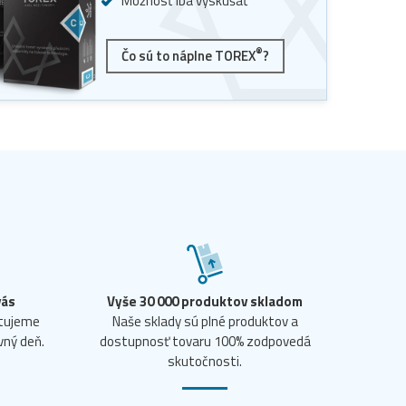
Možnosť iba vyskúšať
®
Čo sú to náplne TOREX
?
vás
Vyše 30 000 produktov skladom
ntujeme
Naše sklady sú plné produktov a
vný deň.
dostupnosť tovaru 100% zodpovedá
skutočnosti.