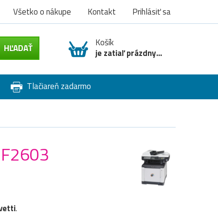
Všetko o nákupe
Kontakt
Prihlásiť sa
Košík
je zatiaľ prázdny...
Tlačiareň zadarmo
 MF2603
vetti
.