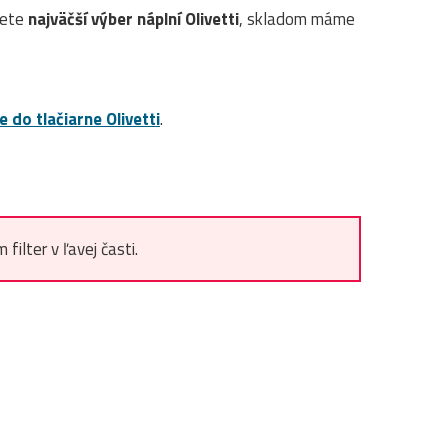
dete
najväčší výber náplní Olivetti
, skladom máme
e do tlačiarne Olivetti
.
ilter v ľavej časti.