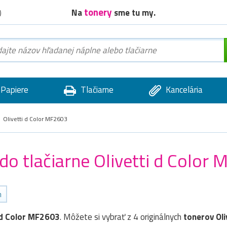
tonery
Na
sme tu my.
)
Papiere
Tlačiarne
Kancelária
Olivetti d Color MF2603
 do tlačiarne Olivetti d Color
h
i d Color MF2603
. Môžete si vybrať z 4 originálnych
tonerov
Oli