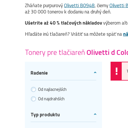
Zháňate purpurový
Olivetti B0948
, čierny
Olivetti
až 30 000 tonerov k dodaniu na druhý deň.
Ušetrite až 40 % tlačových nákladov
výberom alt
Hľadáte inú tlačiareň? Vrátiť sa môžete späť na
ná
Tonery pre tlačiareň
Olivetti d C
Radenie
Od najlacnejších
Od najdrahších
Typ produktu