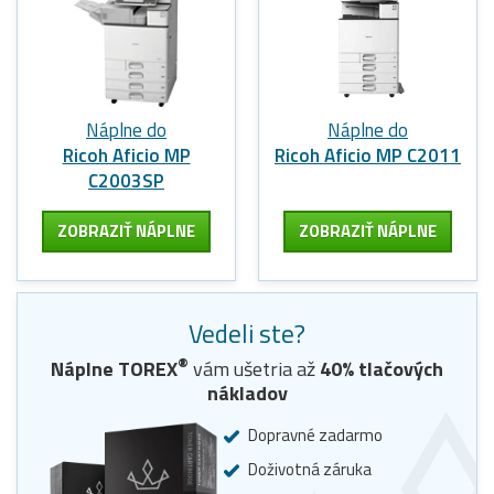
Náplne do
Náplne do
Ricoh Aficio MP
Ricoh Aficio MP C2011
C2003SP
ZOBRAZIŤ NÁPLNE
ZOBRAZIŤ NÁPLNE
Vedeli ste?
®
Náplne
TOREX
vám ušetria až
40
% tlačových
nákladov
Dopravné zadarmo
Doživotná záruka