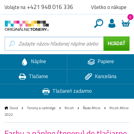
+421 948 016 336
Všetko o nákupe
Volajte na
0
Náplne
Papiere
Tlačiarne
Kancelária
Tlačiareň zadarmo
Úvod
Tonery a cartridge
Ricoh
Řada Aficio
Ricoh Aficio
2022
Farby a náplne (tonery) do tlačiarne