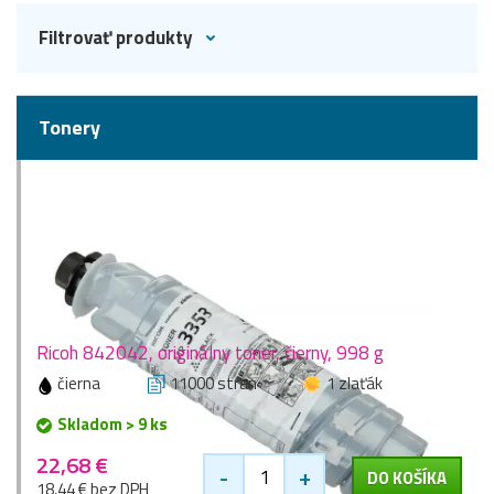
Filtrovať produkty
Tonery
Ricoh 842042, originálny toner, čierny, 998 g
čierna
11000 stran
1 zlaťák
Skladom > 9 ks
22,68 €
-
+
DO KOŠÍKA
18,44 € bez DPH