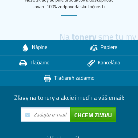
tovaru 100% zodpovedá skutočnosti.
Na
tonery
sme tu my.
Náplne
Papiere
Tlačiarne
Kancelária
Tlačiareň zadarmo
Zľavy na tonery a akcie ihneď na váš email:
CHCEM ZĽAVU