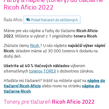
Ricoh Aficio 2022
Řada Aficio
Pridať tlačiareň do obľúbených
Máme pre vás náplne a farby do tlačiarne
Ricoh Aficio
2022
. Môžete si vybrať z 1 originálneho
toneru
Ricoh
.
Zháňate čierny
Ricoh
? U nás nájdete
najväčší výber náplní
Ricoh
, skladom máme až 30 000 tonerov k dodaniu na
druhý deň.
Ušetrite až 40 % tlačových nákladov
výberom
alternatívnych
tonerov TOREX
s doživotnou zárukou.
Hľadáte inú tlačiareň? Vrátiť sa môžete späť na
náplne do
tlačiarní Ricoh Aficio
alebo rovno na stránku
náplne do
tlačiarne Ricoh
.
Tonery pre tlačiareň
Ricoh Aficio 2022