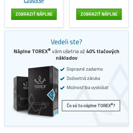
C2003SP
ZOBRAZIŤ NÁPLNE
ZOBRAZIŤ NÁPLNE
Vedeli ste?
®
Náplne
TOREX
vám ušetria až
40
% tlačových
nákladov
Dopravné zadarmo
Doživotná záruka
Možnosť iba vyskúšať
®
Čo sú to náplne TOREX
?