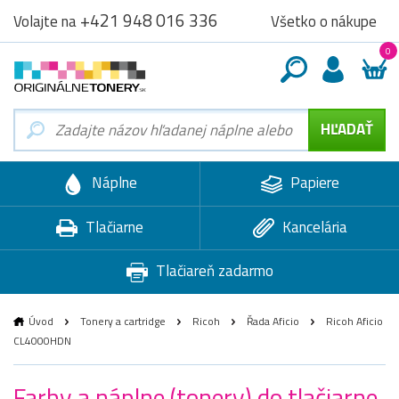
+421 948 016 336
Všetko o nákupe
Volajte na
0
Náplne
Papiere
Tlačiarne
Kancelária
Tlačiareň zadarmo
Úvod
Tonery a cartridge
Ricoh
Řada Aficio
Ricoh Aficio
CL4000HDN
Farby a náplne (tonery) do tlačiarne