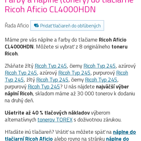
Ricoh Aficio CL4000HDN
Řada Aficio
Pridať tlačiareň do obľúbených
Máme pre vás náplne a farby do tlačiarne
Ricoh Aficio
CL4000HDN
. Môžete si vybrať z 8 originálneho
toneru
Ricoh
.
Zháňate žltý
Ricoh Typ 245
, čierny
Ricoh Typ 245
, azúrový
Ricoh Typ 245
, azúrový
Ricoh Typ 245
, purpurový
Ricoh
Typ 245
, žltý
Ricoh Typ 245
, čierny
Ricoh Typ 245
,
purpurový
Ricoh Typ 245
? U nás nájdete
najväčší výber
náplní Ricoh
, skladom máme až 30 000 tonerov k dodaniu
na druhý deň.
Ušetrite až 40 % tlačových nákladov
výberom
alternatívnych
tonerov TOREX
s doživotnou zárukou.
Hľadáte inú tlačiareň? Vrátiť sa môžete späť na
náplne do
tlačiarní Ricoh Aficio
alebo rovno na stránku
náplne do