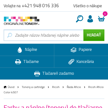
+421 948 016 336
Všetko o nákupe
Volajte na
0
Náplne
Papiere
Tlačiarne
Kancelária
Tlačiareň zadarmo
Úvod
Tonery a cartridge
Ricoh
Řada Aficio
Ricoh Aficio
Color 4507
Farby a náplne (tonery) do tlačiarne