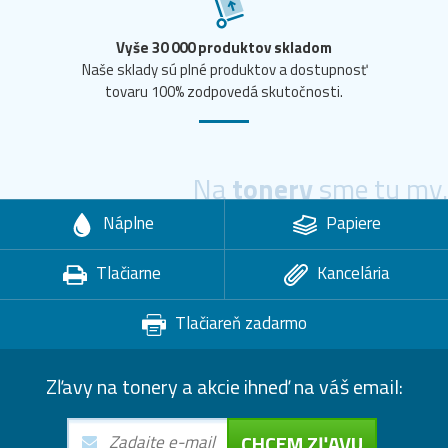
Vyše 30 000 produktov skladom
Naše sklady sú plné produktov a dostupnosť
tovaru 100% zodpovedá skutočnosti.
Na
tonery
sme tu my.
Náplne
Papiere
Tlačiarne
Kancelária
Tlačiareň zadarmo
Zľavy na tonery a akcie ihneď na váš email:
CHCEM ZĽAVU