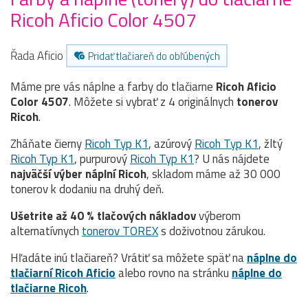
Ricoh Aficio Color 4507
Řada Aficio
Pridať tlačiareň do obľúbených
Máme pre vás náplne a farby do tlačiarne
Ricoh Aficio
Color 4507
. Môžete si vybrať z 4 originálnych
tonerov
Ricoh
.
Zháňate čierny
Ricoh Typ K1
, azúrový
Ricoh Typ K1
, žltý
Ricoh Typ K1
, purpurový
Ricoh Typ K1
? U nás nájdete
najväčší výber náplní Ricoh
, skladom máme až 30 000
tonerov k dodaniu na druhý deň.
Ušetrite až 40 % tlačových nákladov
výberom
alternatívnych
tonerov TOREX
s doživotnou zárukou.
Hľadáte inú tlačiareň? Vrátiť sa môžete späť na
náplne do
tlačiarní Ricoh Aficio
alebo rovno na stránku
náplne do
tlačiarne Ricoh
.