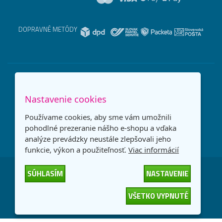
DOPRAVNÉ METÓDY
Nastavenie cookies
Používame cookies, aby sme vám umožnili
pohodlné prezeranie nášho e-shopu a vďaka
analýze prevádzky neustále zlepšovali jeho
funkcie, výkon a použiteľnosť.
Viac informácií
SÚHLASÍM
NASTAVENIE
Česká republika
Slovensko
VŠETKO VYPNUTÉ
© 2026
interNETmania SK s.r.o.
Všetky práva vyhradené
-
-