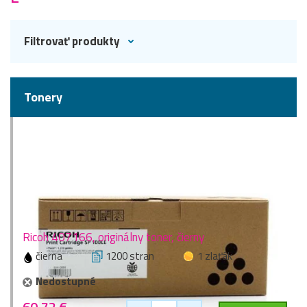
Filtrovať produkty
Tonery
Ricoh 407166, originálny toner, čierny
čierna
1200 stran
1 zlaťák
Nedostupné
60,72 €