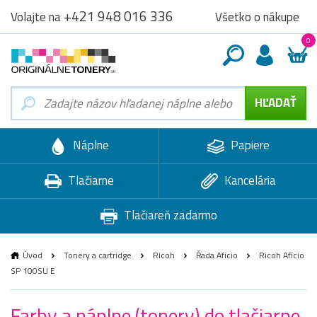
+421 948 016 336
Všetko o nákupe
Volajte na
0
Náplne
Papiere
Tlačiarne
Kancelária
Tlačiareň zadarmo
Úvod
Tonery a cartridge
Ricoh
Řada Aficio
Ricoh Aficio
SP 100SU E
Farby a náplne (tonery) do tlačiarne