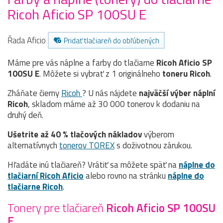
Ricoh Aficio SP 100SU E
Řada Aficio
Pridať tlačiareň do obľúbených
Máme pre vás náplne a farby do tlačiarne
Ricoh Aficio SP
100SU E
. Môžete si vybrať z 1 originálneho
toneru
Ricoh
.
Zháňate čierny
Ricoh
? U nás nájdete
najväčší výber náplní
Ricoh
, skladom máme až 30 000 tonerov k dodaniu na
druhý deň.
Ušetrite až 40 % tlačových nákladov
výberom
alternatívnych
tonerov TOREX
s doživotnou zárukou.
Hľadáte inú tlačiareň? Vrátiť sa môžete späť na
náplne do
tlačiarní Ricoh Aficio
alebo rovno na stránku
náplne do
tlačiarne Ricoh
.
Tonery pre tlačiareň
Ricoh Aficio SP 100SU
E