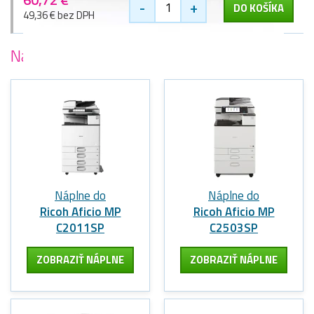
-
+
DO KOŠÍKA
49,36 € bez DPH
Najobľúbenejšie
tlačiarne Ricoh
Náplne do
Náplne do
Ricoh Aficio MP
Ricoh Aficio MP
C2011SP
C2503SP
ZOBRAZIŤ NÁPLNE
ZOBRAZIŤ NÁPLNE