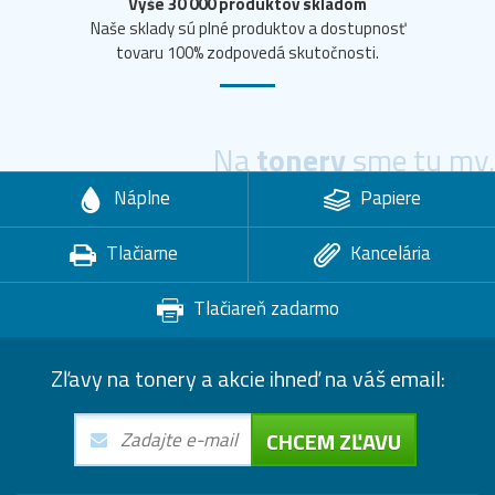
Vyše 30 000 produktov skladom
Naše sklady sú plné produktov a dostupnosť
tovaru 100% zodpovedá skutočnosti.
Na
tonery
sme tu my.
Náplne
Papiere
Tlačiarne
Kancelária
Tlačiareň zadarmo
Zľavy na tonery a akcie ihneď na váš email:
CHCEM ZĽAVU