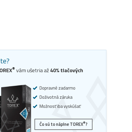
ste?
®
OREX
vám ušetria až
40
% tlačových
Dopravné zadarmo
Doživotná záruka
Možnosť iba vyskúšať
®
Čo sú to náplne TOREX
?