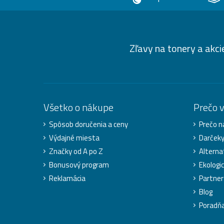
Zľavy na tonery a akci
Všetko o nákupe
Prečo 
Spôsob doručenia a ceny
Prečo n
Výdajné miesta
Darček
Značky od A po Z
Alterna
Bonusový program
Ekologic
Reklamácia
Partner
Blog
Poradň