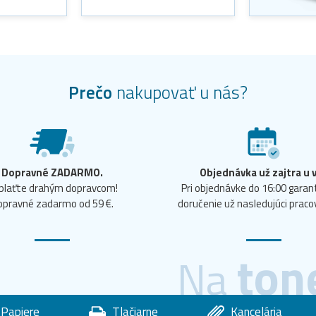
Prečo
nakupovať u nás?
Dopravné ZADARMO.
Objednávka už zajtra u 
plaťte drahým dopravcom!
Pri objednávke do 16:00 gara
opravné zadarmo od 59 €.
doručenie už nasledujúci praco
ton
Na
Papiere
Tlačiarne
Kancelária