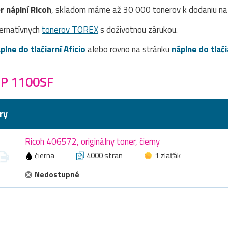
r náplní Ricoh
, skladom máme až 30 000 tonerov k dodaniu na 
ernatívnych
tonerov TOREX
s doživotnou zárukou.
plne do tlačiarní Aficio
alebo rovno na stránku
náplne do tlač
 SP 1100SF
ry
Ricoh 406572, originálny toner, čierny
čierna
4000 stran
1 zlaťák
Nedostupné