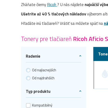
Zháňate čierny
Ricoh
? U nás nájdete
najväčší výbe
Ušetrite až 40 % tlačových nákladov
výberom alt
Hľadáte inú tlačiareň? Vrátiť sa môžete späť na
ná
Tonery pre tlačiareň
Ricoh Aficio
Tone
Radenie
Od najlacnejších
Od najdrahších
Typ produktu
Kompatibilný