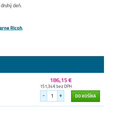
druhý deň.
iarne Ricoh
.
186,15 €
151,34 € bez DPH
-
+
DO KOŠÍKA