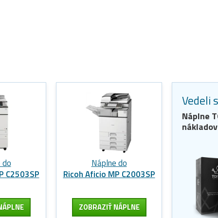
Vedeli 
Náplne
T
nákladov
 do
Náplne do
MP C2503SP
Ricoh Aficio MP C2003SP
NÁPLNE
ZOBRAZIŤ NÁPLNE