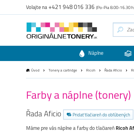
+421 948 016 336
Volajte na
(Po-Pia 8.00-16.30 h
Náplne
Úvod
Tonery a cartridge
Ricoh
Řada Aficio
Ri
Farby a náplne (tonery)
Řada Aficio
Pridať tlačiareň do obľúbených
Máme pre vás náplne a farby do tlačiareň
Ricoh A