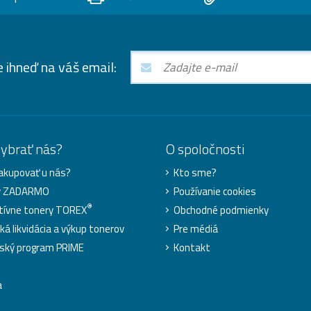
e ihneď na váš email:
vybrať nás?
O spoločnosti
akupovať u nás?
Kto sme?
y ZADARMO
Používanie cookies
®
tívne tonery TOREX
Obchodné podmienky
ká likvidácia a výkup tonerov
Pre médiá
ský program PRIME
Kontakt
a