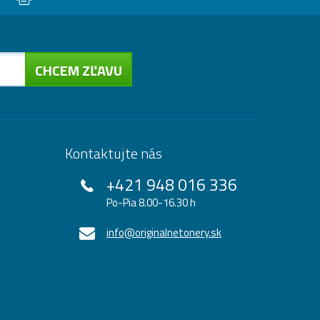
CHCEM ZĽAVU
Kontaktujte nás
+421 948 016 336
Po-Pia 8.00-16.30 h
info@originalnetonery.sk