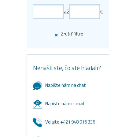
až
€
Zrušiť filtre
Nenašli ste, čo ste hľadali?
Napište nám na chat
Napíšte nám e-mail
Volajte +421 948 016 336