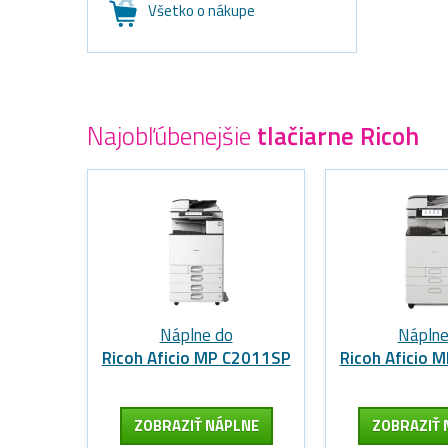
Všetko o nákupe
Najobľúbenejšie
tlačiarne Ricoh
Náplne do
Náplne
Ricoh Aficio MP C2011SP
Ricoh Aficio 
ZOBRAZIŤ NÁPLNE
ZOBRAZIŤ 