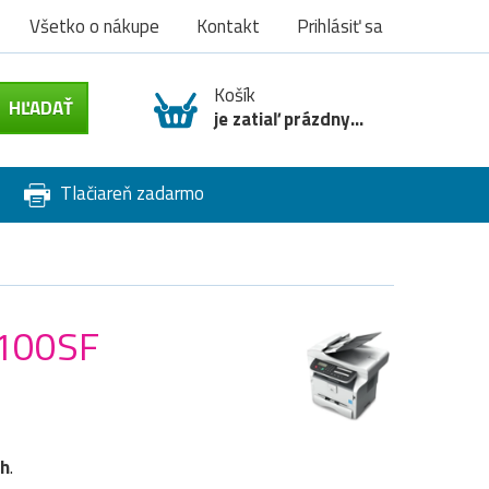
Všetko o nákupe
Kontakt
Prihlásiť sa
Košík
je zatiaľ prázdny...
Tlačiareň zadarmo
1100SF
oh
.