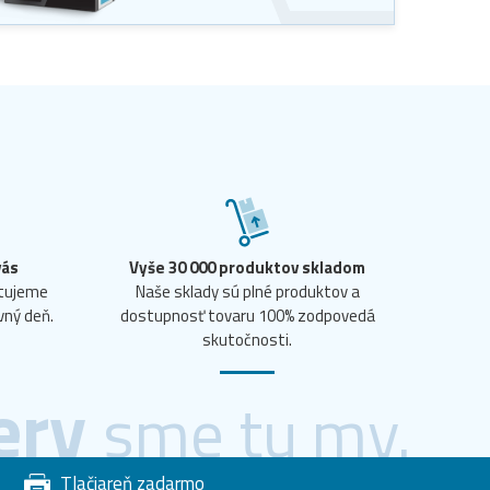
vás
Vyše 30 000 produktov skladom
ntujeme
Naše sklady sú plné produktov a
vný deň.
dostupnosť tovaru 100% zodpovedá
skutočnosti.
ery
sme tu my.
Tlačiareň zadarmo