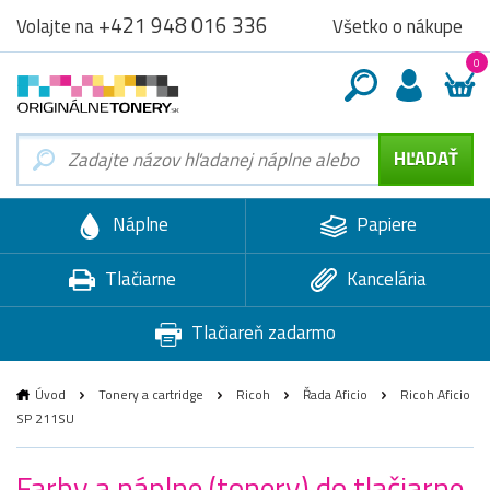
+421 948 016 336
Všetko o nákupe
Volajte na
0
Náplne
Papiere
Tlačiarne
Kancelária
Tlačiareň zadarmo
Úvod
Tonery a cartridge
Ricoh
Řada Aficio
Ricoh Aficio
SP 211SU
Farby a náplne (tonery) do tlačiarne