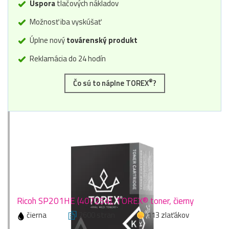
Úspora
tlačových nákladov
Možnosť iba vyskúšať
Úplne nový
továrenský produkt
Reklamácia do 24 hodín
®
Čo sú to náplne TOREX
?
Ricoh SP201HE (407254), TOREX® toner, čierny
čierna
2600 stran
113 zlaťákov