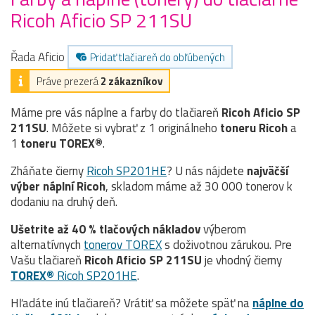
Ricoh Aficio SP 211SU
Řada Aficio
Pridať tlačiareň do obľúbených
Práve prezerá
2 zákazníkov
Máme pre vás náplne a farby do tlačiareň
Ricoh Aficio SP
211SU
. Môžete si vybrať z 1 originálneho
toneru
Ricoh
a
1
toneru TOREX®
.
Zháňate čierny
Ricoh SP201HE
? U nás nájdete
najväčší
výber náplní Ricoh
, skladom máme až 30 000 tonerov k
dodaniu na druhý deň.
Ušetrite až 40 % tlačových nákladov
výberom
alternatívnych
tonerov TOREX
s doživotnou zárukou. Pre
Vašu tlačiareň
Ricoh Aficio SP 211SU
je vhodný čierny
TOREX®
Ricoh SP201HE
.
Hľadáte inú tlačiareň? Vrátiť sa môžete späť na
náplne do