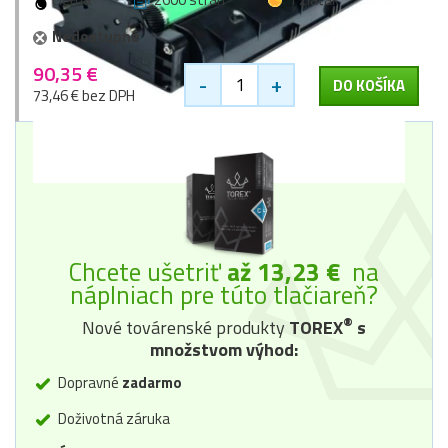
Nedostupné
90,35 €
-
+
DO KOŠÍKA
73,46 € bez DPH
Chcete ušetriť
až 13,23 €
na
náplniach pre túto tlačiareň?
®
Nové továrenské produkty
TOREX
s
množstvom výhod:
Dopravné
zadarmo
Doživotná záruka