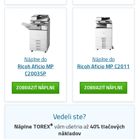
Náplne do
Náplne do
Ricoh Aficio MP
Ricoh Aficio MP C2011
C2003SP
ZOBRAZIŤ NÁPLNE
ZOBRAZIŤ NÁPLNE
Vedeli ste?
®
Náplne
TOREX
vám ušetria až
40
% tlačových
nákladov