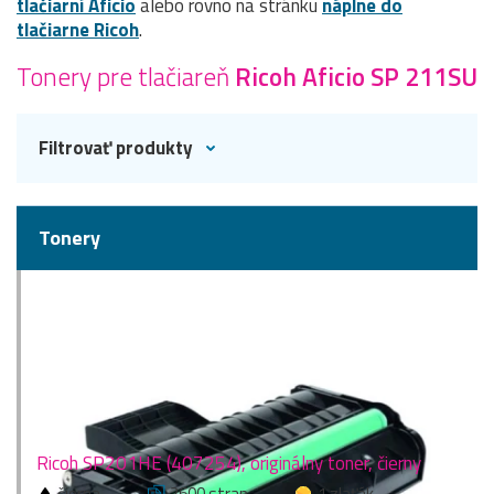
tlačiarní Aficio
alebo rovno na stránku
náplne do
tlačiarne Ricoh
.
Tonery pre tlačiareň
Ricoh Aficio SP 211SU
Filtrovať produkty
Tonery
Ricoh SP201HE (407254), originálny toner, čierny
čierna
2600 stran
1 zlaťák