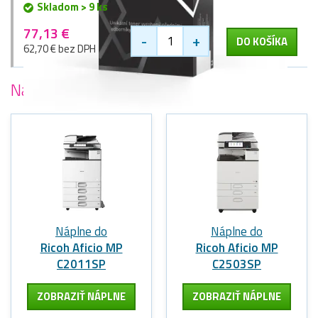
Skladom > 9 ks
77,13 €
-
+
DO KOŠÍKA
62,70 € bez DPH
Najobľúbenejšie
tlačiarne Ricoh
Náplne do
Náplne do
Ricoh Aficio MP
Ricoh Aficio MP
C2011SP
C2503SP
ZOBRAZIŤ NÁPLNE
ZOBRAZIŤ NÁPLNE