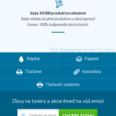
Vyše 30 000 produktov skladom
Naše sklady sú plné produktov a dostupnosť
tovaru 100% zodpovedá skutočnosti.
Na
tonery
sme tu my.
Náplne
Papiere
Tlačiarne
Kancelária
Tlačiareň zadarmo
Zľavy na tonery a akcie ihneď na váš email:
CHCEM ZĽAVU