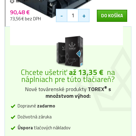
Nedostupné
90,48 €
-
+
DO KOŠÍKA
73,56 € bez DPH
Chcete ušetriť
až 13,35 €
na
náplniach pre túto tlačiareň?
®
Nové továrenské produkty
TOREX
s
množstvom výhod:
Dopravné
zadarmo
Doživotná záruka
Úspora
tlačových nákladov