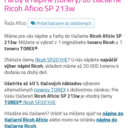
Ricoh Aficio SP 213w
Řada Aficio
Pridať tlačiareň do obľúbených
Máme pre vás náplne a farby do tlačiarne
Ricoh Aficio SP
213w
. Môžete si vybrať z 1 originálneho
toneru
Ricoh
a 1
toneru TOREX®
.
Zháňate čierny
Ricoh SP201HE
? U nás nájdete
najväčší
výber náplní Ricoh
, skladom máme až 30 000 tonerov k
dodaniu na druhý deň.
Ušetrite až 40 % tlačových nákladov
výberom
alternatívnych
tonerov TOREX
s doživotnou zárukou. Pre
Vašu tlačiareň
Ricoh Aficio SP 213w
je vhodný čierny
TOREX®
Ricoh SP201HE
.
Hľadáte inú tlačiareň? Vrátiť sa môžete späť na
náplne do
tlačiarní Ricoh Aficio
alebo rovno na stránku
náplne do
tlačiarne Ricoh
.