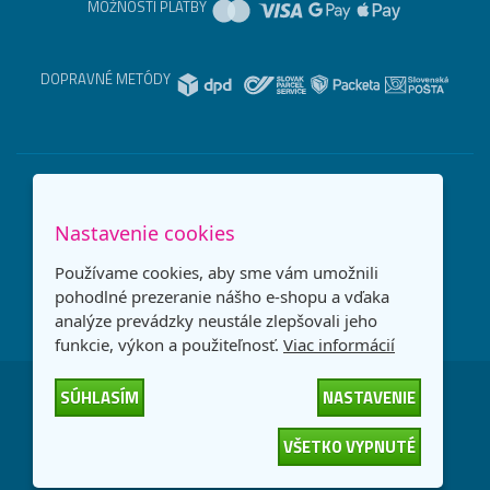
MOŽNOSTI PLATBY
DOPRAVNÉ METÓDY
Nastavenie cookies
Používame cookies, aby sme vám umožnili
pohodlné prezeranie nášho e-shopu a vďaka
analýze prevádzky neustále zlepšovali jeho
funkcie, výkon a použiteľnosť.
Viac informácií
SÚHLASÍM
NASTAVENIE
Česká republika
Slovensko
VŠETKO VYPNUTÉ
© 2026
interNETmania SK s.r.o.
Všetky práva vyhradené
-
-