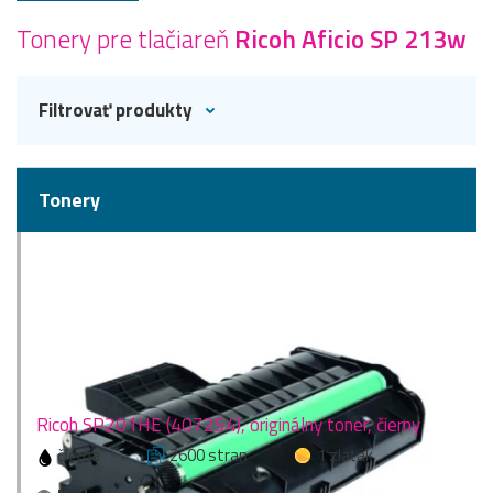
Tonery pre tlačiareň
Ricoh Aficio SP 213w
Filtrovať produkty
Tonery
Ricoh SP201HE (407254), originálny toner, čierny
čierna
2600 stran
1 zlaťák