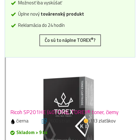
Možnosť iba vyskúšať
Úplne nový
továrenský produkt
Reklamácia do 24 hodín
®
Čo sú to náplne TOREX
?
Ricoh SP201HE (407254), TOREX® toner, čierny
čierna
2600 stran
113 zlaťákov
Skladom > 9 ks