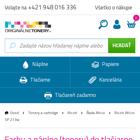
+421 948 016 336
Všetko o nákupe
Volajte na
0
Náplne
Papiere
Tlačiarne
Kancelária
Tlačiareň zadarmo
Úvod
Tonery a cartridge
Ricoh
Řada Aficio
Ricoh Aficio
SP 213w
Farby a náplne (tonery) do tlačiarne