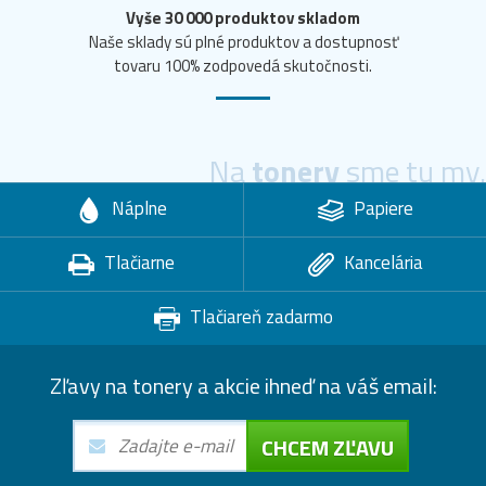
Vyše 30 000 produktov skladom
Naše sklady sú plné produktov a dostupnosť
tovaru 100% zodpovedá skutočnosti.
Na
tonery
sme tu my.
Náplne
Papiere
Tlačiarne
Kancelária
Tlačiareň zadarmo
Zľavy na tonery a akcie ihneď na váš email:
CHCEM ZĽAVU