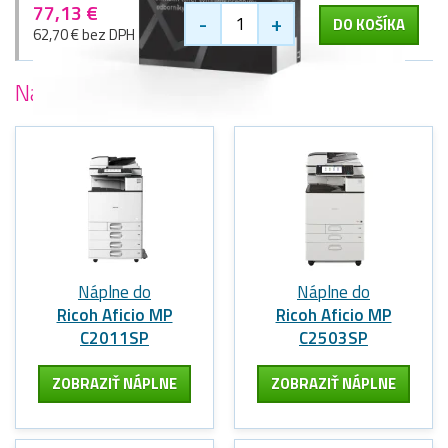
77,13 €
-
+
DO KOŠÍKA
62,70 € bez DPH
Najobľúbenejšie
tlačiarne Ricoh
Náplne do
Náplne do
Ricoh Aficio MP
Ricoh Aficio MP
C2011SP
C2503SP
ZOBRAZIŤ NÁPLNE
ZOBRAZIŤ NÁPLNE