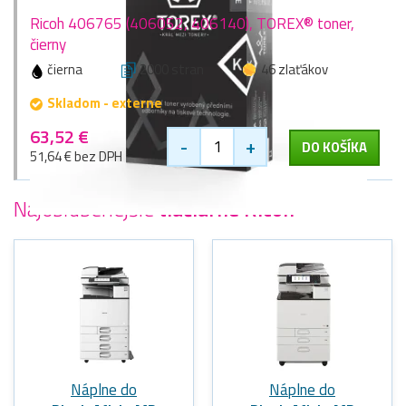
Ricoh 406765 (406052, 406140), TOREX® toner,
čierny
čierna
2000 stran
46 zlaťákov
Skladom - externe
63,52 €
-
+
DO KOŠÍKA
51,64 € bez DPH
Najobľúbenejšie
tlačiarne Ricoh
Náplne do
Náplne do