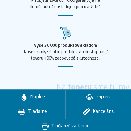
Pri objednávke do 16:00 garantujeme
doručenie už nasledujúci pracovný deň.
Vyše 30 000 produktov skladom
Naše sklady sú plné produktov a dostupnosť
tovaru 100% zodpovedá skutočnosti.
Na
tonery
sme tu my.
Náplne
Papiere
Tlačiarne
Kancelária
Tlačiareň zadarmo