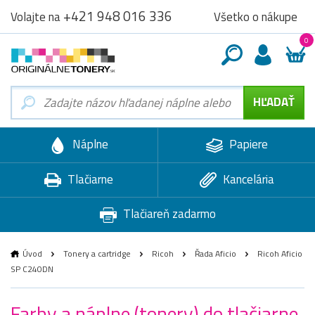
+421 948 016 336
Všetko o nákupe
Volajte na
0
Náplne
Papiere
Tlačiarne
Kancelária
Tlačiareň zadarmo
Úvod
Tonery a cartridge
Ricoh
Řada Aficio
Ricoh Aficio
SP C240DN
Farby a náplne (tonery) do tlačiarne