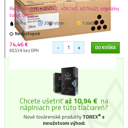
Ricoh 406765 (406052, 406140, 407642), originálny
toner, čierny
čierna
2000 stran
1 zlaťák
Nedostupné
74,46 €
-
+
DO KOŠÍKA
60,53 € bez DPH
Chcete ušetriť
až 10,94 €
na
náplniach pre túto tlačiareň?
®
Nové továrenské produkty
TOREX
s
množstvom výhod: