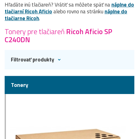
Hľadáte inú tlačiareň? Vrátiť sa môžete späť na
náplne do
tlačiarní Ricoh Aficio
alebo rovno na stránku
náplne do
tlačiarne Ricoh
.
Tonery pre tlačiareň
Ricoh Aficio SP
C240DN
Filtrovať produkty
Tonery