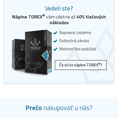
Vedeli ste?
®
Náplne
TOREX
vám ušetria až
40
% tlačových
nákladov
Dopravné zadarmo
Doživotná záruka
Možnosť iba vyskúšať
®
Čo sú to náplne TOREX
?
Prečo
nakupovať u nás?