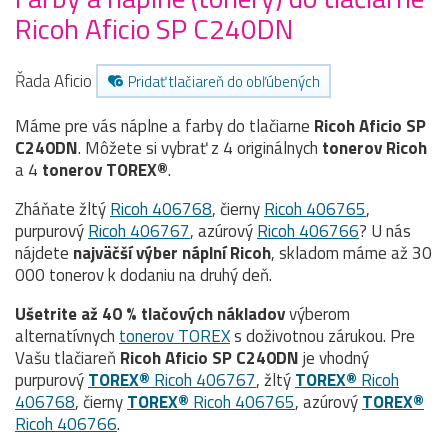
Ricoh Aficio SP C240DN
Řada Aficio
Pridať tlačiareň do obľúbených
Máme pre vás náplne a farby do tlačiarne
Ricoh Aficio SP
C240DN
. Môžete si vybrať z 4 originálnych
tonerov
Ricoh
a 4
tonerov TOREX®
.
Zháňate žltý
Ricoh 406768
, čierny
Ricoh 406765
,
purpurový
Ricoh 406767
, azúrový
Ricoh 406766
? U nás
nájdete
najväčší výber náplní Ricoh
, skladom máme až 30
000 tonerov k dodaniu na druhý deň.
Ušetrite až 40 % tlačových nákladov
výberom
alternatívnych
tonerov TOREX
s doživotnou zárukou. Pre
Vašu tlačiareň
Ricoh Aficio SP C240DN
je vhodný
purpurový
TOREX®
Ricoh 406767
, žltý
TOREX®
Ricoh
406768
, čierny
TOREX®
Ricoh 406765
, azúrový
TOREX®
Ricoh 406766
.