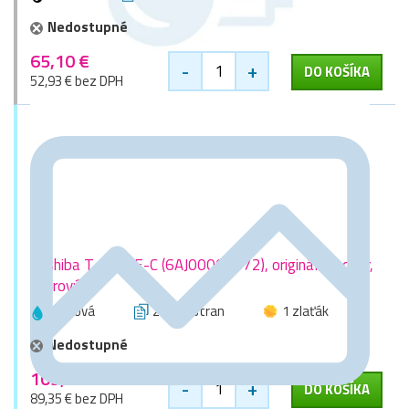
Nedostupné
65,10 €
-
+
DO KOŠÍKA
52,93 € bez DPH
Toshiba T-FC25E-C (6AJ00000072), originálny toner,
azúrový
azúrová
26800 stran
1 zlaťák
Nedostupné
109,90 €
-
+
DO KOŠÍKA
89,35 € bez DPH