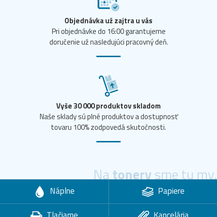
Objednávka už zajtra u vás
Pri objednávke do 16:00 garantujeme
doručenie už nasledujúci pracovný deň.
Vyše 30 000 produktov skladom
Naše sklady sú plné produktov a dostupnosť
tovaru 100% zodpovedá skutočnosti.
Na
tonery
sme tu my.
Náplne
Papiere
Tlačiarne
Kancelária