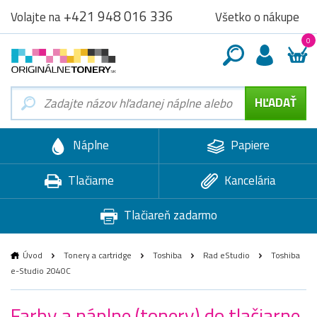
+421 948 016 336
Všetko o nákupe
Volajte na
0
Náplne
Papiere
Tlačiarne
Kancelária
Tlačiareň zadarmo
Úvod
Tonery a cartridge
Toshiba
Rad eStudio
Toshiba
e-Studio 2040C
Farby a náplne (tonery) do tlačiarne