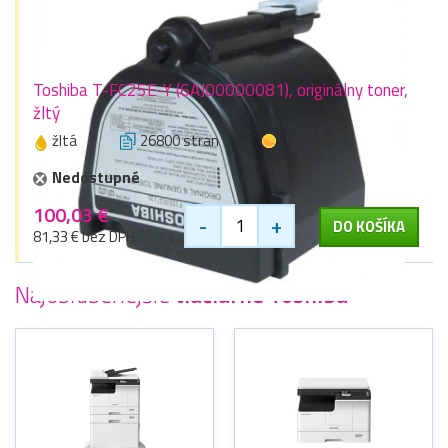
Toshiba T-FC25E-Y (6AJ00000081), originálny toner,
žltý
žltá
26800 stran
1 zlaťák
Nedostupné
100,03 €
-
+
DO KOŠÍKA
81,33 € bez DPH
Najobľúbenejšie
tlačiarne Toshiba