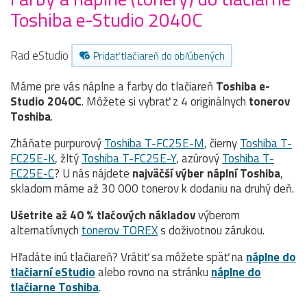
Toshiba e-Studio 2040C
Rad eStudio
Pridať tlačiareň do obľúbených
Máme pre vás náplne a farby do tlačiareň
Toshiba e-
Studio 2040C
. Môžete si vybrať z 4 originálnych
tonerov
Toshiba
.
Zháňate purpurový
Toshiba T-FC25E-M
, čierny
Toshiba T-
FC25E-K
, žltý
Toshiba T-FC25E-Y
, azúrový
Toshiba T-
FC25E-C
? U nás nájdete
najväčší výber náplní Toshiba
,
skladom máme až 30 000 tonerov k dodaniu na druhý deň.
Ušetrite až 40 % tlačových nákladov
výberom
alternatívnych
tonerov TOREX
s doživotnou zárukou.
Hľadáte inú tlačiareň? Vrátiť sa môžete späť na
náplne do
tlačiarní eStudio
alebo rovno na stránku
náplne do
tlačiarne Toshiba
.