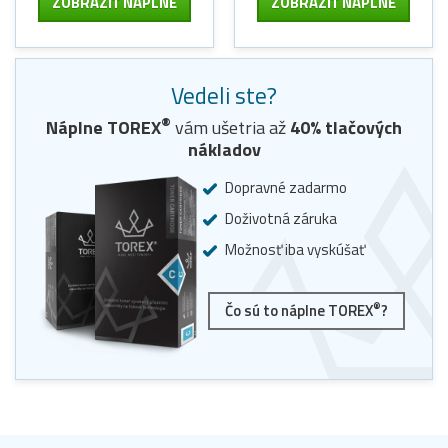
ZOBRAZIŤ NÁPLNE
ZOBRAZIŤ NÁPLNE
Vedeli ste?
®
Náplne
TOREX
vám ušetria až
40
% tlačových
nákladov
Dopravné zadarmo
Doživotná záruka
Možnosť iba vyskúšať
®
Čo sú to náplne TOREX
?