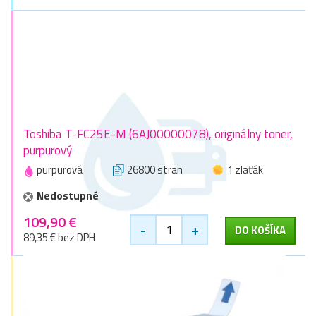
Toshiba T-FC25E-M (6AJ00000078), originálny toner,
purpurový
purpurová
26800 stran
1 zlaťák
Nedostupné
109,90 €
-
+
DO KOŠÍKA
89,35 € bez DPH