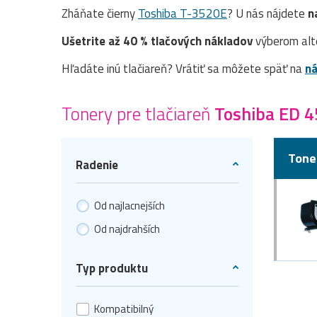
Zháňate čierny
Toshiba T-3520E
? U nás nájdete
n
Ušetrite až 40 % tlačových nákladov
výberom alt
Hľadáte inú tlačiareň? Vrátiť sa môžete späť na
ná
Tonery pre tlačiareň
Toshiba ED 
Tone
Radenie
Od najlacnejších
Od najdrahších
Typ produktu
Kompatibilný