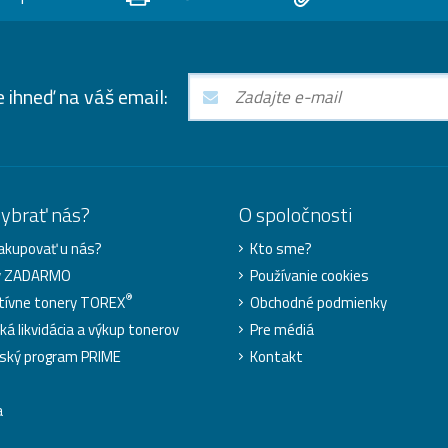
e ihneď na váš email:
vybrať nás?
O spoločnosti
akupovať u nás?
Kto sme?
y ZADARMO
Používanie cookies
®
tívne tonery TOREX
Obchodné podmienky
ká likvidácia a výkup tonerov
Pre médiá
ský program PRIME
Kontakt
a