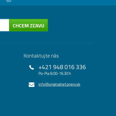
CHCEM ZĽAVU
Kontaktujte nás
+421 948 016 336
Po-Pia 8.00-16.30 h
info@originalnetonery.sk