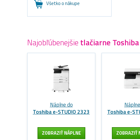
Všetko o nákupe
Najobľúbenejšie
tlačiarne Toshiba
Náplne do
Náplne
Toshiba e-STUDIO 2323
Toshiba e-ST
ZOBRAZIŤ NÁPLNE
ZOBRAZIŤ 