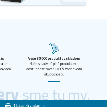
vás
Vyše 30 000 produktov skladom
ntujeme
Naše sklady sú plné produktov a
vný deň.
dostupnosť tovaru 100% zodpovedá
skutočnosti.
ery
sme tu my.
Tlačiareň zadarmo