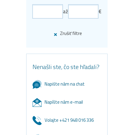
až
€
Zrušiť filtre
Nenašli ste, čo ste hľadali?
Napište nám na chat
Napíšte nám e-mail
Volajte +421 948 016 336