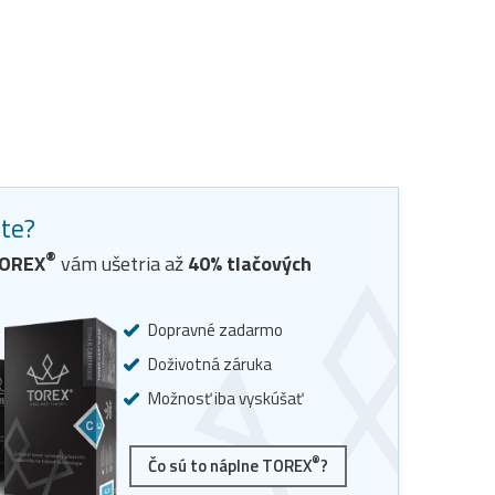
ste?
®
OREX
vám ušetria až
40
% tlačových
Dopravné zadarmo
Doživotná záruka
Možnosť iba vyskúšať
®
Čo sú to náplne TOREX
?