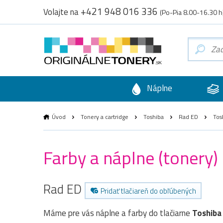
+421 948 016 336
Volajte na
(Po-Pia 8.00-16.30 h
Náplne
Úvod
Tonery a cartridge
Toshiba
Rad ED
Tos
Farby a náplne (tonery)
Rad ED
Pridať tlačiareň do obľúbených
Máme pre vás náplne a farby do tlačiarne
Toshiba