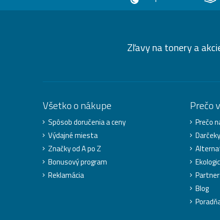
Zľavy na tonery a akci
Všetko o nákupe
Prečo 
Spôsob doručenia a ceny
Prečo n
Výdajné miesta
Darček
Značky od A po Z
Alterna
Bonusový program
Ekologic
Reklamácia
Partner
Blog
Poradň