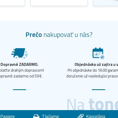
Prečo
nakupovať u nás?
Dopravné ZADARMO.
Objednávka už zajtra u 
plaťte drahým dopravcom!
Pri objednávke do 16:00 gara
opravné zadarmo od 59 €.
doručenie už nasledujúci praco
ton
Na
Papiere
Tlačiarne
Kancelária