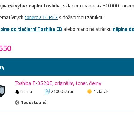
ajväčší výber náplní Toshiba
, skladom máme až 30 000 tonerov
ernatívnych
tonerov TOREX
s doživotnou zárukou.
plne do tlačiarní Toshiba ED
alebo rovno na stránku
náplne do
4550
ry
Toshiba T-3520E, originálny toner, čierny
čierna
21000 stran
1 zlaťák
Nedostupné