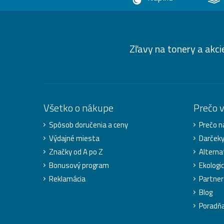
Zľavy na tonery a akci
Všetko o nákupe
Prečo 
Spôsob doručenia a ceny
Prečo n
Výdajné miesta
Darček
Značky od A po Z
Alterna
Bonusový program
Ekologic
Reklamácia
Partner
Blog
Poradň