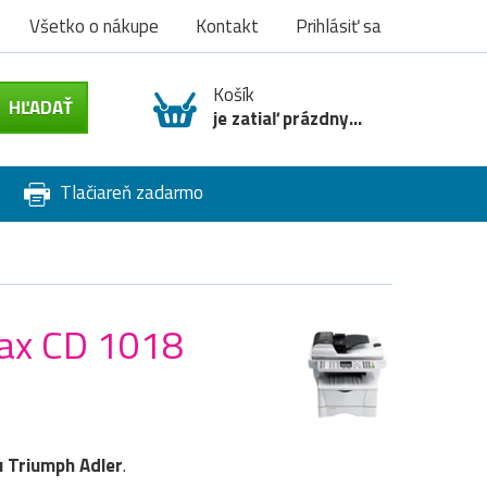
Všetko o nákupe
Kontakt
Prihlásiť sa
Košík
je zatiaľ prázdny...
Tlačiareň zadarmo
tax CD 1018
u
Triumph Adler
.