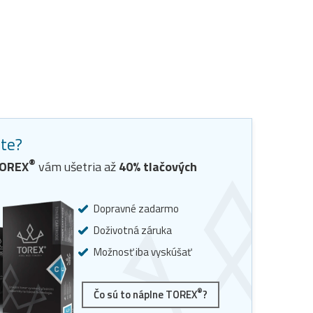
ste?
®
OREX
vám ušetria až
40
% tlačových
Dopravné zadarmo
Doživotná záruka
Možnosť iba vyskúšať
®
Čo sú to náplne TOREX
?