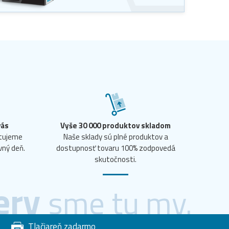
vás
Vyše 30 000 produktov skladom
ntujeme
Naše sklady sú plné produktov a
vný deň.
dostupnosť tovaru 100% zodpovedá
skutočnosti.
ery
sme tu my.
Tlačiareň zadarmo