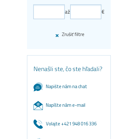
až
€
Zrušiť filtre
Nenašli ste, čo ste hľadali?
Napište nám na chat
Napíšte nám e-mail
Volajte +421 948 016 336