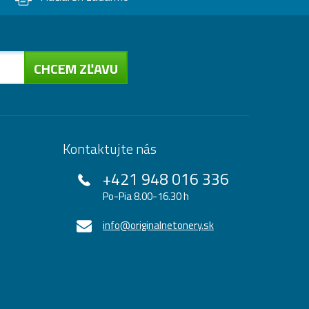
CHCEM ZĽAVU
Kontaktujte nás
+421 948 016 336
Po-Pia 8.00-16.30 h
info@originalnetonery.sk