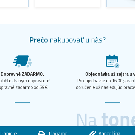
Prečo
nakupovať u nás?
Dopravné ZADARMO.
Objednávka už zajtra u 
plaťte drahým dopravcom!
Pri objednávke do 16:00 gara
opravné zadarmo od 59 €.
doručenie už nasledujúci praco
ton
Na
Papiere
Tlačiarne
Kancelária