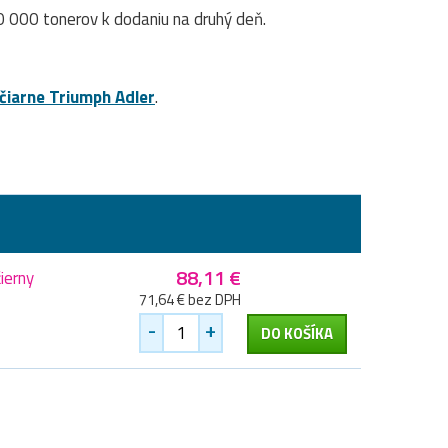
 000 tonerov k dodaniu na druhý deň.
ačiarne Triumph Adler
.
88,11 €
ierny
71,64 € bez DPH
-
+
DO KOŠÍKA