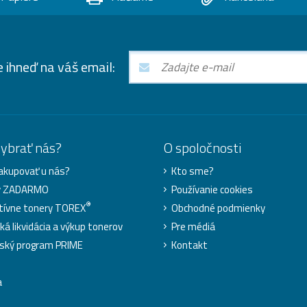
e ihneď na váš email:
vybrať nás?
O spoločnosti
akupovať u nás?
Kto sme?
y ZADARMO
Používanie cookies
®
tívne tonery TOREX
Obchodné podmienky
ká likvidácia a výkup tonerov
Pre médiá
ský program PRIME
Kontakt
a