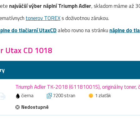
dete
najväčší výber náplní Triumph Adler
, skladom máme až 30
ernatívnych
tonerov TOREX
s doživotnou zárukou.
plne do tlačiarní UtaxCD
alebo rovno na stránku
náplne do tl
r Utax CD 1018
ry
Triumph Adler TK-2018 (611810015), originálny toner, č
čierna
7200 stran
1 zlaťák
Nedostupné