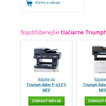
Všetko o nákupe
Najobľúbenejšie
tlačiarne Triump
Náplne do
Náplne
Triumph Adler P-4531i
Triumph Adle
MFP
MF
ZOBRAZIŤ NÁPLNE
ZOBRAZIŤ 