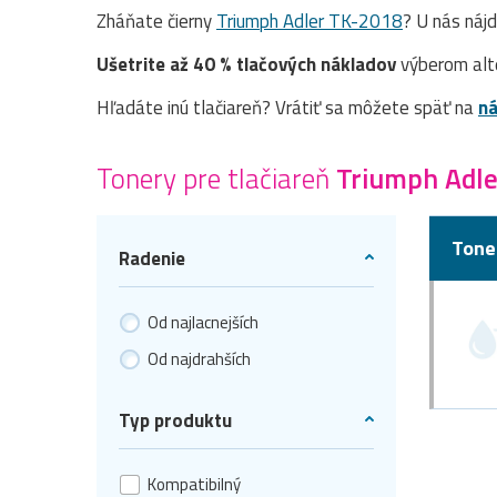
Zháňate čierny
Triumph Adler TK-2018
? U nás náj
Ušetrite až 40 % tlačových nákladov
výberom alt
Hľadáte inú tlačiareň? Vrátiť sa môžete späť na
ná
Tonery pre tlačiareň
Triumph Adle
Tone
Radenie
Od najlacnejších
Od najdrahších
Typ produktu
Kompatibilný