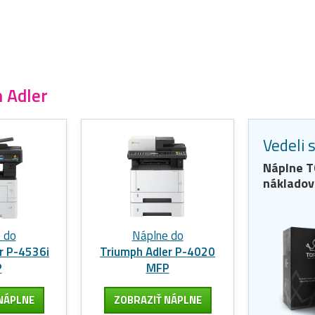
h Adler
Vedeli 
Náplne
T
nákladov
 do
Náplne do
r P-4536i
Triumph Adler P-4020
P
MFP
NÁPLNE
ZOBRAZIŤ NÁPLNE