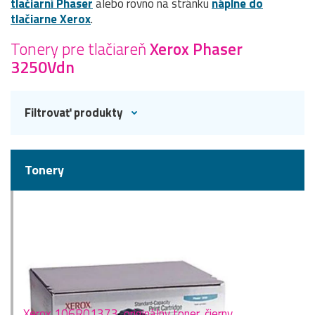
tlačiarní Phaser
alebo rovno na stránku
náplne do
tlačiarne Xerox
.
Tonery pre tlačiareň
Xerox Phaser
3250Vdn
Filtrovať produkty
Tonery
Xerox 106R01373, originálny toner, čierny