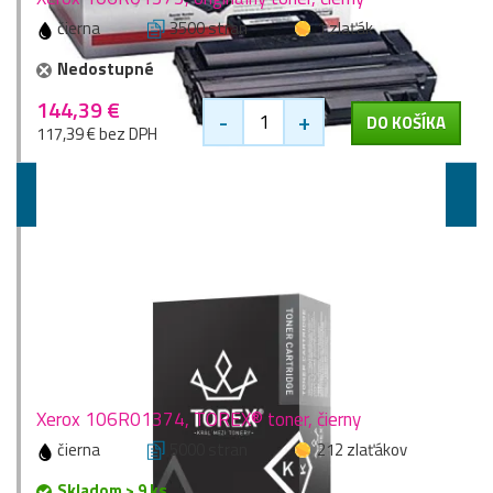
čierna
3500 stran
1 zlaťák
Nedostupné
144,39 €
-
+
DO KOŠÍKA
117,39 € bez DPH
Vyššie kapacity
Xerox 106R01374, TOREX® toner, čierny
čierna
5000 stran
212 zlaťákov
Skladom > 9 ks