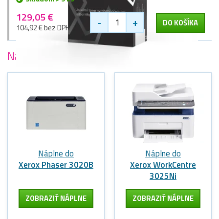
129,05 €
-
+
DO KOŠÍKA
104,92 € bez DPH
Najobľúbenejšie
tlačiarne Xerox
Náplne do
Náplne do
Xerox Phaser 3020B
Xerox WorkCentre
3025Ni
ZOBRAZIŤ NÁPLNE
ZOBRAZIŤ NÁPLNE