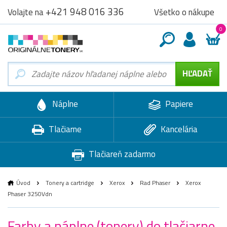
+421 948 016 336
Všetko o nákupe
Volajte na
0
Náplne
Papiere
Tlačiarne
Kancelária
Tlačiareň zadarmo
Úvod
Tonery a cartridge
Xerox
Rad Phaser
Xerox
Phaser 3250Vdn
Farby a náplne (tonery) do tlačiarne