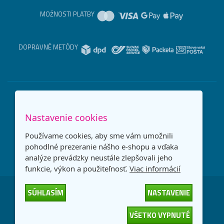
MOŽNOSTI PLATBY
DOPRAVNÉ METÓDY
Nastavenie cookies
Používame cookies, aby sme vám umožnili
pohodlné prezeranie nášho e-shopu a vďaka
analýze prevádzky neustále zlepšovali jeho
funkcie, výkon a použiteľnosť.
Viac informácií
SÚHLASÍM
NASTAVENIE
Česká republika
Slovensko
VŠETKO VYPNUTÉ
© 2026
interNETmania SK s.r.o.
Všetky práva vyhradené