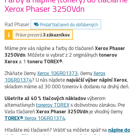
Xerox Phaser 3250Vdn
Rad Phaser
Pridať tlačiareň do obľúbených
Práve prezerá
3 zákazníkov
Máme pre vás náplne a farby do tlačiareň
Xerox Phaser
3250Vdn
. Môžete si vybrať z 2 originálnych
tonerov
Xerox
a 1
toneru TOREX®
.
Zháňate čierny
Xerox 106R01373
, čierny
Xerox
106R01374
? U nás nájdete
najväčší výber náplní Xerox
,
skladom máme až 30 000 tonerov k dodaniu na druhý deň.
Ušetrite až 40 % tlačových nákladov
výberom
alternatívnych
tonerov TOREX
s doživotnou zárukou. Pre
Vašu tlačiareň
Xerox Phaser 3250Vdn
je vhodný čierny
TOREX®
Xerox 106R01374
.
Hľadáte inú tlačiareň? Vrátiť sa môžete späť na
náplne do