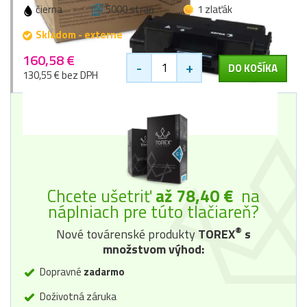
čierna
5000 stran
1 zlaťák
Skladom - externe
160,58 €
-
+
DO KOŠÍKA
130,55 € bez DPH
Chcete ušetriť
až 78,40 €
na
náplniach pre túto tlačiareň?
®
Nové továrenské produkty
TOREX
s
množstvom výhod:
Dopravné
zadarmo
Doživotná záruka