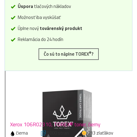
Úspora
tlačových nákladov
Možnosť iba vyskúšať
Úplne nový
továrenský produkt
Reklamácia do 24 hodín
®
Čo sú to náplne TOREX
?
Xerox 106R02310, TOREX® toner, čierny
čierna
5000 stran
213 zlaťákov