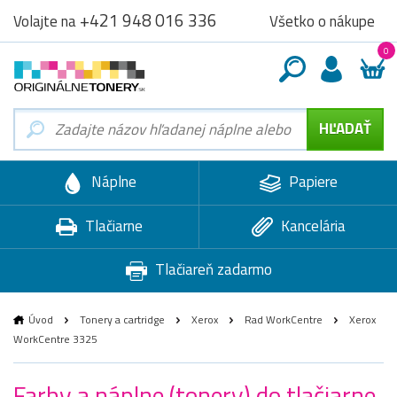
+421 948 016 336
Všetko o nákupe
Volajte na
0
Náplne
Papiere
Tlačiarne
Kancelária
Tlačiareň zadarmo
Úvod
Tonery a cartridge
Xerox
Rad WorkCentre
Xerox
WorkCentre 3325
Farby a náplne (tonery) do tlačiarne