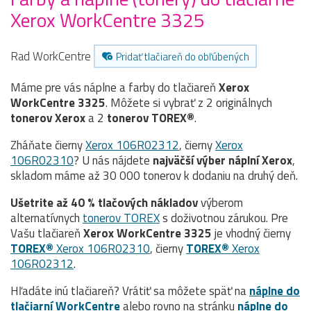
Xerox WorkCentre 3325
Rad WorkCentre
Pridať tlačiareň do obľúbených
Máme pre vás náplne a farby do tlačiareň
Xerox
WorkCentre 3325
. Môžete si vybrať z 2 originálnych
tonerov
Xerox
a 2
tonerov TOREX®
.
Zháňate čierny
Xerox 106R02312
, čierny
Xerox
106R02310
? U nás nájdete
najväčší výber náplní Xerox
,
skladom máme až 30 000 tonerov k dodaniu na druhý deň.
Ušetrite až 40 % tlačových nákladov
výberom
alternatívnych
tonerov TOREX
s doživotnou zárukou. Pre
Vašu tlačiareň
Xerox WorkCentre 3325
je vhodný čierny
TOREX®
Xerox 106R02310
, čierny
TOREX®
Xerox
106R02312
.
Hľadáte inú tlačiareň? Vrátiť sa môžete späť na
náplne do
tlačiarní WorkCentre
alebo rovno na stránku
náplne do