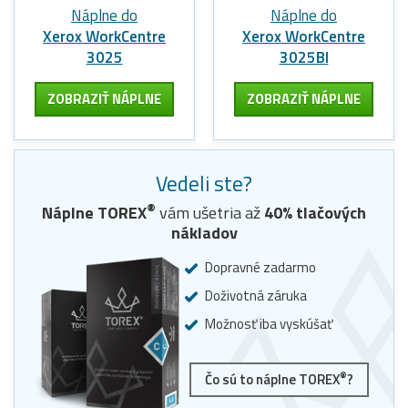
Náplne do
Náplne do
Xerox WorkCentre
Xerox WorkCentre
3025
3025BI
ZOBRAZIŤ NÁPLNE
ZOBRAZIŤ NÁPLNE
Vedeli ste?
®
Náplne
TOREX
vám ušetria až
40
% tlačových
nákladov
Dopravné zadarmo
Doživotná záruka
Možnosť iba vyskúšať
®
Čo sú to náplne TOREX
?