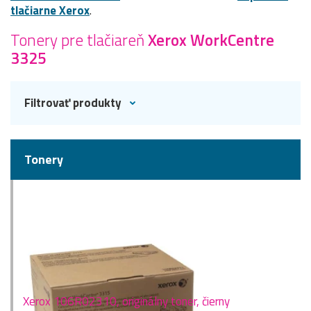
tlačiarne Xerox
.
Tonery pre tlačiareň
Xerox WorkCentre
3325
Filtrovať produkty
Tonery
Xerox 106R02310, originálny toner, čierny