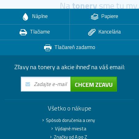
Na
tonery
sme tu my.
Náplne
Papiere
Tlačiarne
Kancelária
Tlačiareň zadarmo
Zľavy na tonery a akcie ihneď na váš email:
CHCEM ZĽAVU
Všetko o nákupe
Spôsob doručenia a ceny
Výdajné miesta
Značky od A po Z