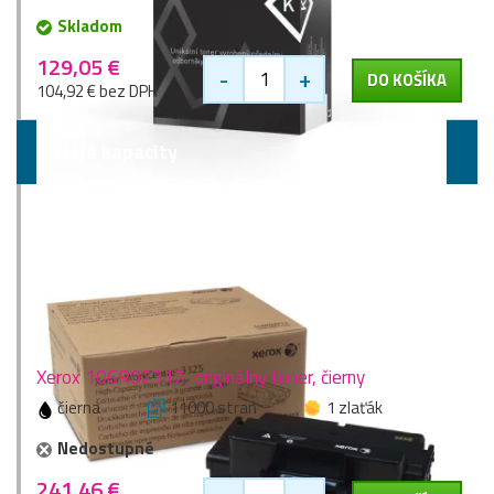
Skladom
129,05 €
-
+
DO KOŠÍKA
104,92 € bez DPH
Vyššie kapacity
Xerox 106R02312, originálny toner, čierny
čierna
11000 stran
1 zlaťák
Nedostupné
241,46 €