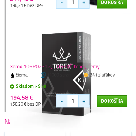
-
+
DO KOŠÍKA
196,31 € bez DPH
Xerox 106R02312, TOREX® toner, čierny
čierna
11000 stran
341 zlaťákov
Skladom > 9 ks
194,58 €
-
+
DO KOŠÍKA
158,20 € bez DPH
Najobľúbenejšie
tlačiarne Xerox