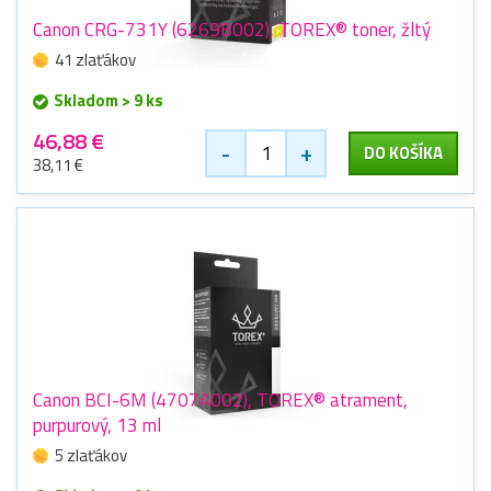
Canon CRG-731Y (6269B002), TOREX® toner, žltý
41 zlaťákov
Skladom > 9 ks
46,88 €
-
+
DO KOŠÍKA
38,11 €
Canon BCI-6M (4707A002), TOREX® atrament,
purpurový, 13 ml
5 zlaťákov