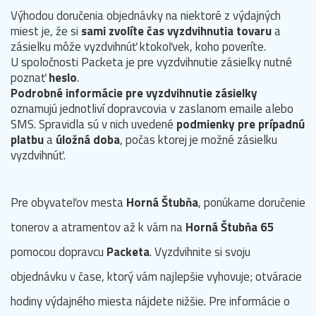
Výhodou doručenia objednávky na niektoré z výdajných
miest je, že si
sami zvolíte čas vyzdvihnutia tovaru
a
zásielku môže vyzdvihnúť ktokoľvek, koho poveríte.
U spoločnosti Packeta je pre vyzdvihnutie zásielky nutné
poznať
heslo
.
Podrobné informácie pre vyzdvihnutie zásielky
oznamujú jednotliví dopravcovia v zaslanom emaile alebo
SMS. Spravidla sú v nich uvedené
podmienky pre prípadnú
platbu
a
úložná doba
, počas ktorej je možné zásielku
vyzdvihnúť.
Pre obyvateľov mesta
Horná Štubňa
, ponúkame doručenie
tonerov a atramentov až k vám na
Horná Štubňa 65
pomocou dopravcu
Packeta
. Vyzdvihnite si svoju
objednávku v čase, ktorý vám najlepšie vyhovuje; otváracie
hodiny výdajného miesta nájdete nižšie. Pre informácie o