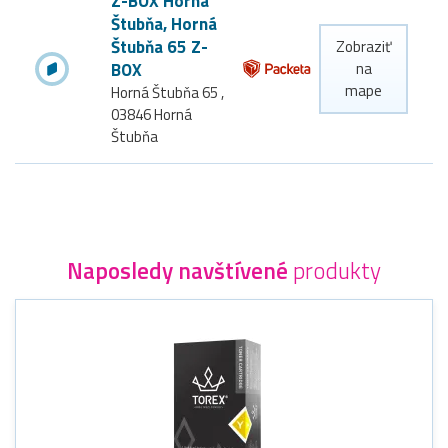
Z-BOX Horná
Štubňa, Horná
Štubňa 65 Z-
Zobraziť
BOX
na
mape
Horná Štubňa 65 ,
03846 Horná
Štubňa
Naposledy navštívené
produkty