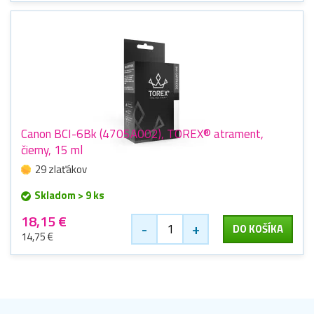
Canon BCI-6Bk (4705A002), TOREX® atrament,
čierny, 15 ml
29 zlaťákov
Skladom > 9 ks
18,15 €
-
+
DO KOŠÍKA
14,75 €