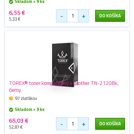
Skladom > 9 ks
6,55 €
-
+
DO KOŠÍKA
5,33 €
TOREX® toner kompatibilný s Brother TN-2120Bk,
čierny
97 zlaťákov
Skladom > 9 ks
65,03 €
-
+
DO KOŠÍKA
52,87 €