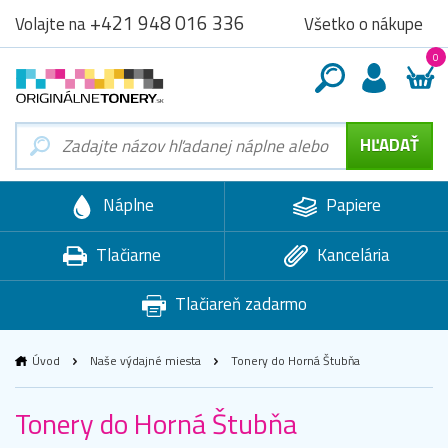
+421 948 016 336
Všetko o nákupe
Volajte na
0
Náplne
Papiere
Tlačiarne
Kancelária
Tlačiareň zadarmo
Úvod
Naše výdajné miesta
Tonery do Horná Štubňa
Tonery do Horná Štubňa