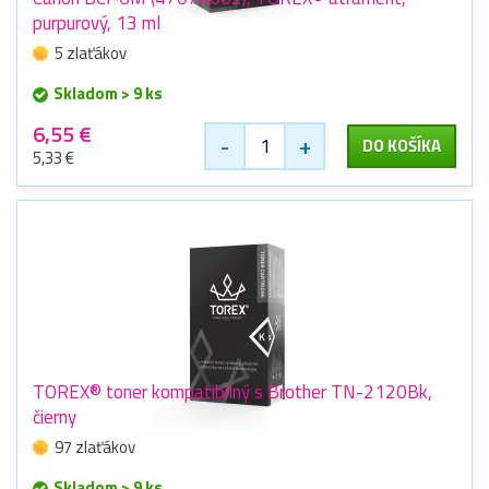
purpurový, 13 ml
5 zlaťákov
Skladom > 9 ks
6,55 €
-
+
DO KOŠÍKA
5,33 €
TOREX® toner kompatibilný s Brother TN-2120Bk,
čierny
97 zlaťákov
Skladom > 9 ks