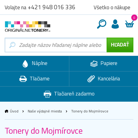
+421 948 016 336
Všetko o nákupe
Volajte na
0
Náplne
Papiere
Tlačiarne
Kancelária
Tlačiareň zadarmo
Úvod
Naše výdajné miesta
Tonery do Mojmírovce
Tonery do Mojmírovce