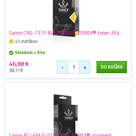
Canon CRG-731Y (6269B002), TOREX® toner, žltý
41 zlaťákov
Skladom > 9 ks
46,88 €
-
+
DO KOŠÍKA
38,11 €
Canon BCI-6M (4707A002), TOREX® atrament,