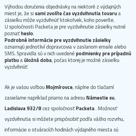
Výhodou doručenia objednávky na niektoré z výdajných
miest je, že si
sami zvolíte čas vyzdvihnutia tovaru
a
zásielku môže vyzdvihnúť ktokoľvek, koho poveríte.
U spoločnosti Packeta je pre vyzdvihnutie zásielky nutné
poznať
heslo
.
Podrobné informácie pre vyzdvihnutie zásielky
oznamujú jednotliví dopravcovia v zaslanom emaile alebo
SMS. Spravidla sú v nich uvedené
podmienky pre prípadnú
platbu
a
úložná doba
, počas ktorej je možné zásielku
vyzdvihnúť.
Ak je vašou voľbou
Mojmírovce
, náplne do tlačiarní
zasielame napríklad priamo na adresu
Námestie sv.
Ladislava 932/8
cez spoločnosť
Packeta
. Možnosť
vyzdvihnutia si môžete prispôsobiť podľa vášho rozvrhu,
informácie o otváracích hodinách výdajného miesta sú