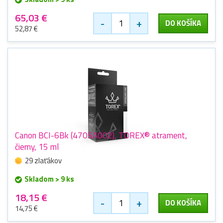
65,03 €
-
+
DO KOŠÍKA
52,87 €
Canon BCI-6Bk (4705A002), TOREX® atrament,
čierny, 15 ml
29 zlaťákov
Skladom > 9 ks
18,15 €
-
+
DO KOŠÍKA
14,75 €