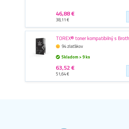
46,88 €
38,11 €
TOREX® toner kompatibilný s Brot
94 zlaťákov
Skladom > 9 ks
63,52 €
51,64 €