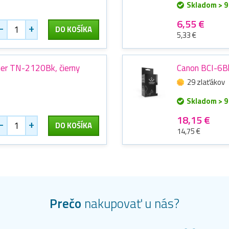
Skladom > 9
6,55 €
-
+
DO KOŠÍKA
5,33 €
her TN-2120Bk, čierny
Canon BCI-6Bk
29 zlaťákov
Skladom > 9
18,15 €
-
+
DO KOŠÍKA
14,75 €
Prečo
nakupovať u nás?