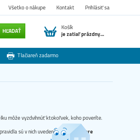
Všetko o nákupe
Kontakt
Prihlásiť sa
Košík
je zatiaľ prázdny...
Tlačiareň zadarmo
lku môže vyzdvihnúť ktokoľvek, koho poveríte.
pravidla sú v nich uvedené
podmienky pre