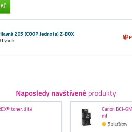
Hlavná 205 (COOP Jednota) Z-BOX
3 Rybník
Naposledy navštívené
produkty
X® toner, žltý
Canon BCI-6M
ml
5 zlaťákov