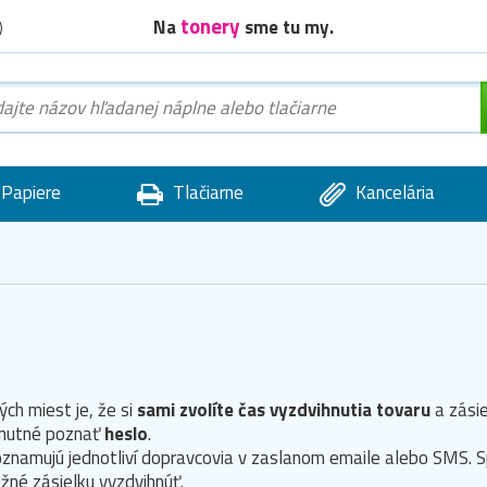
tonery
Na
sme tu my.
)
Papiere
Tlačiarne
Kancelária
ch miest je, že si
sami zvolíte čas vyzdvihnutia tovaru
a zásie
y nutné poznať
heslo
.
znamujú jednotliví dopravcovia v zaslanom emaile alebo SMS. S
ožné zásielku vyzdvihnúť.