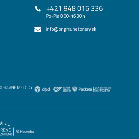
+421 948 016 336
Po-Pia 8.00-16.30 h
info@originalnetonery.sk
OPRAVNÉ METÓDY