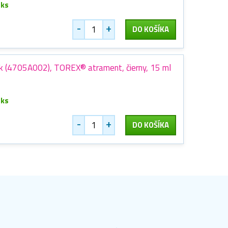
 ks
-
+
DO KOŠÍKA
 (4705A002), TOREX® atrament, čierny, 15 ml
 ks
-
+
DO KOŠÍKA