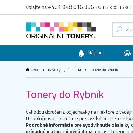
+421 948 016 336
Volajte na
(Po-Pia 8.00-16.30 h
Náplne
Úvod
Naše výdajné miesta
Tonery do Rybník
Tonery do Rybník
Výhodou doručenia objednávky na niektoré z výdajný
U spoločnosti Packeta je pre vyzdvihnutie zásielk
Podrobné informácie pre vyzdvihnutie zásielky
o
prípadnú platbu
a
úložná doba
, počas ktorej je m