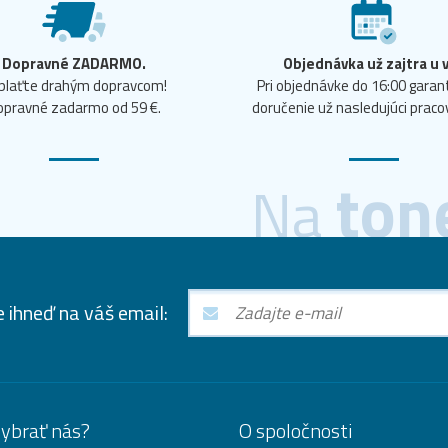
Dopravné ZADARMO.
Objednávka už zajtra u 
plaťte drahým dopravcom!
Pri objednávke do 16:00 gara
opravné zadarmo od 59 €.
doručenie už nasledujúci praco
ton
Na
e ihneď na váš email:
vybrať nás?
O spoločnosti