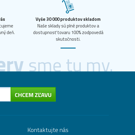
vás
Vyše 30 000 produktov skladom
ntujeme
Naše sklady sú plné produktov a
vný deň.
dostupnosť tovaru 100% zodpovedá
skutočnosti.
ery
sme tu my.
CHCEM ZĽAVU
Kontaktujte nás