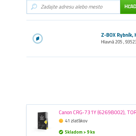
Z-BOX Rybník, 
Hlavná 205 , 9352
Canon CRG-731Y (6269B002), TORE
41 zlaťákov
Skladom > 9 ks