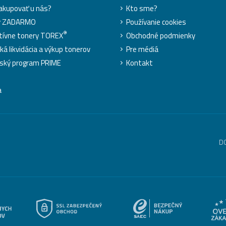
akupovať u nás?
Kto sme?
y ZADARMO
Používanie cookies
®
tívne tonery TOREX
Obchodné podmienky
ká likvidácia a výkup tonerov
Pre médiá
ský program PRIME
Kontakt
a
D