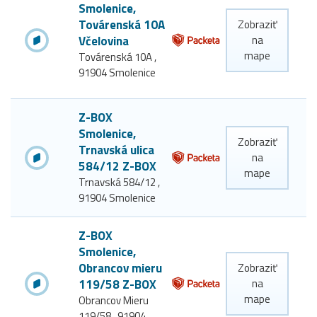
Smolenice,
Továrenská 10A
Zobraziť
Včelovina
na
mape
Továrenská 10A ,
91904 Smolenice
Z-BOX
Smolenice,
Zobraziť
Trnavská ulica
na
584/12 Z-BOX
mape
Trnavská 584/12 ,
91904 Smolenice
Z-BOX
Smolenice,
Obrancov mieru
Zobraziť
119/58 Z-BOX
na
mape
Obrancov Mieru
119/58 , 91904