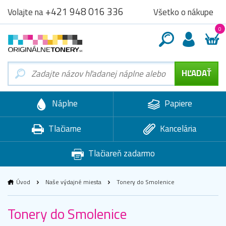
+421 948 016 336
Všetko o nákupe
Volajte na
0
Náplne
Papiere
Tlačiarne
Kancelária
Tlačiareň zadarmo
Úvod
Naše výdajné miesta
Tonery do Smolenice
Tonery do Smolenice