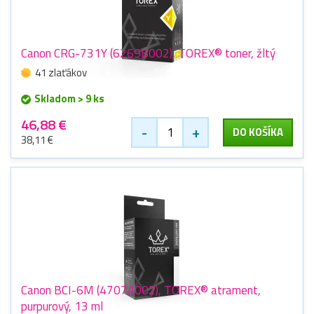
Canon CRG-731Y (6269B002), TOREX® toner, žltý
41 zlaťákov
Skladom > 9 ks
46,88 €
-
+
DO KOŠÍKA
38,11 €
Canon BCI-6M (4707A002), TOREX® atrament,
purpurový, 13 ml