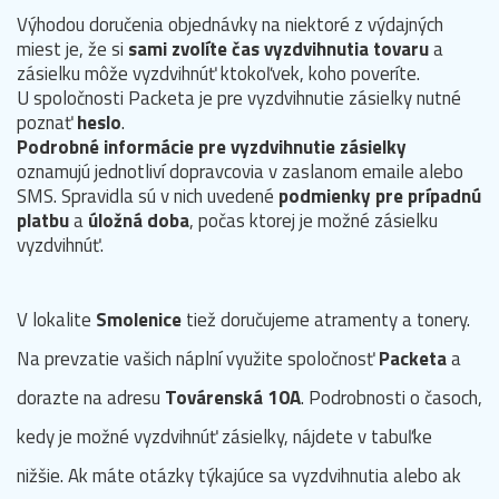
Výhodou doručenia objednávky na niektoré z výdajných
miest je, že si
sami zvolíte čas vyzdvihnutia tovaru
a
zásielku môže vyzdvihnúť ktokoľvek, koho poveríte.
U spoločnosti Packeta je pre vyzdvihnutie zásielky nutné
poznať
heslo
.
Podrobné informácie pre vyzdvihnutie zásielky
oznamujú jednotliví dopravcovia v zaslanom emaile alebo
SMS. Spravidla sú v nich uvedené
podmienky pre prípadnú
platbu
a
úložná doba
, počas ktorej je možné zásielku
vyzdvihnúť.
V lokalite
Smolenice
tiež doručujeme atramenty a tonery.
Na prevzatie vašich náplní využite spoločnosť
Packeta
a
dorazte na adresu
Továrenská 10A
. Podrobnosti o časoch,
kedy je možné vyzdvihnúť zásielky, nájdete v tabuľke
nižšie. Ak máte otázky týkajúce sa vyzdvihnutia alebo ak