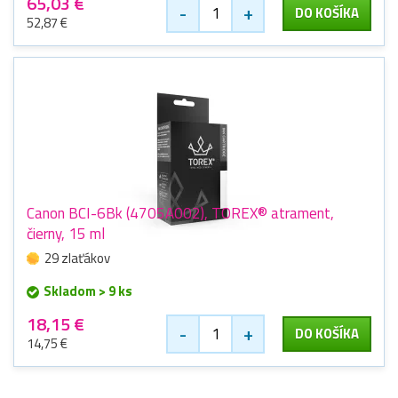
65,03 €
-
+
DO KOŠÍKA
52,87 €
Canon BCI-6Bk (4705A002), TOREX® atrament,
čierny, 15 ml
29 zlaťákov
Skladom > 9 ks
18,15 €
-
+
DO KOŠÍKA
14,75 €