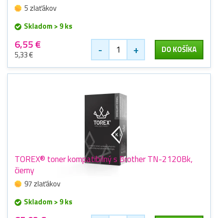
5 zlaťákov
Skladom > 9 ks
6,55 €
-
+
DO KOŠÍKA
5,33 €
TOREX® toner kompatibilný s Brother TN-2120Bk,
čierny
97 zlaťákov
Skladom > 9 ks