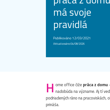
má svoje
pravidlá
Publikováno 12/03/2021
Aktualizováno 04/08/2026
H
ome office čiže
práca z domu
-
nadobúda na význame. Aj tí vedúc
podriadených ráno na pracoviskách, o
prináša.