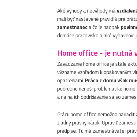
Aké výhody a nevýhody má
vzdialen
mali byť nastavené pravidlá pre prá
zamestnanec
a čo je naopak
povinn
domáce pracovisko a aké vybavenie j
Home office - je nutná
Zavádzanie home office je stále ak
význame vzhľadom k opakovaným vlná
opatreniami.
Práca z domu však mu
podrobne nerieši problematiku home o
a na na ich dodržiavanie sa so zame
Prácu home office nemožno nariadiť
žiadny právny nárok. Upraviť zames
predpise. Tu má zamestnávateľ prá