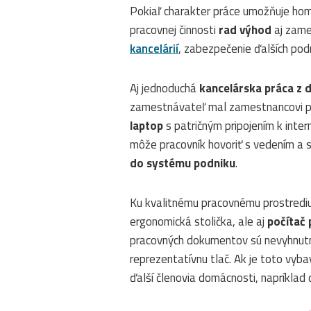
Pokiaľ charakter práce umožňuje hom
pracovnej činnosti
rad výhod
aj zame
kancelárií
, zabezpečenie ďalších pod
Aj jednoduchá
kancelárska práca z 
zamestnávateľ mal zamestnancovi p
laptop
s patričným pripojením k inter
môže pracovník hovoriť s vedením a s
do systému podniku
.
Ku kvalitnému pracovnému prostredi
ergonomická stolička, ale aj
počítač 
pracovných dokumentov sú nevyhnu
reprezentatívnu tlač. Ak je toto vyb
ďalší členovia domácnosti, napríklad d