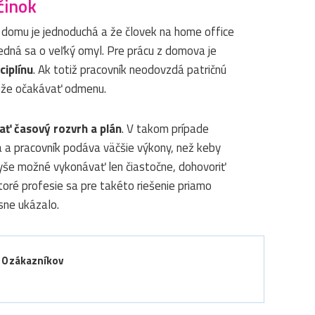
činok
 z domu je jednoduchá a že človek na home office
jedná sa o veľký omyl. Pre prácu z domova je
ciplínu
. Ak totiž pracovník neodovzdá patričnú
môže očakávať odmenu.
ať časový rozvrh a plán
. V takom prípade
 a pracovník podáva väčšie výkony, než keby
vyše možné vykonávať len čiastočne, dohovoriť
toré profesie sa pre takéto riešenie priamo
sne ukázalo.
d
0
zákazníkov