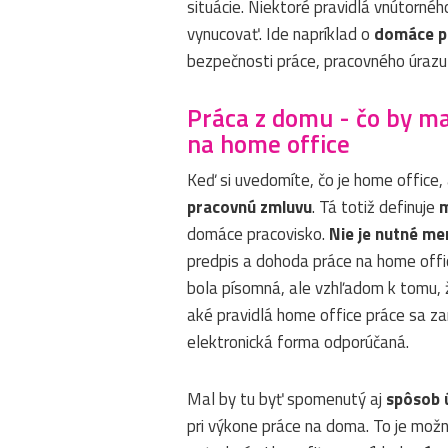
situácie. Niektoré pravidlá vnútorn
vynucovať. Ide napríklad o
domáce pr
bezpečnosti práce, pracovného úrazu
Práca z domu - čo by m
na home office
Keď si uvedomíte, čo je home office,
pracovnú zmluvu
. Tá totiž definuje
m
domáce pracovisko.
Nie je nutné me
predpis a dohoda práce na home offi
bola písomná, ale vzhľadom k tomu, 
aké pravidlá home office práce sa z
elektronická forma odporúčaná.
Mal by tu byť spomenutý aj
spôsob 
pri výkone práce na doma. To je možn