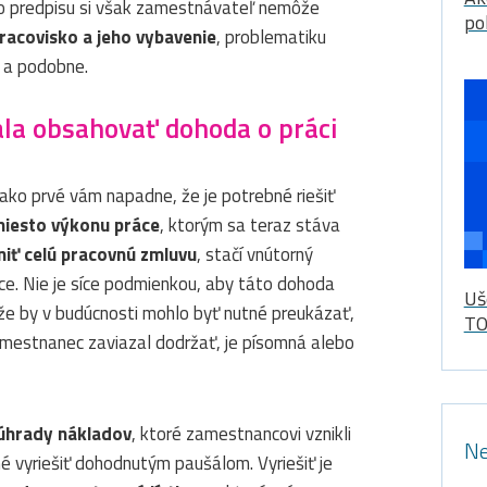
ého predpisu si však zamestnávateľ nemôže
po
acovisko a jeho vybavenie
, problematiku
 a podobne.
ala obsahovať dohoda o práci
 ako prvé vám napadne, že je potrebné riešiť
iesto výkonu práce
, ktorým sa teraz stáva
niť celú pracovnú zmluvu
, stačí vnútorný
ce. Nie je síce podmienkou, aby táto dohoda
Uš
že by v budúcnosti mohlo byť nutné preukázať,
TO
amestnanec zaviazal dodržať, je písomná alebo
úhrady nákladov
, ktoré zamestnancovi vznikli
Ne
é vyriešiť dohodnutým paušálom. Vyriešiť je