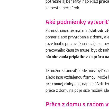
potrebné aj benefity, napríklad
práca
zamestnanec nárok.
Aké podmienky vytvoriť
Zamestnanec by mal mať
dohodnutý
pomer alebo privyrobenie z domu, al
rozvrhnutiu pracovného času je zame
pracovného času by musel byť obsiah
nárokovania príplatkov za prácu n
Je možné stanoviť, kedy musí byť
za
alebo inou vzdialenou formou. Môže 
pracovnej doby
a jej náplne. Vzdial
práce z domu na pc je síce možný, al
Práca z domu s radom 