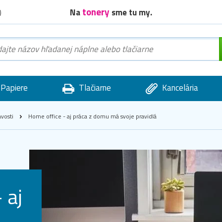
tonery
Na
sme tu my.
)
Papiere
Tlačiarne
Kancelária
avosti
Home office - aj práca z domu má svoje pravidlá
 aj
u