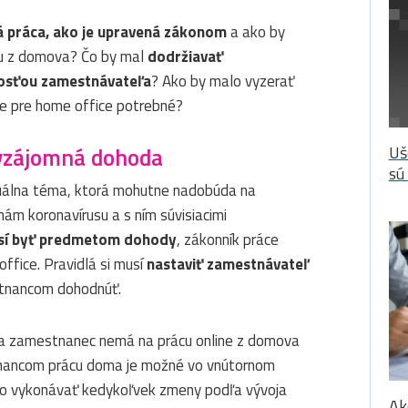
á práca, ako je upravená zákonom
a ako by
cu z domova? Čo by mal
dodržiavať
osťou zamestnávateľa
? Ako by malo vyzerať
e pre home office potrebné?
 vzájomná dohoda
Uš
sú
tuálna téma, ktorá mohutne nadobúda na
m koronavírusu a s ním súvisiacimi
sí byť predmetom dohody
, zákonník práce
ffice. Pravidlá si musí
nastaviť zamestnávateľ
stnancom dohodnúť.
 a zamestnanec nemá na prácu online z domova
tnancom prácu doma je možné vo vnútornom
vo vykonávať kedykoľvek zmeny podľa vývoja
Ak