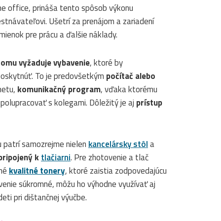
e office, prináša tento spôsob výkonu
stnávateľovi. Ušetrí za prenájom a zariadení
mienok pre prácu a ďalšie náklady.
domu vyžaduje vybavenie
, ktoré by
oskytnúť. To je predovšetkým
počítač alebo
netu,
komunikačný program
, vďaka ktorému
polupracovať s kolegami. Dôležitý je aj
prístup
u patrí samozrejme nielen
kancelársky stôl
a
pripojený k
tlačiarni
. Pre zhotovenie a tlač
tné
kvalitné tonery
, ktoré zaistia zodpovedajúcu
avenie súkromné, môžu ho výhodne využívať aj
eti pri dištančnej výučbe.