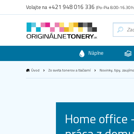
+421 948 016 336
Volajte na
(Po-Pia 8.00-16.30 h
Náplne
Úvod
Zo sveta tonerov a tlačiarní
Novinky, tipy, zaujím
Home office -
práca z dom