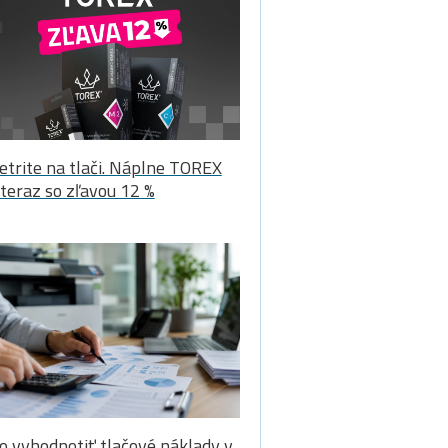
etrite na tlači. Náplne TOREX
 teraz so zľavou 12 %
o vyhodnotiť tlačové náklady v