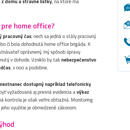
 z domu a stravné lístky
, na ktoré má
 pre home office?
 pracovný čas
, nech sa jedná o stály pracovný
ebo či bola dohodnutá home office brigáda. K
stnávateľ oprávnený. Iný spôsob úpravy
nutý v dohode. Vzniklo by tak
nebezpečenstvo
adčas
, v noci a podobne.
mestnanec dostupný napríklad telefonicky
byť vyžadovaná aj presná evidencia a
výkaz
ená kontrola je však veľmi obtiažná. Monitoring
e jeho využitie je obmedzené zákonom.
výhod