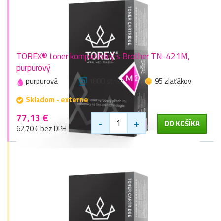
TOREX® toner kompatibilný s Brother TN-421M,
purpurový
purpurová
1800 stran
95 zlaťákov
Skladom - externe
77,13 €
-
+
DO KOŠÍKA
62,70 € bez DPH