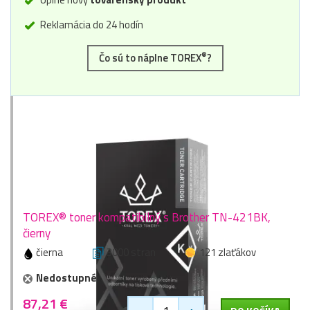
Reklamácia do 24 hodín
®
Čo sú to náplne TOREX
?
TOREX® toner kompatibilný s Brother TN-421BK,
čierny
čierna
3000 stran
121 zlaťákov
Nedostupné
87,21 €