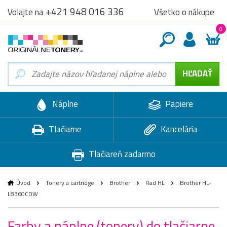
+421 948 016 336
Všetko o nákupe
Volajte na
0
Náplne
Papiere
Tlačiarne
Kancelária
Tlačiareň zadarmo
Úvod
Tonery a cartridge
Brother
Rad HL
Brother HL-
L8360CDW
Farby a náplne (tonery) do tlačiarne