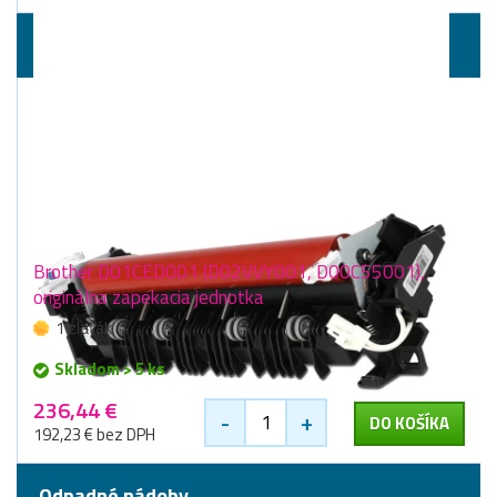
Zapekacie jednotky
Brother D01CED001 (D02VVY001, D00C55001),
originálna zapekacia jednotka
1 zlaťák
Skladom > 5 ks
236,44 €
-
+
DO KOŠÍKA
192,23 € bez DPH
Odpadné nádoby