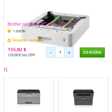
Brother zásobník LT-330CL, 250 listov
1 zlaťák
Skladom - externe
155,82 €
-
+
DO KOŠÍKA
126,68 € bez DPH
Najobľúbenejšie
tlačiarne Brother