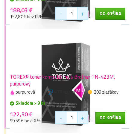
188,03 €
-
+
DO KOŠÍKA
152,87 € bez DPH
TOREX® toner kompatibilný s Brother TN-423M,
purpurový
purpurová
4000 stran
209 zlaťákov
Skladom > 9 ks
122,50 €
-
+
DO KOŠÍKA
99,59 € bez DPH