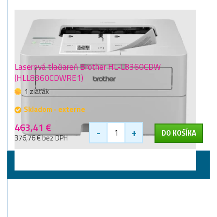
Laserová tlačiareň Brother HL-L8360CDW
(HLL8360CDWRE1)
1 zlaťák
Skladom - externe
463,41 €
-
+
DO KOŠÍKA
376,76 € bez DPH
Príslušenstvo k tlačiarňam