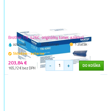
Brother TN-426C, originálny toner, azúrový
azúrová
6500 stran
1 zlaťák
Skladom - externe
203,84 €
-
+
DO KOŠÍKA
165,72 € bez DPH