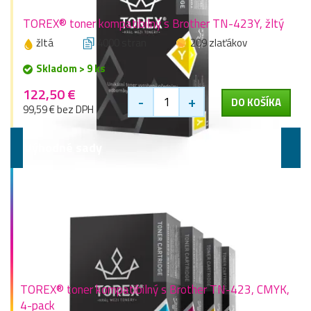
TOREX® toner kompatibilný s Brother TN-423Y, žltý
žltá
4000 stran
209 zlaťákov
Skladom > 9 ks
122,50 €
-
+
DO KOŠÍKA
99,59 € bez DPH
Výhodné sady
TOREX® toner kompatibilný s Brother TN-423, CMYK,
4-pack