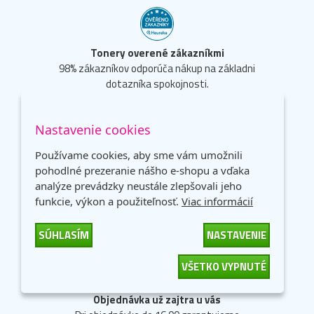
Tonery overené zákazníkmi
98% zákazníkov odporúča nákup na základni
dotazníka spokojnosti.
Nastavenie cookies
Používame cookies, aby sme vám umožnili
pohodlné prezeranie nášho e-shopu a vďaka
Dopravné ZADARMO.
analýze prevádzky neustále zlepšovali jeho
Neplaťte drahým dopravcom!
funkcie, výkon a použiteľnosť.
Viac informácií
Dopravné zadarmo od 59 €.
SÚHLASÍM
NASTAVENIE
VŠETKO VYPNUTÉ
Objednávka už zajtra u vás