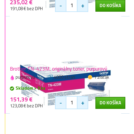
235,02 €
-
+
DO KOŠÍKA
191,08 € bez DPH
Brother TN-423M, originálny toner, purpurový
purpurová
4000 stran
1 zlaťák
Skladom > 9 ks
151,39 €
-
+
DO KOŠÍKA
123,08 € bez DPH