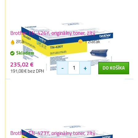
Brother TN-426Y, originálny toner, žltý
žltá
6500 stran
1 zlaťák
Skladom
235,02 €
-
+
DO KOŠÍKA
191,08 € bez DPH
Brother TN-423Y, originálny toner, žltý