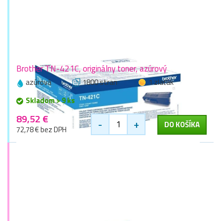
Brother TN-421C, originálny toner, azúrový
azúrová
1800 stran
1 zlaťák
Skladom > 9 ks
89,52 €
-
+
DO KOŠÍKA
72,78 € bez DPH