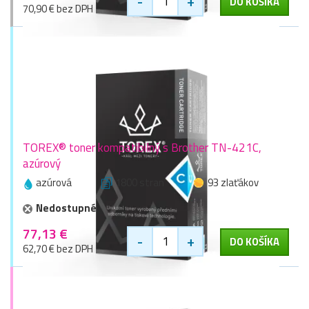
-
+
DO KOŠÍKA
70,90 € bez DPH
TOREX® toner kompatibilný s Brother TN-421C,
azúrový
azúrová
1800 stran
93 zlaťákov
Nedostupné
77,13 €
-
+
DO KOŠÍKA
62,70 € bez DPH