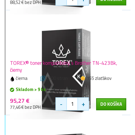
88,52 € bez DPH
TOREX® toner kompatibilný s Brother TN-423Bk,
čierny
čierna
6500 stran
155 zlaťákov
Skladom > 9 ks
95,27 €
-
+
DO KOŠÍKA
77,46 € bez DPH