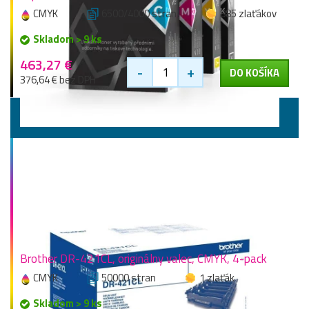
CMYK
6500/4000 stran
885 zlaťákov
Skladom > 9 ks
463,27 €
-
+
DO KOŠÍKA
376,64 € bez DPH
Valce
Brother DR-421CL, originálny valec, CMYK, 4-pack
CMYK
50000 stran
1 zlaťák
Skladom > 9 ks