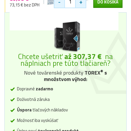
-
+
DO KOŠÍKA
73,15 € bez DPH
Chcete ušetriť
až 307,37 €
na
náplniach pre túto tlačiareň?
®
Nové továrenské produkty
TOREX
s
množstvom výhod:
Dopravné
zadarmo
Doživotná záruka
Úspora
tlačových nákladov
Možnosť iba vyskúšať
Úplne nový
továrenský produkt