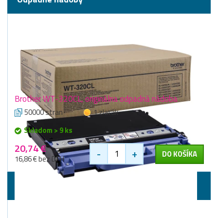
Brother WT-320CL, originálna odpadná nádoba
50000 stran
1 zlaťák
Skladom > 9 ks
20,74 €
-
+
DO KOŠÍKA
16,86 € bez DPH
Laserové tlačiarne