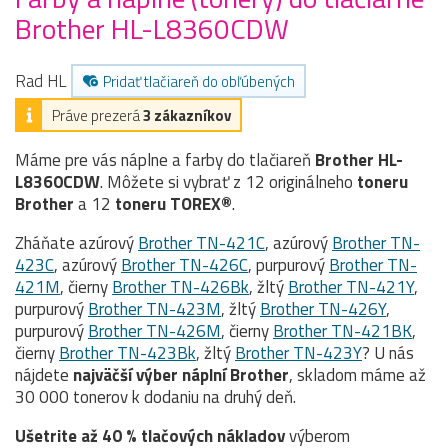
Brother HL-L8360CDW
Rad HL
Pridať tlačiareň do obľúbených
Práve prezerá
3 zákazníkov
Máme pre vás náplne a farby do tlačiareň
Brother HL-
L8360CDW
. Môžete si vybrať z 12 originálneho
toneru
Brother
a 12
toneru TOREX®
.
Zháňate azúrový
Brother TN-421C
, azúrový
Brother TN-
423C
, azúrový
Brother TN-426C
, purpurový
Brother TN-
421M
, čierny
Brother TN-426Bk
, žltý
Brother TN-421Y
,
purpurový
Brother TN-423M
, žltý
Brother TN-426Y
,
purpurový
Brother TN-426M
, čierny
Brother TN-421BK
,
čierny
Brother TN-423Bk
, žltý
Brother TN-423Y
? U nás
nájdete
najväčší výber náplní Brother
, skladom máme až
30 000 tonerov k dodaniu na druhý deň.
Ušetrite až 40 % tlačových nákladov
výberom