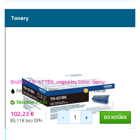
Tonery
Brother TN-421BK, originálny toner, čierny
čierna
3000 stran
1 zlaťák
Skladom > 9 ks
102,23 €
-
+
DO KOŠÍKA
83,11 € bez DPH