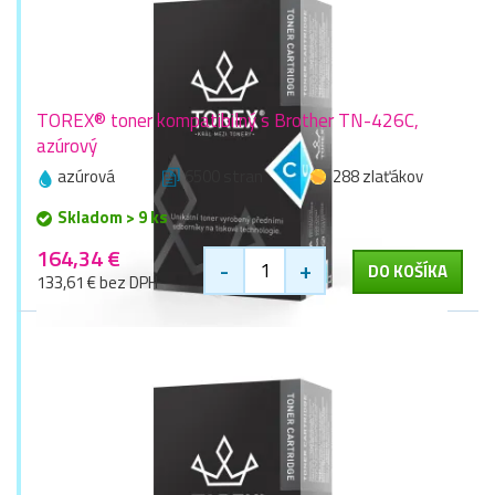
TOREX® toner kompatibilný s Brother TN-426C,
azúrový
azúrová
6500 stran
288 zlaťákov
Skladom > 9 ks
164,34 €
-
+
DO KOŠÍKA
133,61 € bez DPH