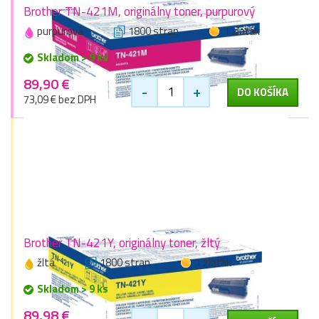
Brother TN-421M, originálny toner, purpurový
purpurová
1800 stran
1 zlaťák
Skladom > 9 ks
89,90 €
-
+
DO KOŠÍKA
73,09 € bez DPH
Brother TN-421Y, originálny toner, žltý
žltá
1800 stran
1 zlaťák
Skladom > 9 ks
89,98 €