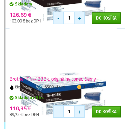
Skladom
126,69 €
-
+
DO KOŠÍKA
103,00 € bez DPH
Brother TN-423Bk, originálny toner, čierny
čierna
6500 stran
1 zlaťák
Skladom > 9 ks
110,35 €
-
+
DO KOŠÍKA
89,72 € bez DPH