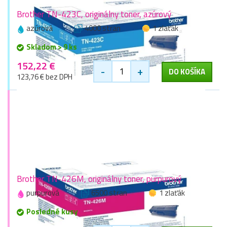
Brother TN-423C, originálny toner, azúrový
azúrová
4000 stran
1 zlaťák
Skladom > 9 ks
152,22 €
-
+
DO KOŠÍKA
123,76 € bez DPH
Brother TN-426M, originálny toner, purpurový
purpurová
6500 stran
1 zlaťák
Posledné kusy