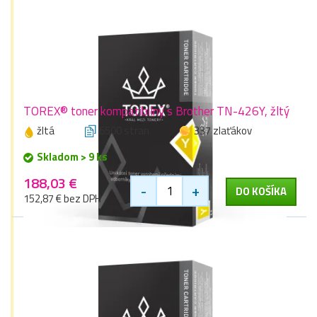
TOREX® toner kompatibilný s Brother TN-426Y, žltý
žltá
6500 stran
337 zlaťákov
Skladom > 9 ks
188,03 €
-
+
DO KOŠÍKA
152,87 € bez DPH