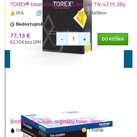
TOREX® toner kompatibilný s Brother TN-421Y, žltý
žltá
1800 stran
92 zlaťákov
Nedostupné
77,13 €
-
+
DO KOŠÍKA
62,70 € bez DPH
Vyššie kapacity
Brother TN-426Bk, originálny toner, čierny
čierna
9000 stran
1 zlaťák