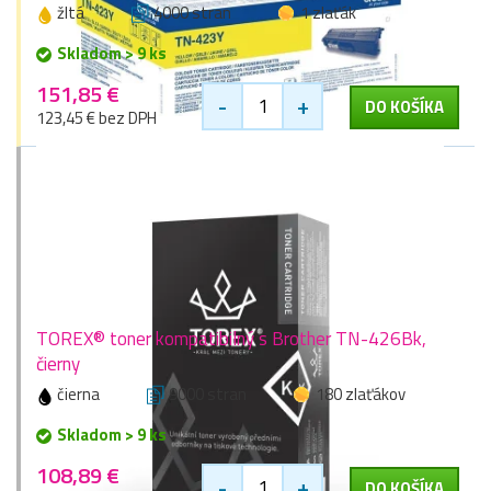
žltá
4000 stran
1 zlaťák
Skladom > 9 ks
151,85 €
-
+
DO KOŠÍKA
123,45 € bez DPH
TOREX® toner kompatibilný s Brother TN-426Bk,
čierny
čierna
9000 stran
180 zlaťákov
Skladom > 9 ks
108,89 €
-
+
DO KOŠÍKA