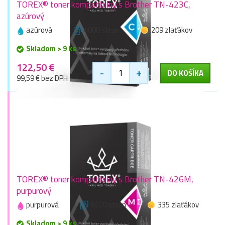
TOREX® toner kompatibilný s Brother TN-423C,
azúrový
azúrová
4000 stran
209 zlaťákov
Skladom > 9 ks
122,50 €
-
+
DO KOŠÍKA
99,59 € bez DPH
TOREX® toner kompatibilný s Brother TN-426M,
purpurový
purpurová
6500 stran
335 zlaťákov
Skladom > 9 ks