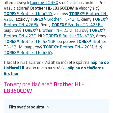
alternatívnych
tonerov TOREX
s doživotnou zárukou. Pre
Vašu tlačiareň
Brother HL-L8360CDW
je vhodný žltý
TOREX®
Brother TN-421Y
, azúrový
TOREX®
Brother TN-
426C
, azúrový
TOREX®
Brother TN-421C
, čierny
TOREX®
Brother TN-426Bk
, čierny
TOREX®
Brother TN-423Bk
,
purpurový
TOREX®
Brother TN-423M
, azúrový
TOREX®
Brother TN-423C
, žltý
TOREX®
Brother TN-423Y
, čierny
TOREX®
Brother TN-421BK
, purpurový
TOREX®
Brother
TN-421M
, purpurový
TOREX®
Brother TN-426M
, žltý
TOREX®
Brother TN-426Y
.
Hľadáte inú tlačiareň? Vrátiť sa môžete späť na
náplne do
tlačiarní HL
alebo rovno na stránku
náplne do tlačiarne
Brother
.
Tonery pre tlačiareň
Brother HL-
L8360CDW
Filtrovať produkty