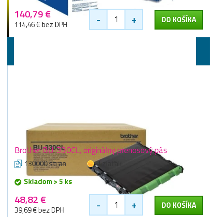
140,79 €
-
+
DO KOŠÍKA
114,46 € bez DPH
Prenosové pásy
Brother BU-330CL, originálny prenosový pás
130000 stran
1 zlaťák
Skladom > 5 ks
48,82 €
-
+
DO KOŠÍKA
39,69 € bez DPH