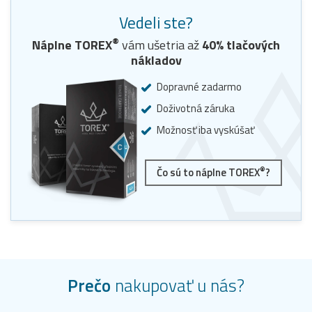
Vedeli ste?
®
Náplne
TOREX
vám ušetria až
40
% tlačových
nákladov
Dopravné zadarmo
Doživotná záruka
Možnosť iba vyskúšať
®
Čo sú to náplne TOREX
?
Prečo
nakupovať u nás?