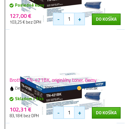
Posledné kusy
127,00 €
-
+
DO KOŠÍKA
103,25 € bez DPH
Brother TN-421BK, originálny toner, čierny
čierna
3000 stran
1 zlaťák
Skladom > 9 ks
102,31 €
-
+
DO KOŠÍKA
83,18 € bez DPH