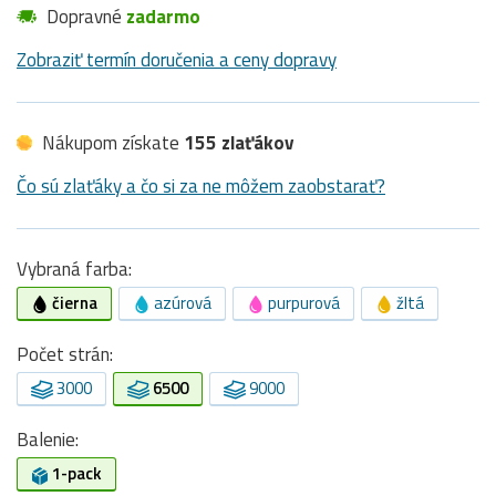
Dopravné
zadarmo
Zobraziť termín doručenia a ceny dopravy
Nákupom získate
155 zlaťákov
Čo sú zlaťáky a čo si za ne môžem zaobstarať?
Vybraná farba:
čierna
azúrová
purpurová
žltá
Počet strán:
3000
6500
9000
Balenie:
1-pack