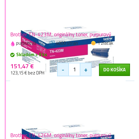
Brother TN-423M, originálny toner, purpurový
purpurová
4000 stran
1 zlaťák
Skladom > 9 ks
151,47 €
-
+
DO KOŠÍKA
123,15 € bez DPH
Brother TN-426M, originálny toner, purpurový