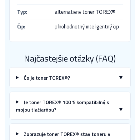
Typ:
alternatívny toner TOREX®
Čip:
plnohodnotný inteligentný čip
Najčastejšie otázky (FAQ)
▼
Čo je toner TOREX®?
Je toner TOREX® 100 % kompatibilný s
▼
mojou tlačiarňou?
Zobrazuje toner TOREX® stav toneru v