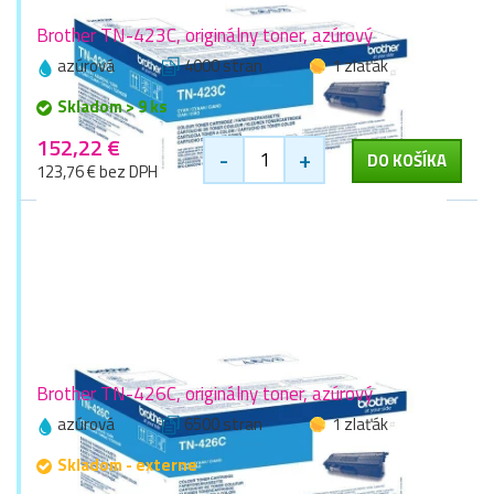
Brother TN-423C, originálny toner, azúrový
azúrová
4000 stran
1 zlaťák
Skladom > 9 ks
152,22 €
-
+
DO KOŠÍKA
123,76 € bez DPH
Brother TN-426C, originálny toner, azúrový
azúrová
6500 stran
1 zlaťák
Skladom - externe