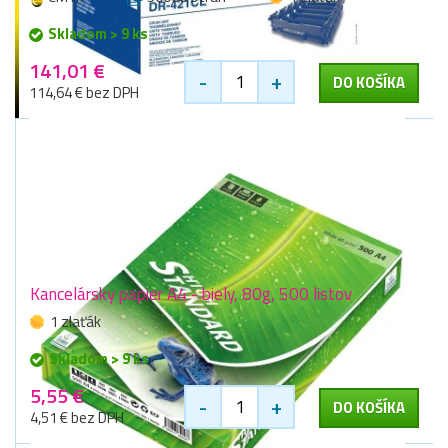
Skladom > 9 ks
141,01 €
-
+
DO KOŠÍKA
114,64 € bez DPH
Kancelársky papier A4 - biely, 80g, 500 listov
1 zlaťák
Skladom > 9 ks
5,55 €
-
+
DO KOŠÍKA
4,51 € bez DPH