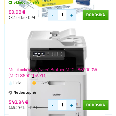
Skladom > 9 ks
89,98 €
-
+
DO KOŠÍKA
73,15 € bez DPH
Multifunkčná tlačiareň Brother MFC-L8690CDW
(MFCL8690CDWYJ1)
biela
1 zlaťák
Nedostupné
548,94 €
-
+
DO KOŠÍKA
446,29 € bez DPH