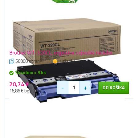
Brother WT-320CL, originálna odpadná nádoba
50000 stran
1 zlaťák
Skladom > 9 ks
20,74 €
-
+
DO KOŠÍKA
16,86 € bez DPH