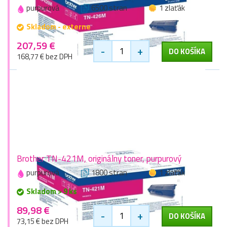
purpurová
6500 stran
1 zlaťák
Skladom - externe
207,59 €
-
+
DO KOŠÍKA
168,77 € bez DPH
Brother TN-421M, originálny toner, purpurový
purpurová
1800 stran
1 zlaťák
Skladom > 9 ks
89,98 €
-
+
DO KOŠÍKA
73,15 € bez DPH