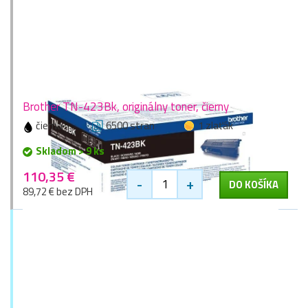
Brother TN-423Bk, originálny toner, čierny
čierna
6500 stran
1 zlaťák
Skladom > 9 ks
110,35 €
-
+
DO KOŠÍKA
89,72 € bez DPH