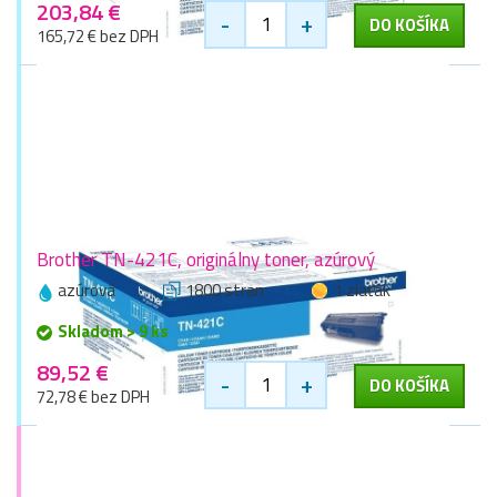
203,84 €
-
+
DO KOŠÍKA
165,72 € bez DPH
Brother TN-421C, originálny toner, azúrový
azúrová
1800 stran
1 zlaťák
Skladom > 9 ks
89,52 €
-
+
DO KOŠÍKA
72,78 € bez DPH