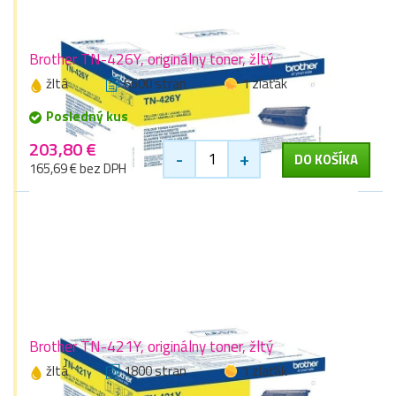
Brother TN-426Y, originálny toner, žltý
žltá
6500 stran
1 zlaťák
Posledný kus
203,80 €
-
+
DO KOŠÍKA
165,69 € bez DPH
Brother TN-421Y, originálny toner, žltý
žltá
1800 stran
1 zlaťák