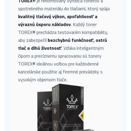
TOREX®
je renomovaný výrobca tonerov a
spotrebného materiálu do tlačiarní, ktorý spája
kvalitný tlačový výkon, spoľahlivosť a
výraznú úsporu nákladov
. Každý toner
TOREX® prechádza testovaním kompatibility,
aby zabezpečil
bezchybnú funkčnosť, ostrú
tlač a dlhú životnosť
. Vďaka inteligentným
čipom a precíznemu spracovaniu sú tonery
TOREX® ideálnou voľbou pre každodenné
kancelárske použitie aj firemné prevádzky s
vysokým objemom tlače.