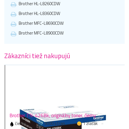
Brother HL-L8260CDW
Brother HL-L8360CDW
Brother MFC-L8690CDW
Brother MFC-L8900CDW
Zákazníci tiež nakupujú
Brother TN-426Bk, originálny toner, čierny
čierna
9000 stran
1 zlaťák