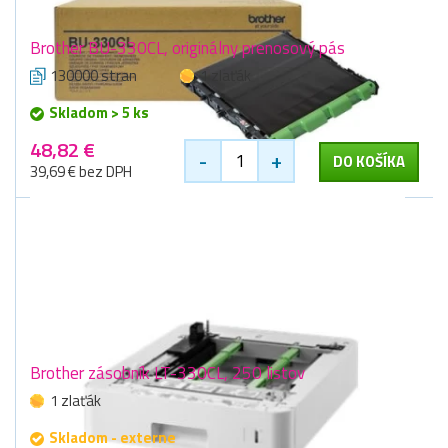
Brother BU-330CL, originálny prenosový pás
130000 stran
1 zlaťák
Skladom > 5 ks
48,82 €
-
+
DO KOŠÍKA
39,69 € bez DPH
Brother zásobník LT-330CL, 250 listov
1 zlaťák
Skladom - externe