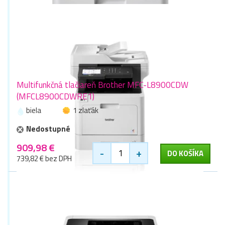
Multifunkčná tlačiareň Brother MFC-L8900CDW
(MFCL8900CDWRE1)
biela
1 zlaťák
Nedostupné
909,98 €
-
+
DO KOŠÍKA
739,82 € bez DPH