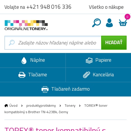
+421 948 016 336
Všetko o nákupe
Volajte na
0
Náplne
Papiere
Tlačiarne
Kancelária
Tlačiareň zadarmo
Úvod
produktyprotiskrny
Tonery
TOREX® toner
kompatibilný s Brother TN-423Bk, čierny
TOREX® toner kompatibilný s