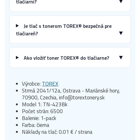
▼
tlačiarni?
Je tlač s tonerom TOREX® bezpečná pre
▼
tlačiareň?
▼
Ako vložiť toner TOREX® do tlačiarne?
Výrobce:
TOREX
Strmá 2041/12a, Ostrava - Mariánské hory,
70900, Czechia, info@torextonery.sk
Model 1: TN-423Bk
Počet strán: 6500
Balenie: 1-pack
Farba: čierna
Náklady na tlač: 0.01 € / strana