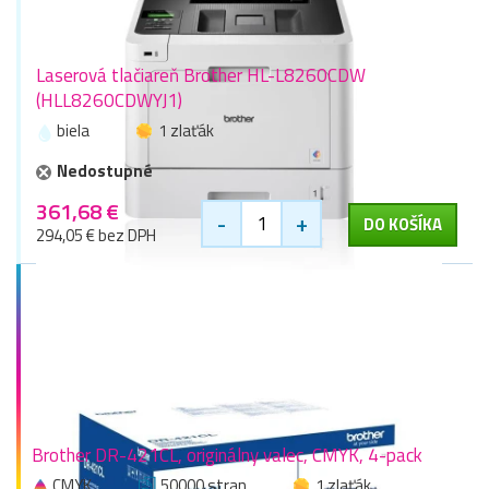
Laserová tlačiareň Brother HL-L8260CDW
(HLL8260CDWYJ1)
biela
1 zlaťák
Nedostupné
361,68 €
-
+
DO KOŠÍKA
294,05 € bez DPH
Brother DR-421CL, originálny valec, CMYK, 4-pack
CMYK
50000 stran
1 zlaťák