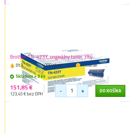
Brother TN-423Y, originálny toner, žltý
žltá
4000 stran
1 zlaťák
Skladom > 9 ks
151,85 €
-
+
DO KOŠÍKA
123,45 € bez DPH