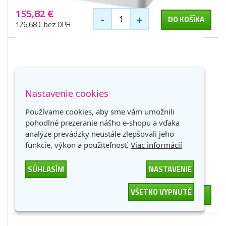
155,82 €
-
+
DO KOŠÍKA
126,68 € bez DPH
Nastavenie cookies
Používame cookies, aby sme vám umožnili
pohodlné prezeranie nášho e-shopu a vďaka
Laserová tlačiareň Brother HL-L8360CDW
analýze prevádzky neustále zlepšovali jeho
(HLL8360CDWRE1)
funkcie, výkon a použiteľnosť.
Viac informácií
1 zlaťák
SÚHLASÍM
NASTAVENIE
Skladom - externe
463,54 €
VŠETKO VYPNUTÉ
-
+
DO KOŠÍKA
376,86 € bez DPH