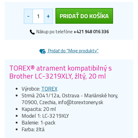
-
+
PRIDAŤ DO KOŠÍKA
Nákup po telefóne
+421 948 016 336
Pridať do “Moje produkty”
TOREX® atrament kompatibilný s
Brother LC-3219XLY, žltý, 20 ml
Výrobce:
TOREX
Strmá 2041/12a, Ostrava - Mariánské hory,
70900, Czechia, info@torextonery.sk
Kapacita: 20 ml
Model 1: LC-3219XLY
Balenie: 1-pack
Farba: žltá