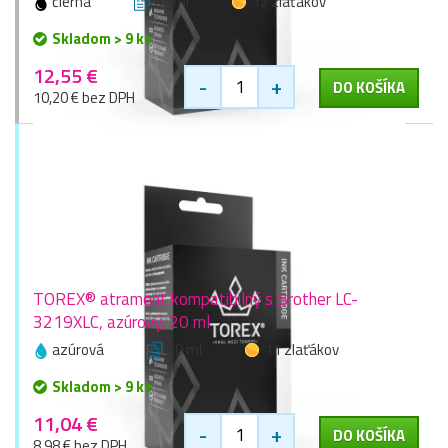
čierna
65 ml
12 zlaťákov
Skladom > 9 ks
12,55 €
-
+
DO KOŠÍKA
10,20 € bez DPH
TOREX® atrament kompatibilný s Brother LC-
3219XLC, azúrový, 20 ml
azúrová
20 ml
11 zlaťákov
Skladom > 9 ks
11,04 €
-
+
DO KOŠÍKA
8,98 € bez DPH