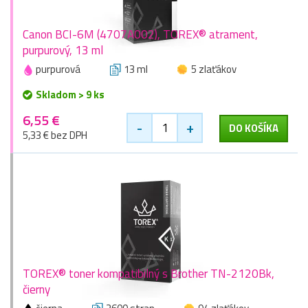
Canon BCI-6M (4707A002), TOREX® atrament,
purpurový, 13 ml
purpurová
13 ml
5 zlaťákov
Skladom > 9 ks
6,55 €
-
+
DO KOŠÍKA
5,33 € bez DPH
TOREX® toner kompatibilný s Brother TN-2120Bk,
čierny