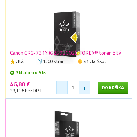
Canon CRG-731Y (6269B002), TOREX® toner, žltý
žltá
1500 stran
41 zlaťákov
Skladom > 9 ks
46,88 €
-
+
DO KOŠÍKA
38,11 € bez DPH