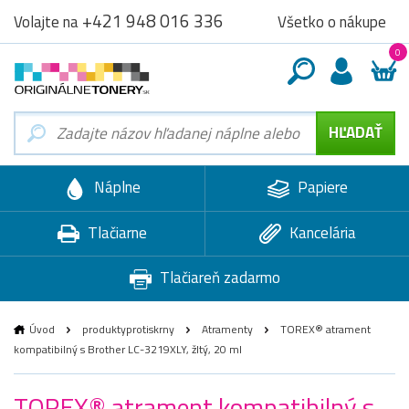
+421 948 016 336
Všetko o nákupe
Volajte na
0
Náplne
Papiere
Tlačiarne
Kancelária
Tlačiareň zadarmo
Úvod
produktyprotiskrny
Atramenty
TOREX® atrament
kompatibilný s Brother LC-3219XLY, žltý, 20 ml
TOREX® atrament kompatibilný s