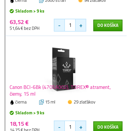
čierna
2600 stran
94 zlaťákov
Skladom > 9 ks
63,52 €
-
+
DO KOŠÍKA
51,64 € bez DPH
Canon BCI-6Bk (4705A002), TOREX® atrament,
čierny, 15 ml
čierna
15 ml
29 zlaťákov
Skladom > 9 ks
18,15 €
-
+
DO KOŠÍKA
14,75 € bez DPH