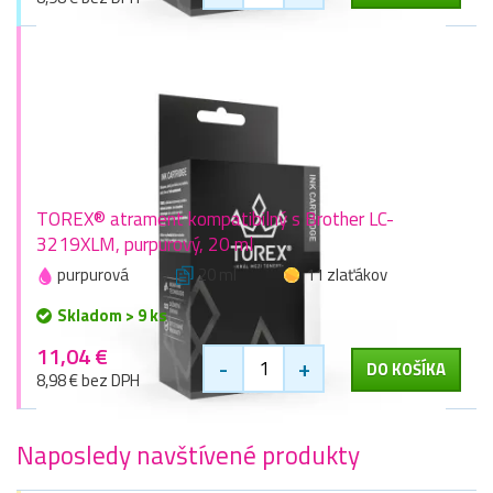
TOREX® atrament kompatibilný s Brother LC-
3219XLM, purpurový, 20 ml
purpurová
20 ml
11 zlaťákov
Skladom > 9 ks
11,04 €
-
+
DO KOŠÍKA
8,98 € bez DPH
Naposledy navštívené produkty