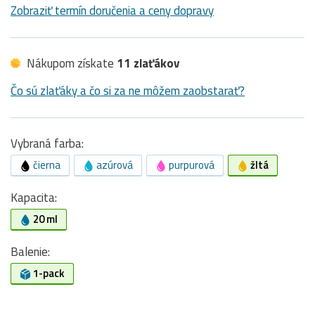
Zobraziť termín doručenia a ceny dopravy
Nákupom získate
11 zlaťákov
Čo sú zlaťáky a čo si za ne môžem zaobstarať?
Vybraná farba:
čierna
azúrová
purpurová
žltá
Kapacita:
20 ml
Balenie:
1-pack