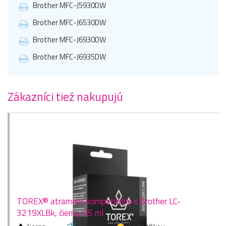
Brother MFC-J5930DW
Brother MFC-J6530DW
Brother MFC-J6930DW
Brother MFC-J6935DW
Zákazníci tiež nakupujú
TOREX® atrament kompatibilný s Brother LC-
3219XLBk, čierny, 65 ml