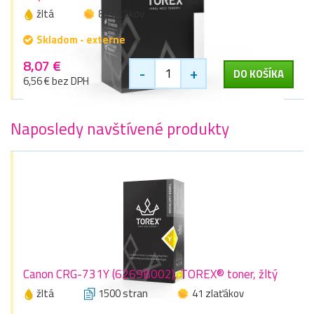
žltá
8 zlaťákov
Skladom - externe
8,07 €
-
+
DO KOŠÍKA
6,56 € bez DPH
Naposledy navštívené produkty
Canon CRG-731Y (6269B002), TOREX® toner, žltý
žltá
1500 stran
41 zlaťákov