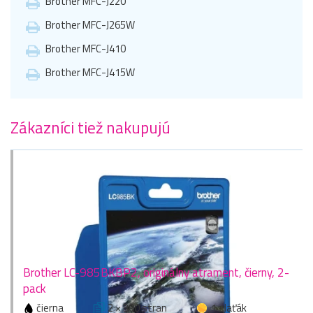
Brother MFC-J220
Brother MFC-J265W
Brother MFC-J410
Brother MFC-J415W
Zákazníci tiež nakupujú
Brother LC-985BKBP2, originálny atrament, čierny, 2-
pack
čierna
2 × 300 stran
1 zlaťák