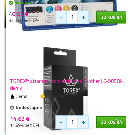
Skladom
40,65 €
-
+
DO KOŠÍKA
33,05 € bez DPH
TOREX® atrament kompatibilný s Brother LC-985Bk,
čierny
čierna
22 zlaťákov
Nedostupné
14,62 €
-
+
DO KOŠÍKA
11,89 € bez DPH