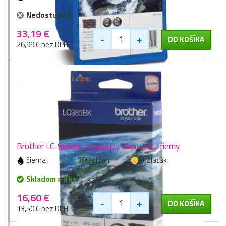
Nedostupné
33,19 €
-
+
DO KOŠÍKA
26,99 € bez DPH
Brother LC-985Bk, originálny atrament, čierny
čierna
300 stran
1 zlaťák
Skladom > 9 ks
16,60 €
-
+
DO KOŠÍKA
13,50 € bez DPH