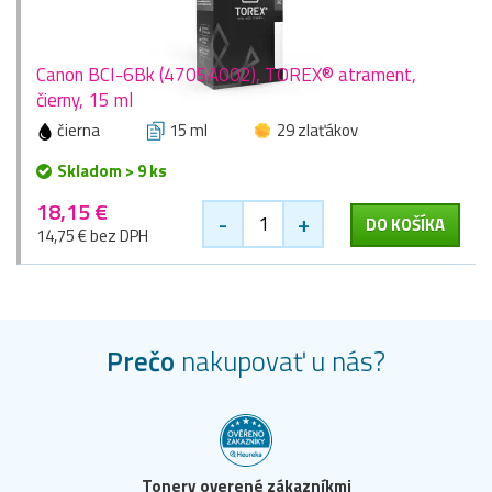
Canon BCI-6Bk (4705A002), TOREX® atrament,
čierny, 15 ml
čierna
15 ml
29 zlaťákov
Skladom > 9 ks
18,15 €
-
+
DO KOŠÍKA
14,75 € bez DPH
Prečo
nakupovať u nás?
Tonery overené zákazníkmi