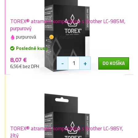
TOREX® atrament kompatibilný s Brother LC-985M,
purpurový
purpurová
9 zlaťákov
Posledné kusy
8,07 €
-
+
DO KOŠÍKA
6,56 € bez DPH
TOREX® atrament kompatibilný s Brother LC-985Y,
žltý