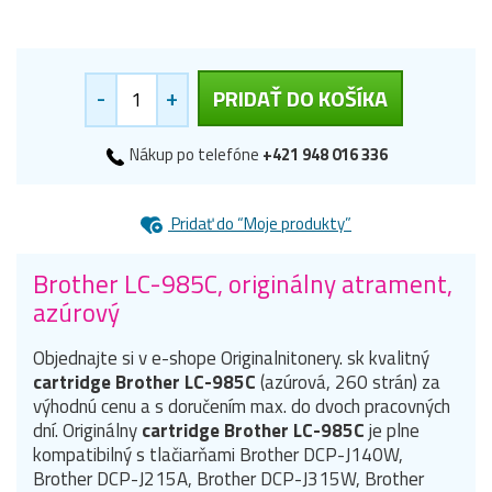
-
+
PRIDAŤ DO KOŠÍKA
Nákup po telefóne
+421 948 016 336
Pridať do “Moje produkty”
Brother LC-985C, originálny atrament,
azúrový
Objednajte si v e-shope Originalnitonery. sk kvalitný
cartridge Brother LC-985C
(azúrová, 260 strán) za
výhodnú cenu a s doručením max. do dvoch pracovných
dní. Originálny
cartridge Brother LC-985C
je plne
kompatibilný s tlačiarňami Brother DCP-J140W,
Brother DCP-J215A, Brother DCP-J315W, Brother