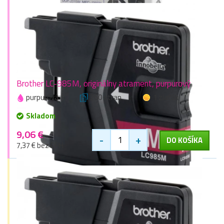
Brother LC-985M, originálny atrament, purpurový
purpurová
260 stran
1 zlaťák
Skladom
9,06 €
-
+
DO KOŠÍKA
7,37 € bez DPH