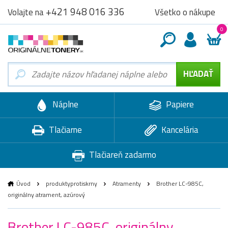
+421 948 016 336
Všetko o nákupe
Volajte na
0
Náplne
Papiere
Tlačiarne
Kancelária
Tlačiareň zadarmo
Úvod
produktyprotiskrny
Atramenty
Brother LC-985C,
originálny atrament, azúrový
Brother LC-985C, originálny