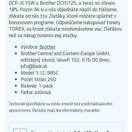
DCP-J515W a Brother DCPJ125, a teraz so zľavou
18%. Pozor: Ak si u nás objednáte náplň do tlačiarne,
získate od nás tzv. Zlaťáky, ktoré môžete uplatniť v
bonusovom programe. Odporúčame nakupovať tonery
TOREX, za ktoré získate mnohonásobne viac Zlaťákov
než za nákup tonerov inej značky.
Výrobce:
Brother
Brother Central and Eastern Europe GmbH,
odštěpný závod, Veveří 102, 616 00 Brno.,
info@bisk.sk
Model 1: LC-985C
Počet strán: 260
Balenie: 1-pack
Farba: azúrová
Technické špecifikácie sa môžu zmeniť bez predchádzajúceho
upozornenia. Obrázky majú iba informatívny charakter.