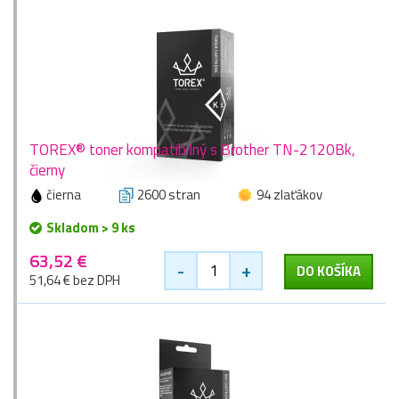
TOREX® toner kompatibilný s Brother TN-2120Bk,
čierny
čierna
2600 stran
94 zlaťákov
Skladom > 9 ks
63,52 €
-
+
DO KOŠÍKA
51,64 € bez DPH