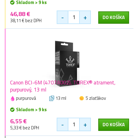
Skladom > 9 ks
46,88 €
-
+
DO KOŠÍKA
38,11 € bez DPH
Canon BCI-6M (4707A002), TOREX® atrament,
purpurový, 13 ml
purpurová
13 ml
5 zlaťákov
Skladom > 9 ks
6,55 €
-
+
DO KOŠÍKA
5,33 € bez DPH