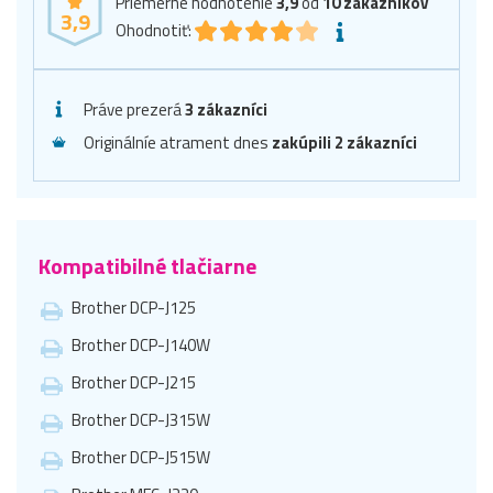
Priemerné hodnotenie
3,9
od
10
zákazníkov
3,9
Ohodnotiť:
Práve prezerá
3 zákazníci
Originálníe atrament dnes
zakúpili 2 zákazníci
Kompatibilné tlačiarne
Brother DCP-J125
Brother DCP-J140W
Brother DCP-J215
Brother DCP-J315W
Brother DCP-J515W