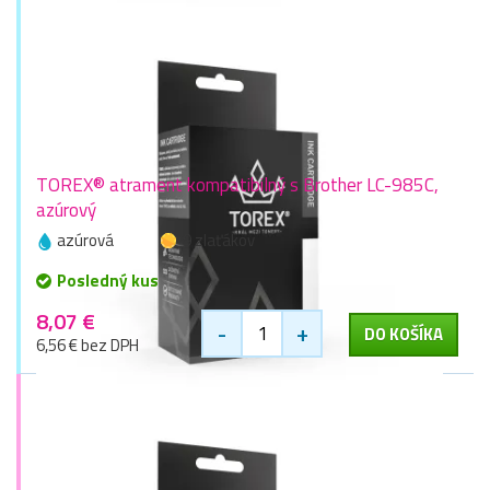
TOREX® atrament kompatibilný s Brother LC-985C,
azúrový
azúrová
9 zlaťákov
Posledný kus
8,07 €
-
+
DO KOŠÍKA
6,56 € bez DPH