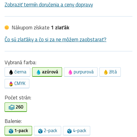
Zobraziť termín doručenia a ceny dopravy
Nákupom získate
1 zlaťák
Čo sú zlaťáky a čo si za ne môžem zaobstarať?
Vybraná farba:
čierna
azúrová
purpurová
žltá
CMYK
Počet strán:
260
Balenie:
1-pack
2-pack
4-pack