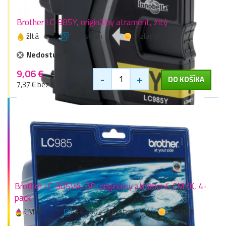
Brother LC-985Y, originálny atrament, žltý
žltá
260 stran
1 zlaťák
Nedostupné
9,06 €
-
+
DO KOŠÍKA
7,37 € bez DPH
Brother LC-985VALBP, originálny atrament, CMYK, 4-
pack
CMYK
3 × 260 + 300 stran
1 zlaťák