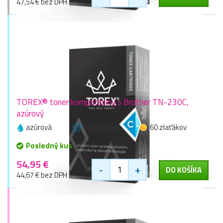
47,54 € bez DPH
TOREX® toner kompatibilný s Brother TN-230C,
azúrový
azúrová
1400 stran
60 zlaťákov
Posledný kus
54,95 €
-
+
DO KOŠÍKA
44,67 € bez DPH