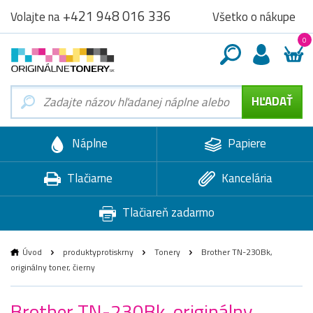
+421 948 016 336
Všetko o nákupe
Volajte na
0
Náplne
Papiere
Tlačiarne
Kancelária
Tlačiareň zadarmo
Úvod
produktyprotiskrny
Tonery
Brother TN-230Bk,
originálny toner, čierny
Brother TN-230Bk, originálny