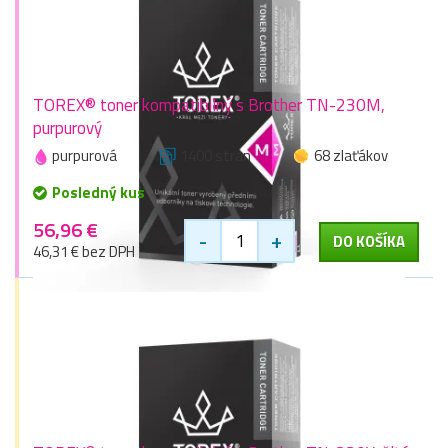
TOREX® toner kompatibilný s Brother TN-230M,
purpurový
purpurová
1400 stran
68 zlaťákov
Posledný kus
56,96 €
-
+
DO KOŠÍKA
46,31 € bez DPH