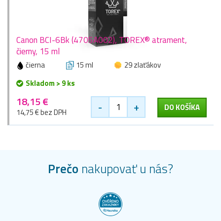
Canon BCI-6Bk (4705A002), TOREX® atrament,
čierny, 15 ml
čierna
15 ml
29 zlaťákov
Skladom > 9 ks
18,15 €
-
+
DO KOŠÍKA
14,75 € bez DPH
Prečo
nakupovať u nás?