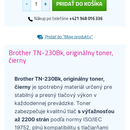
-
+
PRIDAŤ DO KOŠÍKA
Nákup po telefóne
+421 948 016 336
Pridať do “Moje produkty”
Brother TN-230Bk, originálny toner,
čierny
Brother TN-230Bk, originálny toner,
čierny
je spotrebný materiál určený pre
stabilný a presný tlačový výkon v
každodennej prevádzke. Toner
zabezpečuje kvalitnú tlač
s výťažnosťou
až 2200 strán
podľa normy ISO/IEC
19752, plnú kompatibilitu s tlačiarňami