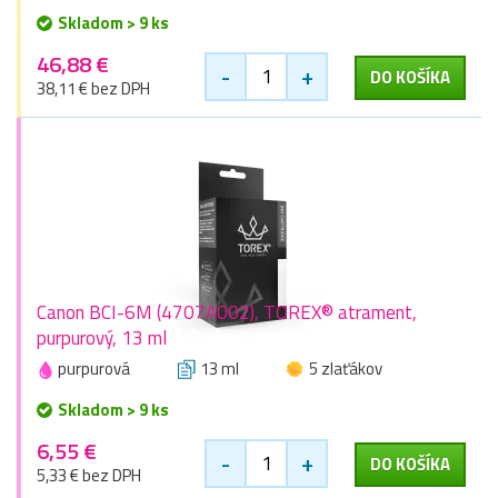
Skladom > 9 ks
46,88 €
-
+
DO KOŠÍKA
38,11 € bez DPH
Canon BCI-6M (4707A002), TOREX® atrament,
purpurový, 13 ml
purpurová
13 ml
5 zlaťákov
Skladom > 9 ks
6,55 €
-
+
DO KOŠÍKA
5,33 € bez DPH