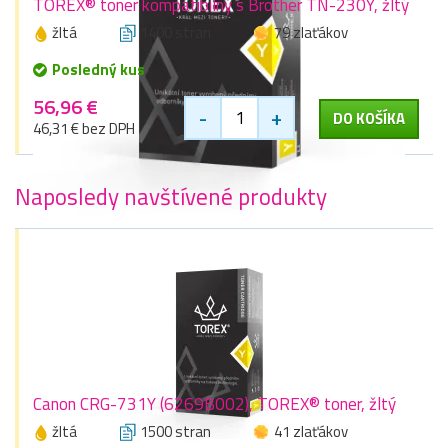
TOREX® toner kompatibilný s Brother TN-230Y, žltý
žltá
1400 stran
79 zlaťákov
Posledný kus
56,96 €
-
+
DO KOŠÍKA
46,31 € bez DPH
Naposledy navštívené produkty
Canon CRG-731Y (6269B002), TOREX® toner, žltý
žltá
1500 stran
41 zlaťákov