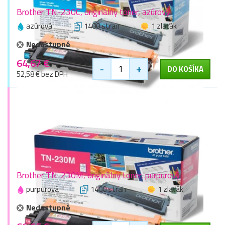
Brother TN-230C, originálny toner, azúrový
azúrová
1400 stran
1 zlaťák
Nedostupné
64,67 €
-
+
DO KOŠÍKA
52,58 € bez DPH
Brother TN-230M, originálny toner, purpurový
purpurová
1400 stran
1 zlaťák
Nedostupné