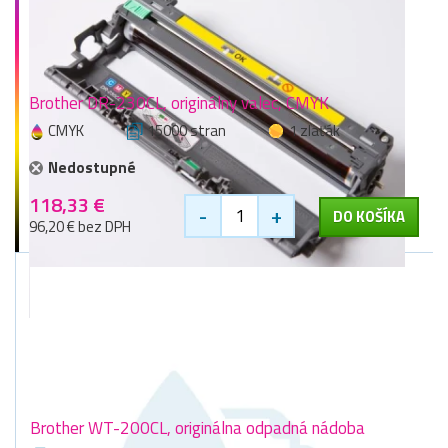
Brother DR-230CL, originálny valec, CMYK
CMYK
15000 stran
1 zlaťák
Nedostupné
118,33 €
-
+
DO KOŠÍKA
96,20 € bez DPH
Brother WT-200CL, originálna odpadná nádoba