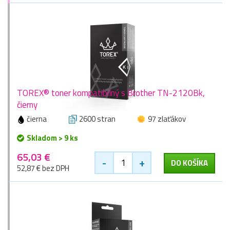
TOREX® toner kompatibilný s Brother TN-2120Bk,
čierny
čierna
2600 stran
97 zlaťákov
Skladom > 9 ks
65,03 €
-
+
DO KOŠÍKA
52,87 € bez DPH