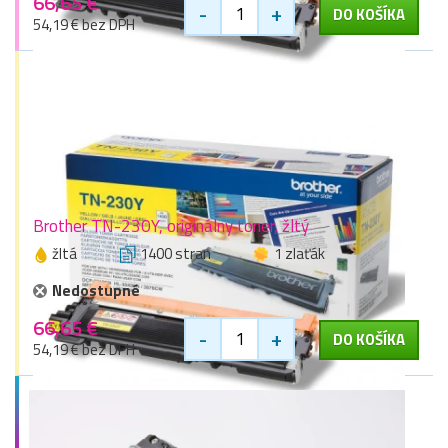
66,65 €
-
+
DO KOŠÍKA
54,19 € bez DPH
Brother TN-230Y, originálny toner, žltý
žltá
1400 stran
1 zlaťák
Nedostupné
66,65 €
-
+
DO KOŠÍKA
54,19 € bez DPH