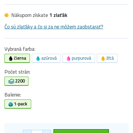
Nákupom získate
1 zlaťák
Čo sú zlaťáky a čo si za ne môžem zaobstarať?
Vybraná farba:
čierna
azúrová
purpurová
žltá
Počet strán:
2200
Balenie:
1-pack