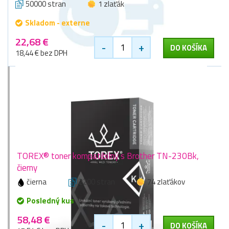
50000 stran
1 zlaťák
Skladom - externe
22,68 €
-
+
DO KOŠÍKA
18,44 € bez DPH
TOREX® toner kompatibilný s Brother TN-230Bk,
čierny
čierna
2200 stran
74 zlaťákov
Posledný kus
58,48 €
-
+
DO KOŠÍKA