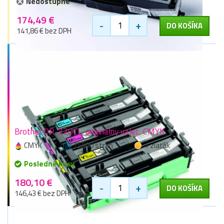
Nedostupné
174,49 €
-
+
DO KOŠÍKA
141,86 € bez DPH
Brother DR-320CL, originálny valec, CMYK
CMYK
25000 stran
1 zlaťák
Posledné kusy
180,10 €
-
+
DO KOŠÍKA
146,43 € bez DPH