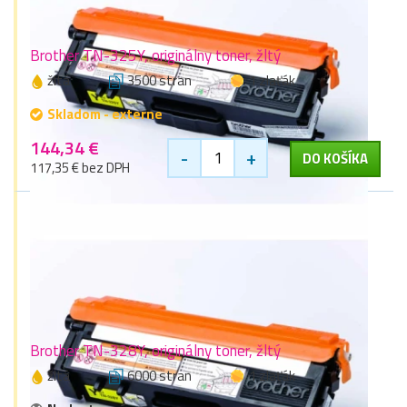
Brother TN-325Y, originálny toner, žltý
žltá
3500 stran
1 zlaťák
Skladom - externe
144,34 €
-
+
DO KOŠÍKA
117,35 € bez DPH
Brother TN-328Y, originálny toner, žltý
žltá
6000 stran
1 zlaťák