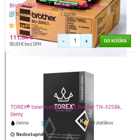
Brother BU-300CL, originálny optický pás
50000 stran
1 zlaťák
Skladom - externe
111,84 €
-
+
DO KOŠÍKA
90,93 € bez DPH
TOREX® toner kompatibilný s Brother TN-325Bk,
čierny
čierna
4000 stran
83 zlaťákov
Nedostupné