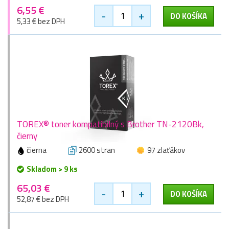
6,55 €
-
+
DO KOŠÍKA
5,33 € bez DPH
TOREX® toner kompatibilný s Brother TN-2120Bk,
čierny
čierna
2600 stran
97 zlaťákov
Skladom > 9 ks
65,03 €
-
+
DO KOŠÍKA
52,87 € bez DPH