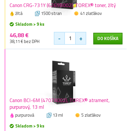
Canon CRG-731Y (6269B002), TOREX® toner, žltý
žltá
1500 stran
41 zlaťákov
Skladom > 9 ks
46,88 €
-
+
DO KOŠÍKA
38,11 € bez DPH
Canon BCI-6M (4707A002), TOREX® atrament,
purpurový, 13 ml
purpurová
13 ml
5 zlaťákov
Skladom > 9 ks