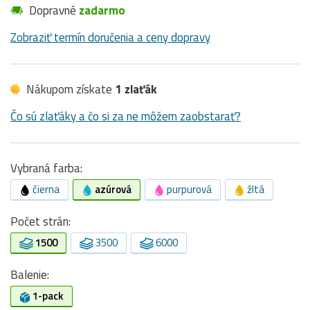
Dopravné
zadarmo
Zobraziť termín doručenia a ceny dopravy
Nákupom získate
1 zlaťák
Čo sú zlaťáky a čo si za ne môžem zaobstarať?
Vybraná farba:
čierna
azúrová
purpurová
žltá
Počet strán:
1500
3500
6000
Balenie:
1-pack