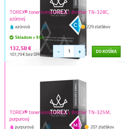
TOREX® toner kompatibilný s Brother TN-328C,
azúrový
azúrová
6000 stran
229 zlaťákov
Skladom > 9 ks
132,58 €
-
+
DO KOŠÍKA
107,79 € bez DPH
TOREX® toner kompatibilný s Brother TN-325M,
purpurový
purpurová
3500 stran
207 zlaťákov