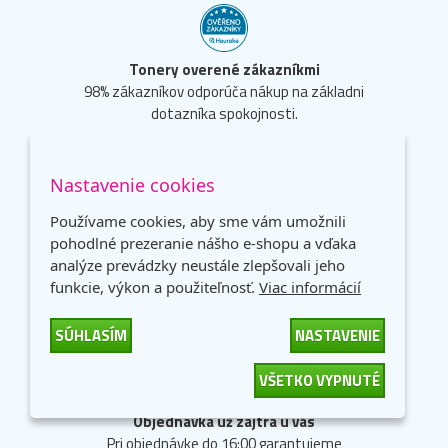
Tonery overené zákazníkmi
98% zákazníkov odporúča nákup na základni
dotazníka spokojnosti.
Nastavenie cookies
Používame cookies, aby sme vám umožnili
pohodlné prezeranie nášho e-shopu a vďaka
Dopravné ZADARMO.
analýze prevádzky neustále zlepšovali jeho
Neplaťte drahým dopravcom!
funkcie, výkon a použiteľnosť.
Viac informácií
Dopravné zadarmo od 59 €.
SÚHLASÍM
NASTAVENIE
VŠETKO VYPNUTÉ
Objednávka už zajtra u vás
Pri objednávke do 16:00 garantujeme