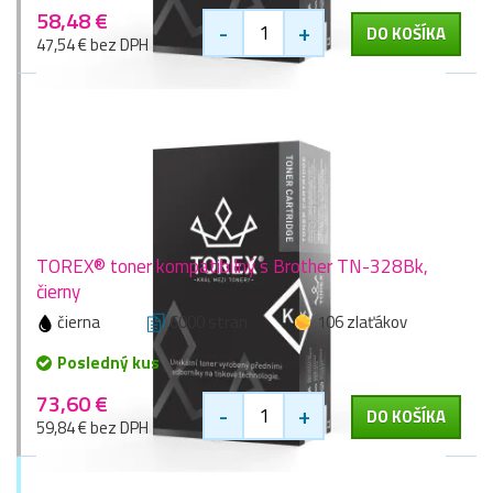
58,48 €
-
+
DO KOŠÍKA
47,54 € bez DPH
TOREX® toner kompatibilný s Brother TN-328Bk,
čierny
čierna
6000 stran
106 zlaťákov
Posledný kus
73,60 €
-
+
DO KOŠÍKA
59,84 € bez DPH