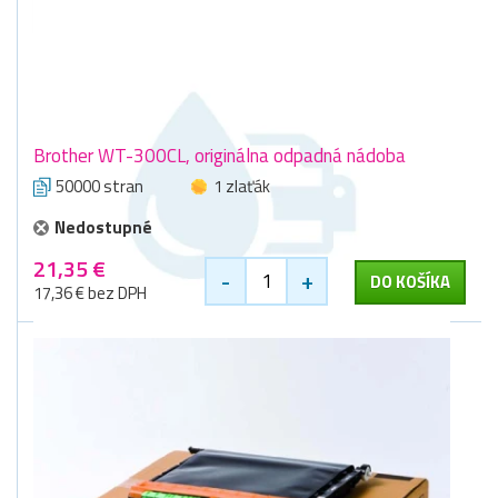
Brother WT-300CL, originálna odpadná nádoba
50000 stran
1 zlaťák
Nedostupné
21,35 €
-
+
DO KOŠÍKA
17,36 € bez DPH