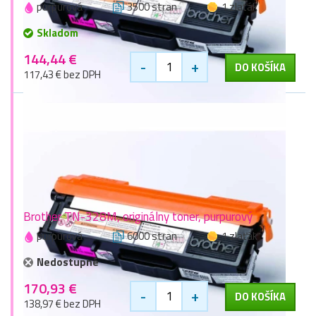
purpurová
3500 stran
1 zlaťák
Skladom
144,44 €
-
+
DO KOŠÍKA
117,43 € bez DPH
Brother TN-328M, originálny toner, purpurový
purpurová
6000 stran
1 zlaťák
Nedostupné
170,93 €
-
+
DO KOŠÍKA
138,97 € bez DPH