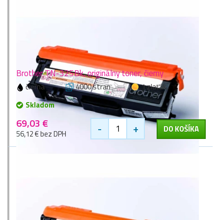
Brother TN-325Bk, originálny toner, čierny
čierna
4000 stran
1 zlaťák
Skladom
69,03 €
-
+
DO KOŠÍKA
56,12 € bez DPH