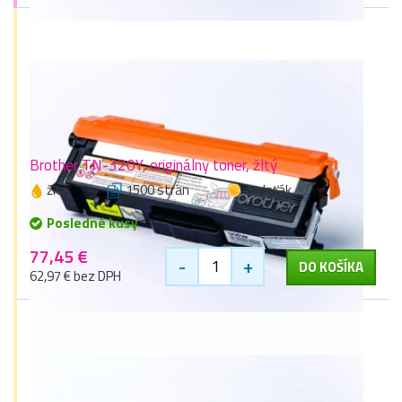
Brother TN-320Y, originálny toner, žltý
žltá
1500 stran
1 zlaťák
Posledné kusy
77,45 €
-
+
DO KOŠÍKA
62,97 € bez DPH