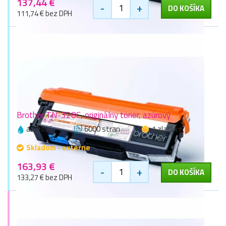
137,44 €
-
+
DO KOŠÍKA
111,74 € bez DPH
Brother TN-328C, originálny toner, azúrový
azúrová
6000 stran
1 zlaťák
Skladom - externe
163,93 €
-
+
DO KOŠÍKA
133,27 € bez DPH