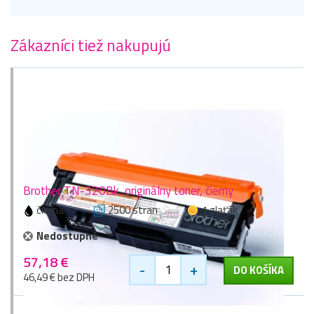
Zákazníci tiež nakupujú
Brother TN-320Bk, originálny toner, čierny
čierna
2500 stran
1 zlaťák
Nedostupné
57,18 €
-
+
DO KOŠÍKA
46,49 € bez DPH