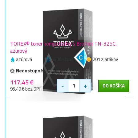
TOREX® toner kompatibilný s Brother TN-325C,
azúrový
azúrová
3500 stran
201 zlaťákov
Nedostupné
117,45 €
-
+
DO KOŠÍKA
95,49 € bez DPH