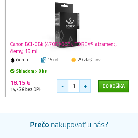
Canon BCI-6Bk (4705A002), TOREX® atrament,
čierny, 15 ml
čierna
15 ml
29 zlaťákov
Skladom > 9 ks
18,15 €
-
+
DO KOŠÍKA
14,75 € bez DPH
Prečo
nakupovať u nás?