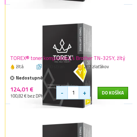
TOREX® toner kompatibilný s Brother TN-325Y, žltý
žltá
3500 stran
207 zlaťákov
Nedostupné
124,01 €
-
+
DO KOŠÍKA
100,82 € bez DPH