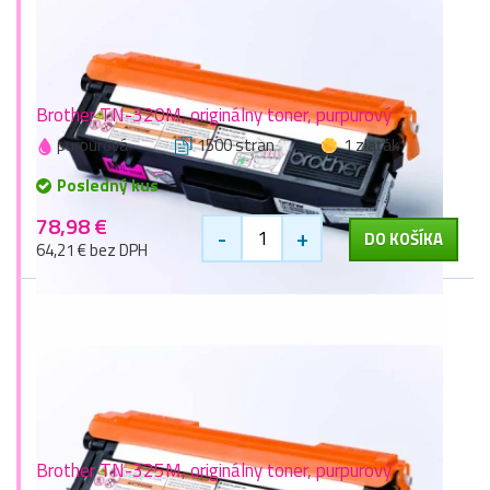
Brother TN-320M, originálny toner, purpurový
purpurová
1500 stran
1 zlaťák
Posledný kus
78,98 €
-
+
DO KOŠÍKA
64,21 € bez DPH
Brother TN-325M, originálny toner, purpurový