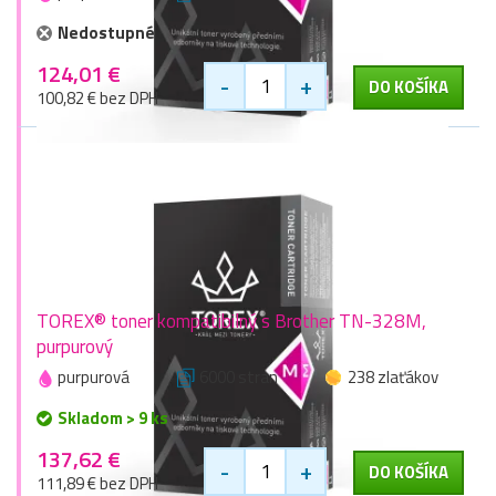
Nedostupné
124,01 €
-
+
DO KOŠÍKA
100,82 € bez DPH
TOREX® toner kompatibilný s Brother TN-328M,
purpurový
purpurová
6000 stran
238 zlaťákov
Skladom > 9 ks
137,62 €
-
+
DO KOŠÍKA
111,89 € bez DPH