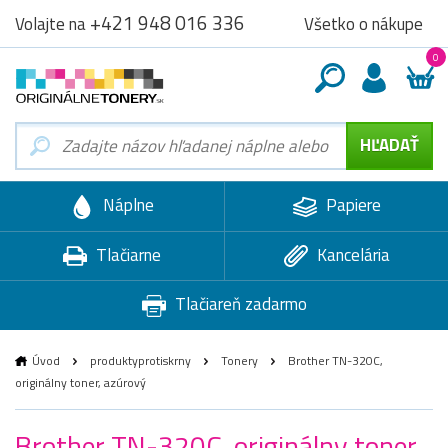
+421 948 016 336
Všetko o nákupe
Volajte na
0
Náplne
Papiere
Tlačiarne
Kancelária
Tlačiareň zadarmo
Úvod
produktyprotiskrny
Tonery
Brother TN-320C,
originálny toner, azúrový
Brother TN-320C, originálny toner,