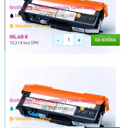
Brother TN-328Bk, originálny toner, čierny
čierna
6000 stran
1 zlaťák
Skladom - externe
86,48 €
-
+
DO KOŠÍKA
70,31 € bez DPH
Brother TN-325C, originálny toner, azúrový
azúrová
3500 stran
1 zlaťák
Skladom - externe