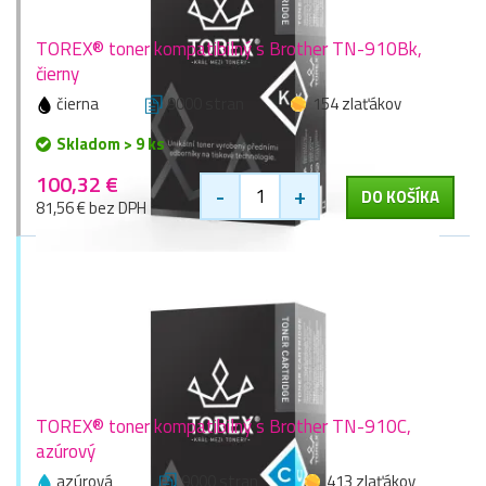
TOREX® toner kompatibilný s Brother TN-910Bk,
čierny
čierna
9000 stran
154 zlaťákov
Skladom > 9 ks
100,32 €
-
+
DO KOŠÍKA
81,56 € bez DPH
TOREX® toner kompatibilný s Brother TN-910C,
azúrový
azúrová
9000 stran
413 zlaťákov