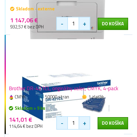
Skladom - externe
1 147,06 €
-
+
DO KOŠÍKA
932,57 € bez DPH
Brother DR-421CL, originálny valec, CMYK, 4-pack
CMYK
50000 stran
1 zlaťák
Skladom > 9 ks
141,01 €
-
+
DO KOŠÍKA
114,64 € bez DPH