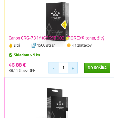
Canon CRG-731Y (6269B002), TOREX® toner, žltý
žltá
1500 stran
41 zlaťákov
Skladom > 9 ks
46,88 €
-
+
DO KOŠÍKA
38,11 € bez DPH