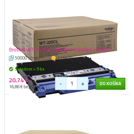
Brother WT-320CL, originálna odpadná nádoba
50000 stran
1 zlaťák
Skladom > 9 ks
20,74 €
-
+
DO KOŠÍKA
16,86 € bez DPH