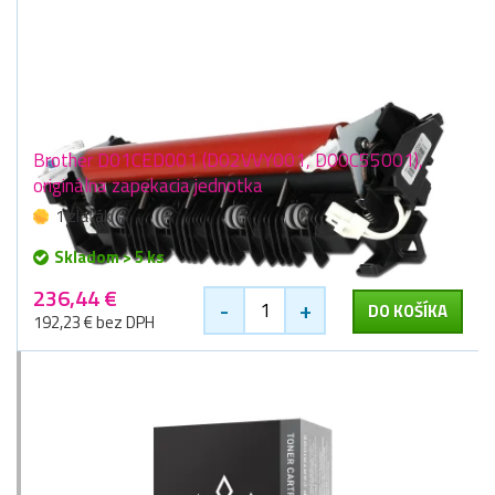
Brother D01CED001 (D02VVY001, D00C55001),
originálna zapekacia jednotka
1 zlaťák
Skladom > 5 ks
236,44 €
-
+
DO KOŠÍKA
192,23 € bez DPH