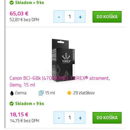
Skladom > 9 ks
65,03 €
-
+
DO KOŠÍKA
52,87 € bez DPH
Canon BCI-6Bk (4705A002), TOREX® atrament,
čierny, 15 ml
čierna
15 ml
29 zlaťákov
Skladom > 9 ks
18,15 €
-
+
DO KOŠÍKA
14,75 € bez DPH