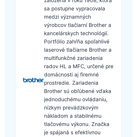
založená v roku 1908, ktorá
sa postupne vypracovala
medzi významných
výrobcov tlačiarní Brother a
kancelárskych technológií.
Portfólio zahŕňa spoľahlivé
laserové tlačiarne Brother a
multifunkčné zariadenia
radov HL a MFC, určené pre
domácnosti aj firemné
prostredie. Zariadenia
Brother sú obľúbené vďaka
jednoduchému ovládaniu,
nízkym prevádzkovým
nákladom a stabilnému
tlačovému výkonu. Značka
je spájaná s efektívnou