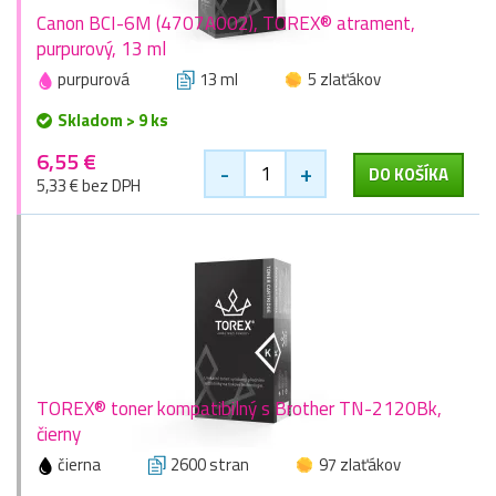
Canon BCI-6M (4707A002), TOREX® atrament,
purpurový, 13 ml
purpurová
13 ml
5 zlaťákov
Skladom > 9 ks
6,55 €
-
+
DO KOŠÍKA
5,33 € bez DPH
TOREX® toner kompatibilný s Brother TN-2120Bk,
čierny
čierna
2600 stran
97 zlaťákov