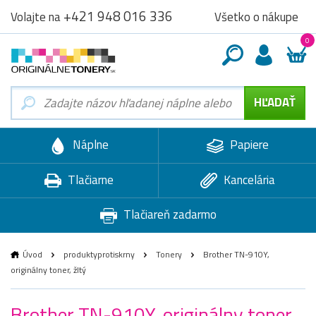
+421 948 016 336
Všetko o nákupe
Volajte na
0
Náplne
Papiere
Tlačiarne
Kancelária
Tlačiareň zadarmo
Úvod
produktyprotiskrny
Tonery
Brother TN-910Y,
originálny toner, žltý
Brother TN-910Y, originálny toner,