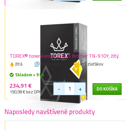
TOREX® toner kompatibilný s Brother TN-910Y, žltý
žltá
9000 stran
415 zlaťákov
Skladom > 9 ks
234,91 €
-
+
DO KOŠÍKA
190,98 € bez DPH
Naposledy navštívené produkty