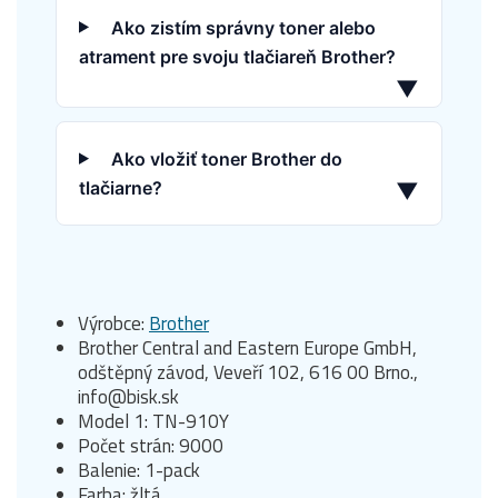
Ako zistím správny toner alebo
atrament pre svoju tlačiareň Brother?
▼
Ako vložiť toner Brother do
tlačiarne?
▼
Výrobce:
Brother
Brother Central and Eastern Europe GmbH,
odštěpný závod, Veveří 102, 616 00 Brno.,
info@bisk.sk
Model 1: TN-910Y
Počet strán: 9000
Balenie: 1-pack
Farba: žltá