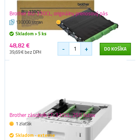
Brother BU-330CL, originálny prenosový pás
130000 stran
1 zlaťák
Skladom > 5 ks
48,82 €
-
+
DO KOŠÍKA
39,69 € bez DPH
Brother zásobník LT-330CL, 250 listov
1 zlaťák
Skladom - externe