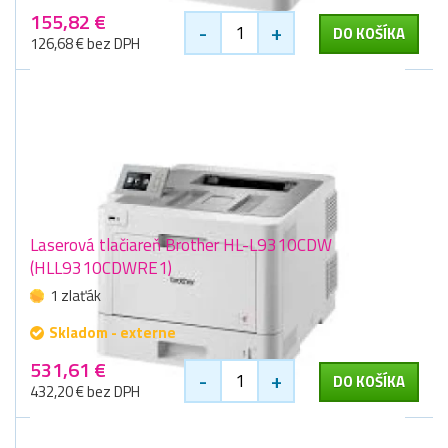
155,82 €
-
+
DO KOŠÍKA
126,68 € bez DPH
Laserová tlačiareň Brother HL-L9310CDW
(HLL9310CDWRE1)
1 zlaťák
Skladom - externe
531,61 €
-
+
DO KOŠÍKA
432,20 € bez DPH