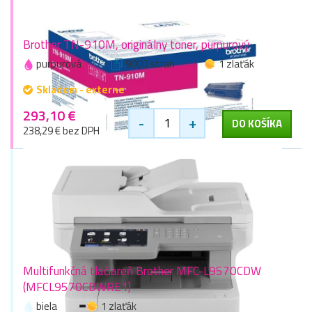
Brother TN-910M, originálny toner, purpurový
purpurová
9000 stran
1 zlaťák
Skladom - externe
293,10 €
-
+
DO KOŠÍKA
238,29 € bez DPH
Multifunkčná tlačiareň Brother MFC-L9570CDW
(MFCL9570CDWRE1)
biela
1 zlaťák