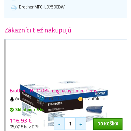
Brother MFC-L9750CDW
Zákazníci tiež nakupujú
Brother TN-910Bk, originálny toner, čierny
čierna
9000 stran
1 zlaťák
Skladom > 5 ks
116,93 €
-
+
DO KOŠÍKA
95,07 € bez DPH