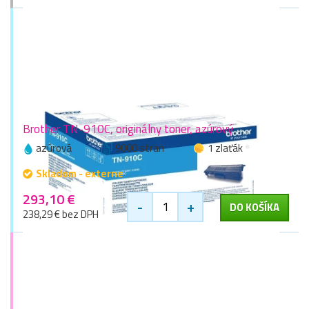
Brother TN-910C, originálny toner, azúrový
azúrová
9000 stran
1 zlaťák
Skladom - externe
293,10 €
-
+
DO KOŠÍKA
238,29 € bez DPH