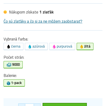
Nákupom získate
1 zlaťák
Čo sú zlaťáky a čo si za ne môžem zaobstarať?
Vybraná farba:
čierna
azúrová
purpurová
žltá
Počet strán:
9000
Balenie:
1-pack