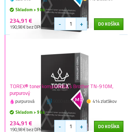
Skladom > 9 ks
234,91 €
-
+
DO KOŠÍKA
190,98 € bez DPH
TOREX® toner kompatibilný s Brother TN-910M,
purpurový
purpurová
9000 stran
414 zlaťákov
Skladom > 9 ks
234,91 €
-
+
DO KOŠÍKA
190,98 € bez DPH