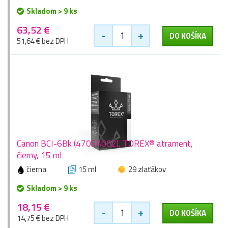
Skladom > 9 ks
63,52 €
-
+
DO KOŠÍKA
51,64 € bez DPH
Canon BCI-6Bk (4705A002), TOREX® atrament,
čierny, 15 ml
čierna
15 ml
29 zlaťákov
Skladom > 9 ks
18,15 €
-
+
DO KOŠÍKA
14,75 € bez DPH