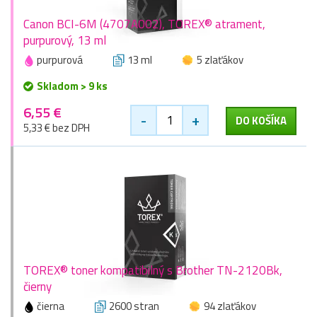
Canon BCI-6M (4707A002), TOREX® atrament,
purpurový, 13 ml
purpurová
13 ml
5 zlaťákov
Skladom > 9 ks
6,55 €
-
+
DO KOŠÍKA
5,33 € bez DPH
TOREX® toner kompatibilný s Brother TN-2120Bk,
čierny
čierna
2600 stran
94 zlaťákov