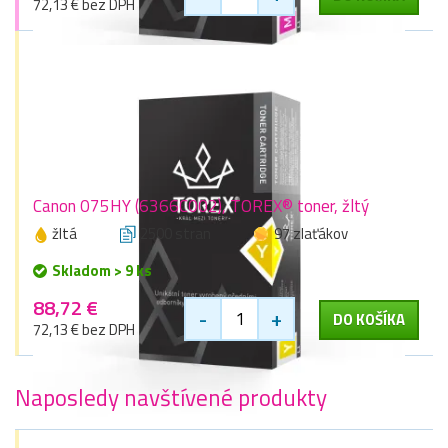
72,13 € bez DPH
Canon 075HY (6366C002), TOREX® toner, žltý
žltá
2500 stran
97 zlaťákov
Skladom > 9 ks
88,72 €
-
+
DO KOŠÍKA
72,13 € bez DPH
Naposledy navštívené produkty