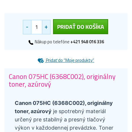
-
+
PRIDAŤ DO KOŠÍKA
Nákup po telefóne
+421 948 016 336
Pridať do “Moje produkty”
Canon 075HC (6368C002), originálny
toner, azúrový
Canon 075HC (6368C002), originálny
toner, azúrový
je spotrebný materiál
určený pre stabilný a presný tlačový
výkon v každodennej prevádzke. Toner