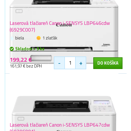
Laserová tlačiareň Canon i-SENSYS LBP646cdw
(6929C007)
biela
1 zlaťák
Skladom > 9 ks
199,22 €
-
+
DO KOŠÍKA
161,97 € bez DPH
Laserová tlačiareň Canon i-SENSYS LBP647cdw