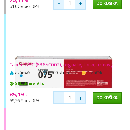
-
+
DO KOŠÍKA
61,07 € bez DPH
Canon 075C (6364C002), originálny toner, azúrový
azúrová
1300 stran
1 zlaťák
Skladom > 9 ks
85,19 €
-
+
DO KOŠÍKA
69,26 € bez DPH