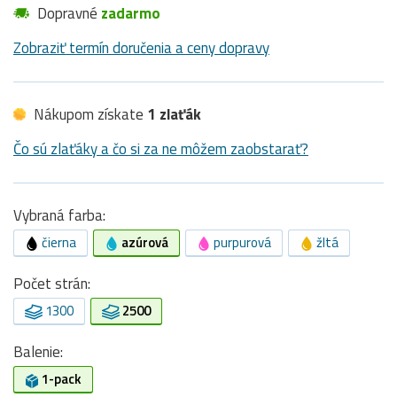
Dopravné
zadarmo
Zobraziť termín doručenia a ceny dopravy
Nákupom získate
1 zlaťák
Čo sú zlaťáky a čo si za ne môžem zaobstarať?
Vybraná farba:
čierna
azúrová
purpurová
žltá
Počet strán:
1300
2500
Balenie:
1-pack