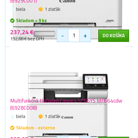
(6929C001)
biela
1 zlaťák
Skladom > 9 ks
237,24 €
-
+
DO KOŠÍKA
192,88 € bez DPH
Multifunkčná tlačiareň Canon i-SENSYS MF664cdw
(6928C008)
biela
1 zlaťák
Skladom - externe