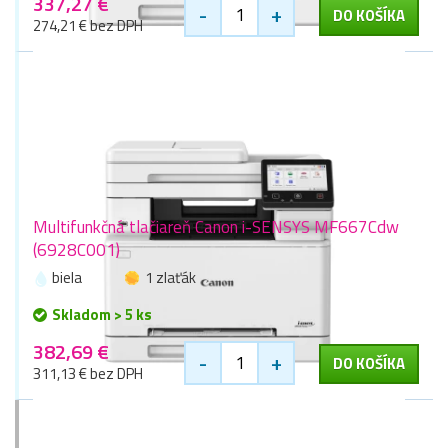
337,27 €
-
+
DO KOŠÍKA
274,21 € bez DPH
Multifunkčná tlačiareň Canon i-SENSYS MF667Cdw
(6928C001)
biela
1 zlaťák
Skladom > 5 ks
382,69 €
-
+
DO KOŠÍKA
311,13 € bez DPH