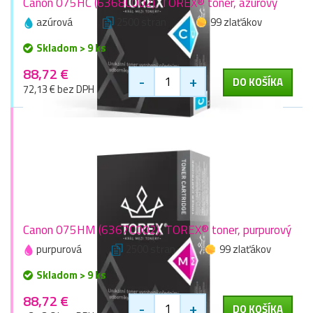
Canon 075HC (6368C002), TOREX® toner, azúrový
azúrová
2500 stran
99 zlaťákov
Skladom > 9 ks
88,72 €
-
+
DO KOŠÍKA
72,13 € bez DPH
Canon 075HM (6367C002), TOREX® toner, purpurový
purpurová
2500 stran
99 zlaťákov
Skladom > 9 ks
88,72 €
-
+
DO KOŠÍKA