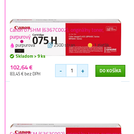
Canon 075HM (6367C002), originálny toner,
purpurový
purpurová
2500 stran
1 zlaťák
Skladom > 9 ks
102,64 €
-
+
DO KOŠÍKA
83,45 € bez DPH