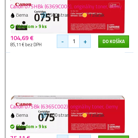
Canon 075HBk (6369C002), originálny toner, čierny
čierna
3500 stran
1 zlaťák
Skladom > 9 ks
104,69 €
-
+
DO KOŠÍKA
85,11 € bez DPH
Canon 075Bk (6365C002), originálny toner, čierny
čierna
1400 stran
1 zlaťák
Skladom > 9 ks
75,11 €