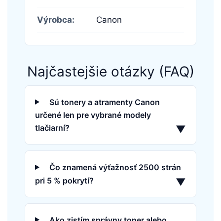
Výrobca:
Canon
Najčastejšie otázky (FAQ)
Sú tonery a atramenty Canon
určené len pre vybrané modely
tlačiarní?
▼
Čo znamená výťažnosť 2500 strán
pri 5 % pokrytí?
▼
Ako zistím správny toner alebo