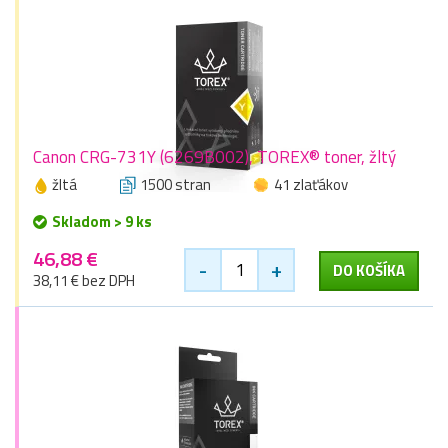
Canon CRG-731Y (6269B002), TOREX® toner, žltý
žltá
1500 stran
41 zlaťákov
Skladom > 9 ks
46,88 €
-
+
DO KOŠÍKA
38,11 € bez DPH