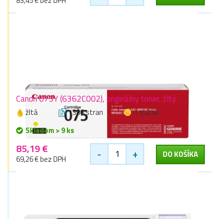
83,45 € bez DPH
Canon 075Y (6362C002), originálny toner, žltý
žltá
1300 stran
1 zlaťák
Skladom > 9 ks
85,19 €
-
+
DO KOŠÍKA
69,26 € bez DPH