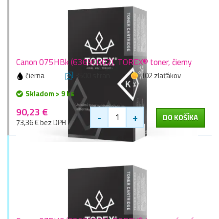
Canon 075HBk (6369C002), TOREX® toner, čierny
čierna
3500 stran
102 zlaťákov
Skladom > 9 ks
90,23 €
-
+
DO KOŠÍKA
73,36 € bez DPH