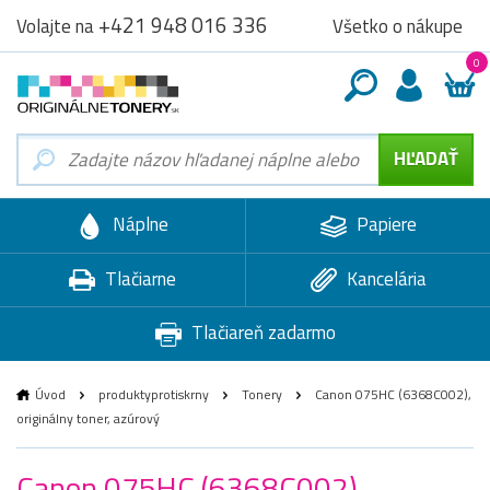
+421 948 016 336
Všetko o nákupe
Volajte na
0
Náplne
Papiere
Tlačiarne
Kancelária
Tlačiareň zadarmo
Úvod
produktyprotiskrny
Tonery
Canon 075HC (6368C002),
originálny toner, azúrový
Canon 075HC (6368C002),