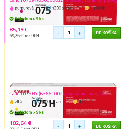
Canon 075M (6363C002), originálny toner, purpurový
purpurová
1300 stran
1 zlaťák
Skladom > 9 ks
85,19 €
-
+
DO KOŠÍKA
69,26 € bez DPH
Canon 075HY (6366C002), originálny toner, žltý
žltá
2500 stran
1 zlaťák
Skladom > 9 ks
102,64 €
-
+
DO KOŠÍKA