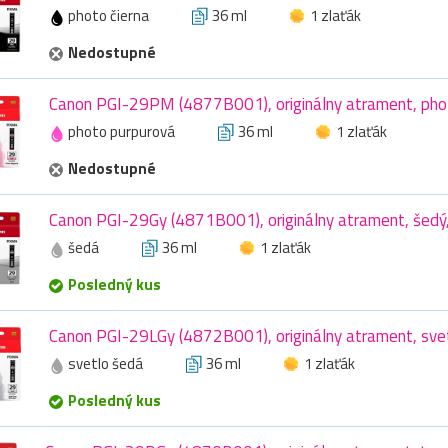
photo čierna
36 ml
1 zlaťák
Nedostupné
Canon PGI-29PM (4877B001), originálny atrament, phot
photo purpurová
36 ml
1 zlaťák
Nedostupné
Canon PGI-29Gy (4871B001), originálny atrament, šedý
šedá
36 ml
1 zlaťák
Posledný kus
Canon PGI-29LGy (4872B001), originálny atrament, svet
svetlo šedá
36 ml
1 zlaťák
Posledný kus