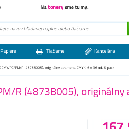
tonery
Na
sme tu my.
)
Papiere
Tlačiarne
Kancelária
CMY/PC/PM/R (4873B005), originálny atrament, CMYK, 6 × 36 ml, 6-pack
/R (4873B005), originálny a
167,