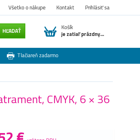
Všetko o nákupe
Kontakt
Prihlásiť sa
Košík
je zatiaľ prázdny...
Tlačiareň zadarmo
trament, CMYK, 6 × 36
52 €