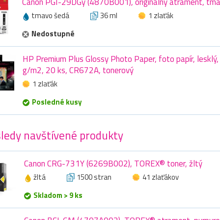
Canon PGI-29DGy (4870B001), originálny atrament, tma
tmavo šedá
36 ml
1 zlaťák
Nedostupné
HP Premium Plus Glossy Photo Paper, foto papír, lesklý,
g/m2, 20 ks, CR672A, tonerový
1 zlaťák
Posledné kusy
ledy navštívené produkty
Canon CRG-731Y (6269B002), TOREX® toner, žltý
žltá
1500 stran
41 zlaťákov
Skladom > 9 ks