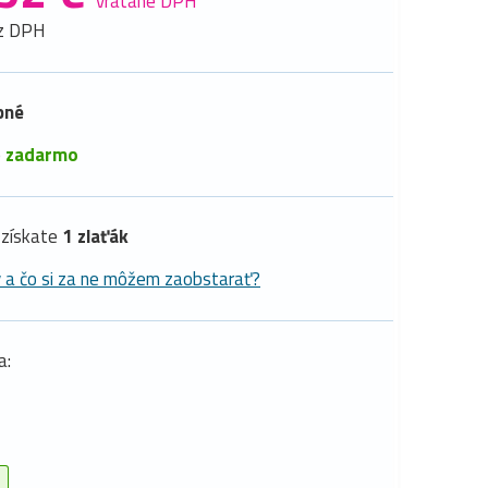
vrátane DPH
z DPH
pné
é
zadarmo
získate
1 zlaťák
y a čo si za ne môžem zaobstarať?
a: