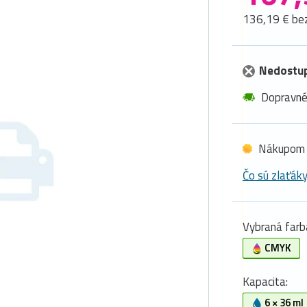
136,19 € be
Nedostu
Dopravn
Nákupom 
Čo sú zlaťák
Vybraná farb
CMYK
Kapacita:
6 × 36 ml