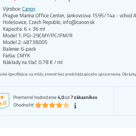
Výrobce:
Canon
Prague Marina Office Center, Jankovcova 1595/14a - vchod A
Holešovice, Czech Republic, info@canon.sk
Kapacita: 6 × 36 ml
Model 1: PGI-29CMY/PC/PM/R
Model 2: 4873B005
Balenie: 6-pack
Farba: CMYK
Náklady na tlač: 0.78 € / ml
ické špecifikácie sa môžu zmeniť bez predchádzajúceho upozornenia. Obrázky 
Priemerné hodnotenie
4,0
od
7
zákazníkov
4,0
Ohodnotiť: