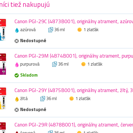
íci tiež nakupujú
Canon PGI-29C (4873B001), originálny atrament, azúrov
azúrová
36 ml
1 zlaťák
Nedostupné
Canon PGI-29M (4874B001), originálny atrament, purpu
purpurová
36 ml
1 zlaťák
Skladom
Canon PGI-29Y (4875B001), originálny atrament, žltý, 
žltá
36 ml
1 zlaťák
Nedostupné
Canon PGI-29R (4878B001), originálny atrament, červen
červená
36 ml
1 zlaťák