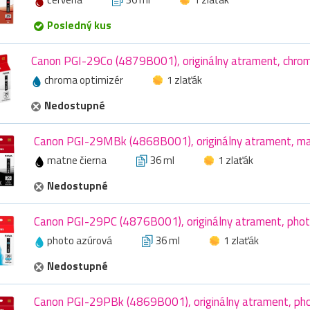
Posledný kus
Canon PGI-29Co (4879B001), originálny atrament, chrom
chroma optimizér
1 zlaťák
Nedostupné
Canon PGI-29MBk (4868B001), originálny atrament, mat
matne čierna
36 ml
1 zlaťák
Nedostupné
Canon PGI-29PC (4876B001), originálny atrament, phot
photo azúrová
36 ml
1 zlaťák
Nedostupné
Canon PGI-29PBk (4869B001), originálny atrament, phot