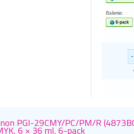
Balenie:
6-pack
-
non PGI-29CMY/PC/PM/R (4873B005
YK, 6 × 36 ml, 6-pack