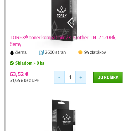
TOREX® toner kompatibilný s Brother TN-2120Bk,
čierny
čierna
2600 stran
94 zlaťákov
Skladom > 9 ks
63,52 €
-
+
DO KOŠÍKA
51,64 € bez DPH