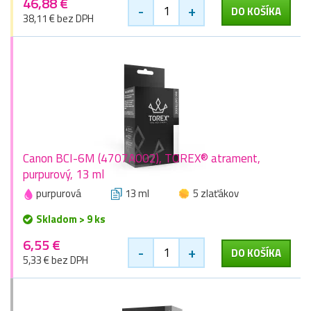
46,88 €
-
+
DO KOŠÍKA
38,11 € bez DPH
Canon BCI-6M (4707A002), TOREX® atrament,
purpurový, 13 ml
purpurová
13 ml
5 zlaťákov
Skladom > 9 ks
6,55 €
-
+
DO KOŠÍKA
5,33 € bez DPH