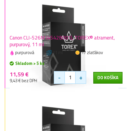
Canon CLI-526M (4542B001), TOREX® atrament,
purpurový, 11 ml
purpurová
11 ml
17 zlaťákov
Skladom > 5 ks
11,59 €
-
+
DO KOŠÍKA
9,43 € bez DPH