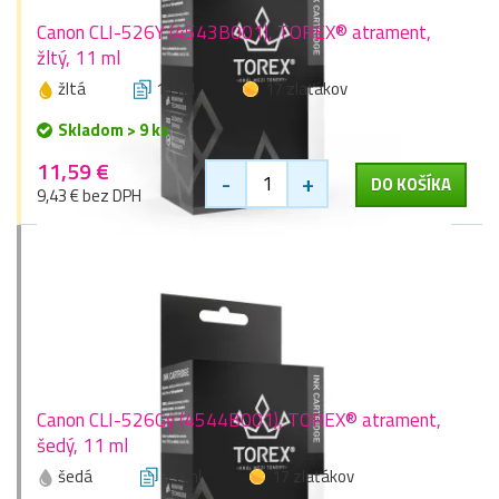
Canon CLI-526Y (4543B001), TOREX® atrament,
žltý, 11 ml
žltá
11 ml
17 zlaťákov
Skladom > 9 ks
11,59 €
-
+
DO KOŠÍKA
9,43 € bez DPH
Canon CLI-526Gy (4544B001), TOREX® atrament,
šedý, 11 ml
šedá
11 ml
17 zlaťákov