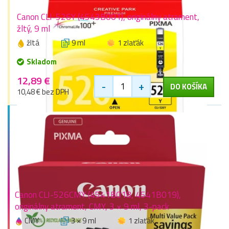
Canon CLI-526Y (4543B001), originálny atrament,
žltý, 9 ml
žltá
9 ml
1 zlaťák
Skladom
12,89 €
-
+
DO KOŠÍKA
10,48 € bez DPH
Canon CLI-526CMY (4541B018, 4541B019),
originálny atrament, CMY, 3 × 9 ml, 3-pack
CMY
3 × 9 ml
1 zlaťák