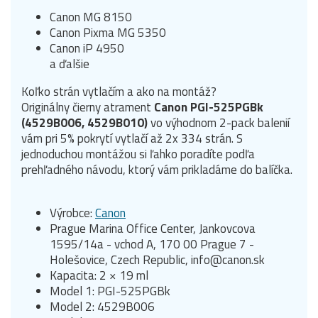
Canon MG 8150
Canon Pixma MG 5350
Canon iP 4950
a ďalšie
Koľko strán vytlačím a ako na montáž?
Originálny čierny atrament
Canon PGI-525PGBk
(4529B006, 4529B010)
vo výhodnom 2-pack balenií
vám pri 5% pokrytí vytlačí až 2x 334 strán. S
jednoduchou montážou si ľahko poradíte podľa
prehľadného návodu, ktorý vám prikladáme do balíčka.
Výrobce:
Canon
Prague Marina Office Center, Jankovcova
1595/14a - vchod A, 170 00 Prague 7 -
Holešovice, Czech Republic, info@canon.sk
Kapacita: 2 × 19 ml
Model 1: PGI-525PGBk
Model 2: 4529B006