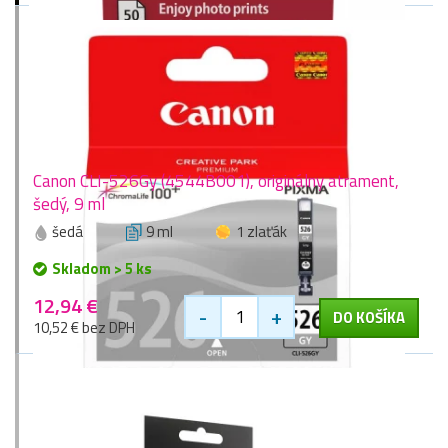
Canon CLI-526Gy (4544B001), originálny atrament,
šedý, 9 ml
šedá
9 ml
1 zlaťák
Skladom > 5 ks
12,94 €
-
+
DO KOŠÍKA
10,52 € bez DPH