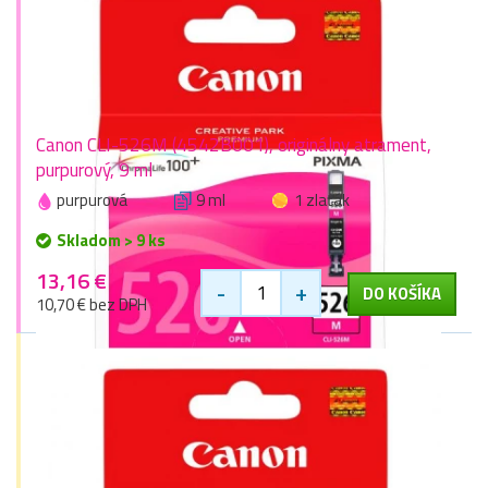
Canon CLI-526M (4542B001), originálny atrament,
purpurový, 9 ml
purpurová
9 ml
1 zlaťák
Skladom > 9 ks
13,16 €
-
+
DO KOŠÍKA
10,70 € bez DPH