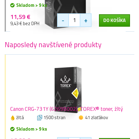
Skladom > 9 ks
11,59 €
-
+
DO KOŠÍKA
9,43 € bez DPH
Naposledy navštívené produkty
Canon CRG-731Y (6269B002), TOREX® toner, žltý
žltá
1500 stran
41 zlaťákov
Skladom > 9 ks