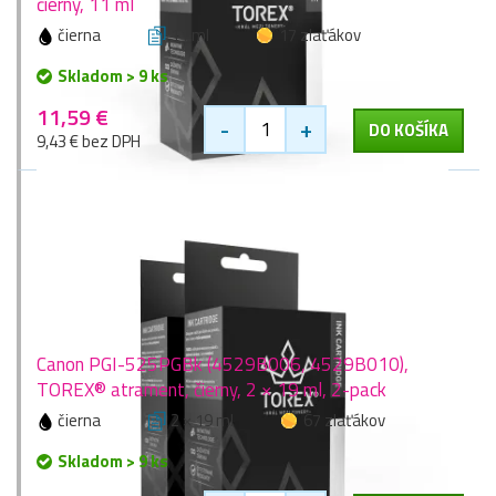
čierny, 11 ml
čierna
11 ml
17 zlaťákov
Skladom > 9 ks
11,59 €
-
+
DO KOŠÍKA
9,43 € bez DPH
Canon PGI-525PGBk (4529B006, 4529B010),
TOREX® atrament, čierny, 2 × 19 ml, 2-pack
čierna
2 × 19 ml
67 zlaťákov
Skladom > 9 ks