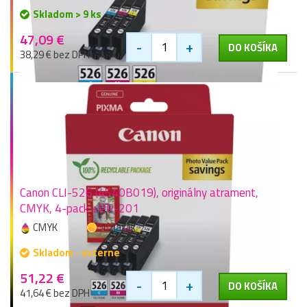
Skladom > 9 ks
47,09 €
-
+
DO KOŠÍKA
38,29 € bez DPH
Canon CLI-526 (4540B019), originálny atrament,
CMYK, 4-pack +PP-201
CMYK
1 zlaťák
Skladom - externe
51,22 €
-
+
DO KOŠÍKA
41,64 € bez DPH