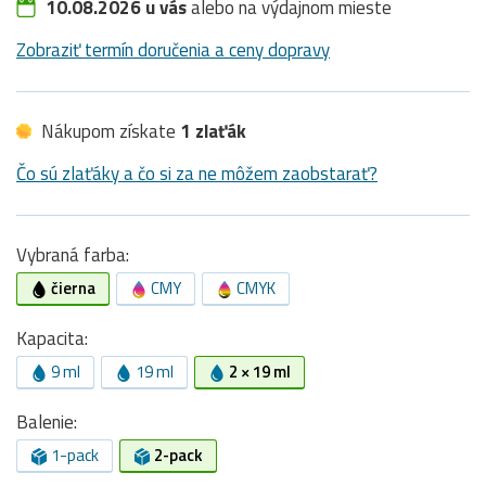
10.08.2026 u vás
alebo na výdajnom mieste
Zobraziť termín doručenia a ceny dopravy
Nákupom získate
1 zlaťák
Čo sú zlaťáky a čo si za ne môžem zaobstarať?
Vybraná farba:
čierna
CMY
CMYK
Kapacita:
9 ml
19 ml
2 × 19 ml
Balenie:
1-pack
2-pack