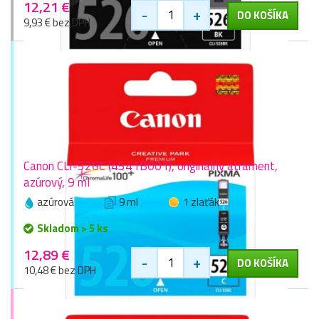
12,21 €
-
+
DO KOŠÍKA
9,93 € bez DPH
Canon CLI-526C (4541B001), originálny atrament,
azúrový, 9 ml
azúrová
9 ml
1 zlaťák
Skladom > 5 ks
12,89 €
-
+
DO KOŠÍKA
10,48 € bez DPH