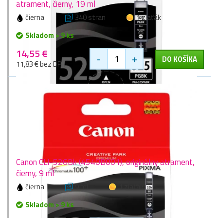
atrament, čierny, 19 ml
čierna
340 stran
1 zlaťák
Skladom > 9 ks
14,55 €
-
+
DO KOŠÍKA
11,83 € bez DPH
Canon CLI-526Bk (4540B001), originálny atrament,
čierny, 9 ml
čierna
9 ml
1 zlaťák
Skladom > 9 ks