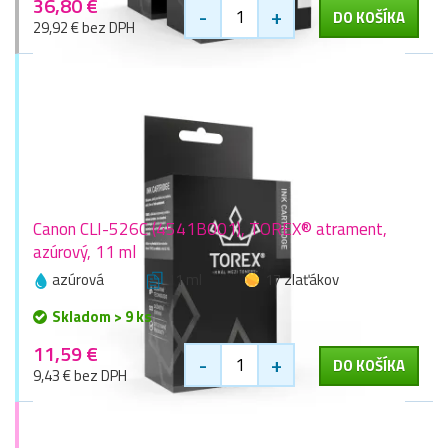
36,80 €
-
+
DO KOŠÍKA
29,92 € bez DPH
Canon CLI-526C (4541B001), TOREX® atrament,
azúrový, 11 ml
azúrová
11 ml
17 zlaťákov
Skladom > 9 ks
11,59 €
-
+
DO KOŠÍKA
9,43 € bez DPH