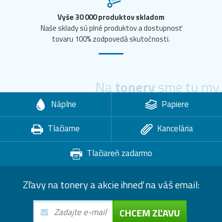
Vyše 30 000 produktov skladom
Naše sklady sú plné produktov a dostupnosť
tovaru 100% zodpovedá skutočnosti.
Na
tonery
sme tu my.
Náplne
Papiere
Tlačiarne
Kancelária
Tlačiareň zadarmo
Zľavy na tonery a akcie ihneď na váš email:
CHCEM ZĽAVU