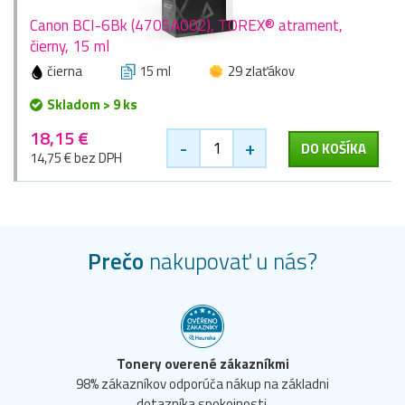
Canon BCI-6Bk (4705A002), TOREX® atrament,
čierny, 15 ml
čierna
15 ml
29 zlaťákov
Skladom > 9 ks
18,15 €
-
+
DO KOŠÍKA
14,75 € bez DPH
Prečo
nakupovať u nás?
Tonery overené zákazníkmi
98% zákazníkov odporúča nákup na základni
dotazníka spokojnosti.