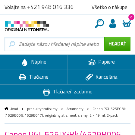
+421 948 016 336
Všetko o nákupe
Volajte na
0
Náplne
Papiere
Tlačiarne
Kancelária
Tlačiareň zadarmo
Úvod
produktyprotiskrny
Atramenty
Canon PGI-525PGBk
(4529B006, 4529B017), originálny atrament, čierny, 2 × 19 ml, 2-pack
Canon PGI-525PGBk (4529B006,