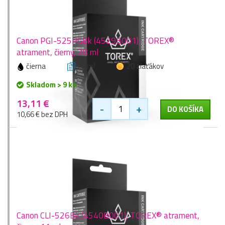
Canon PGI-525PGBk (4529B001), TOREX®
atrament, čierny, 28 ml
čierna
28 ml
20 zlaťákov
Skladom > 9 ks
13,11 €
-
+
DO KOŠÍKA
10,66 € bez DPH
Canon CLI-526Bk (4540B001), TOREX® atrament,