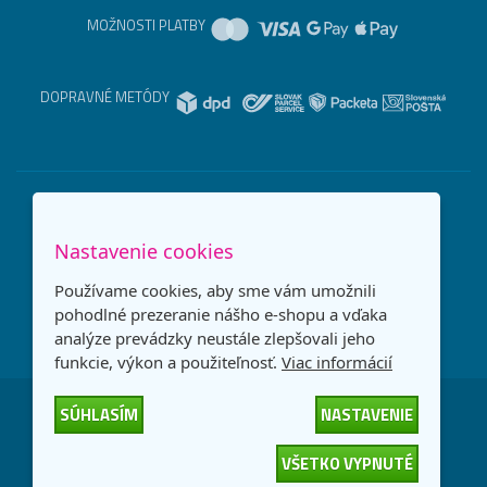
MOŽNOSTI PLATBY
DOPRAVNÉ METÓDY
Nastavenie cookies
Používame cookies, aby sme vám umožnili
pohodlné prezeranie nášho e-shopu a vďaka
analýze prevádzky neustále zlepšovali jeho
funkcie, výkon a použiteľnosť.
Viac informácií
SÚHLASÍM
NASTAVENIE
Česká republika
Slovensko
VŠETKO VYPNUTÉ
© 2026
interNETmania SK s.r.o.
Všetky práva vyhradené
-
-