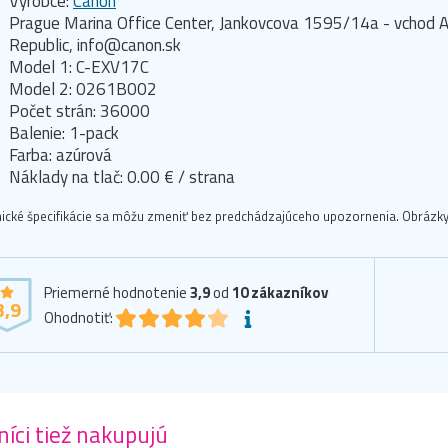
Výrobce:
Canon
Prague Marina Office Center, Jankovcova 1595/14a - vchod A
Republic, info@canon.sk
Model 1: C-EXV17C
Model 2: 0261B002
Počet strán: 36000
Balenie: 1-pack
Farba: azúrová
Náklady na tlač: 0.00 € / strana
ické špecifikácie sa môžu zmeniť bez predchádzajúceho upozornenia. Obrázky 
Priemerné hodnotenie
3,9
od
10
zákazníkov
3,9
Ohodnotiť:
íci tiež nakupujú