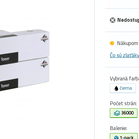
Nedostu
Nákupom 
Čo sú zlaťák
Vybraná farb
čierna
Počet strán:
36000
Balenie:
1-pack