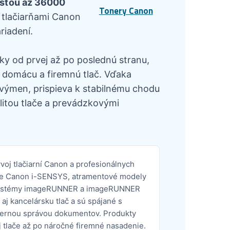
osťou až 36000
Tonery Canon
 tlačiarňami Canon
riadení.
ky od prvej až po poslednú stranu,
 domácu a firemnú tlač. Vďaka
výmen, prispieva k stabilnému chodu
itou tlače a prevádzkovými
oj tlačiarní Canon a profesionálnych
arne Canon i-SENSYS, atramentové modely
 systémy imageRUNNER a imageRUNNER
 kancelársku tlač a sú spájané s
dernou správou dokumentov. Produkty
 tlače až po náročné firemné nasadenie.