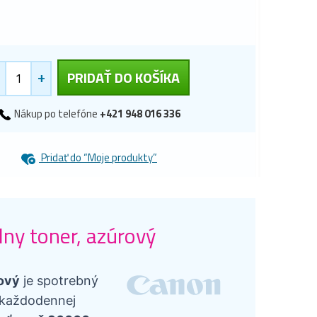
+
PRIDAŤ DO KOŠÍKA
Nákup po telefóne
+421 948 016 336
Pridať do “Moje produkty”
ny toner, azúrový
ový
je spotrebný
v každodennej