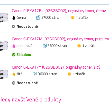
Canon C-EXV17Bk (0262B002), originálny toner, čierny
čierna
27000 stran
1 zlaťák
Nedostupné
Canon C-EXV17M (0260B002), originálny toner, purpuro
purpurová
36000 stran
1 zlaťák
Skladom
Canon C-EXV17Y (0259B002), originálny toner, žltý
žltá
36000 stran
1 zlaťák
Nedostupné
ledy navštívené produkty