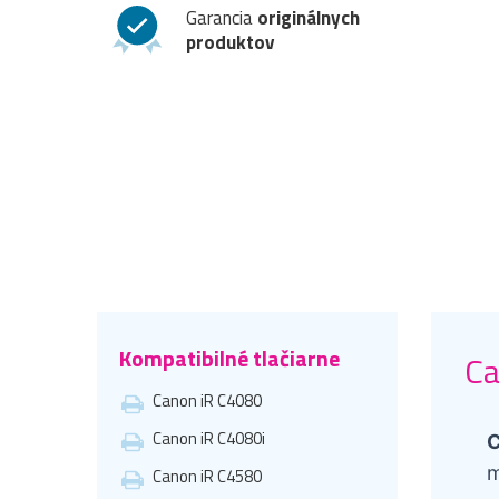
Garancia
originálnych
produktov
Kompatibilné tlačiarne
Ca
Canon iR C4080
Canon iR C4080i
C
m
Canon iR C4580