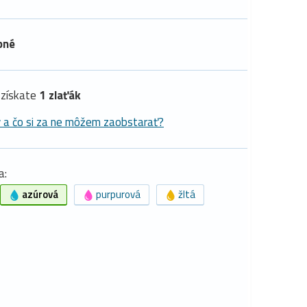
pné
získate
1 zlaťák
y a čo si za ne môžem zaobstarať?
a:
azúrová
purpurová
žltá