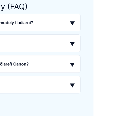
ky (FAQ)
modely tlačiarní?
▼
▼
lačiareň Canon?
▼
▼