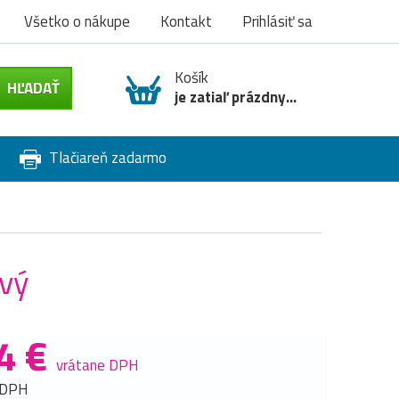
Všetko o nákupe
Kontakt
Prihlásiť sa
Košík
je zatiaľ prázdny...
Tlačiareň zadarmo
vý
4 €
vrátane DPH
 DPH