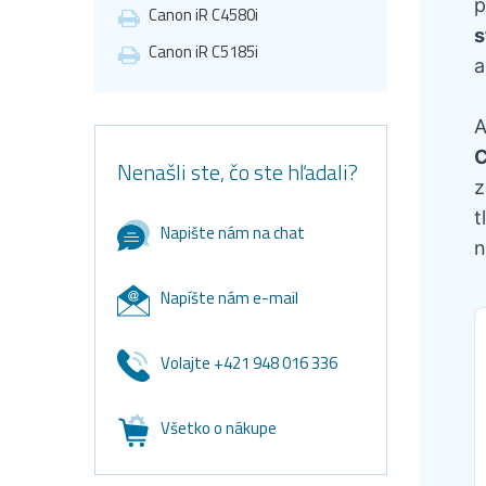
p
Canon iR C4580i
s
Canon iR C5185i
a
A
C
Nenašli ste, čo ste hľadali?
z
t
Napište nám na chat
n
Napíšte nám e-mail
Volajte +421 948 016 336
Všetko o nákupe