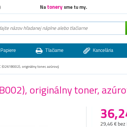
tonery
Na
sme tu my.
)
Papiere
Tlačiarne
Kancelária
(0261B002), originálny toner, azúrový
02), originálny toner, azúro
36,2
29,46 € bez