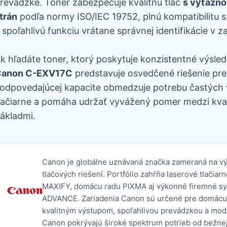
revádzke. Toner zabezpečuje kvalitnú tlač
s výťažn
trán
podľa normy ISO/IEC 19752, plnú kompatibilitu s
 spoľahlivú funkciu vrátane správnej identifikácie v za
k hľadáte toner, ktorý poskytuje konzistentné výsled
anon C-EXV17C
predstavuje osvedčené riešenie pre
odpovedajúcej kapacite obmedzuje potrebu častých 
lačiarne a pomáha udržať vyvážený pomer medzi kval
ákladmi.
Canon je globálne uznávaná značka zameraná na výv
tlačových riešení. Portfólio zahŕňa laserové tlači
MAXIFY, domácu radu PIXMA aj výkonné firemné
ADVANCE. Zariadenia Canon sú určené pre domácu aj
kvalitným výstupom, spoľahlivou prevádzkou a mo
Canon pokrývajú široké spektrum potrieb od bežnej