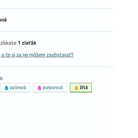
pné
získate
1 zlaťák
y a čo si za ne môžem zaobstarať?
a:
azúrová
purpurová
žltá