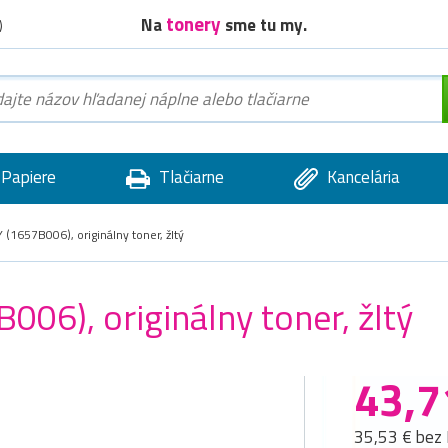
tonery
Na
sme tu my.
)
Papiere
Tlačiarne
Kancelária
1657B006), originálny toner, žltý
06), originálny toner, žltý
43,7
35,53 € bez