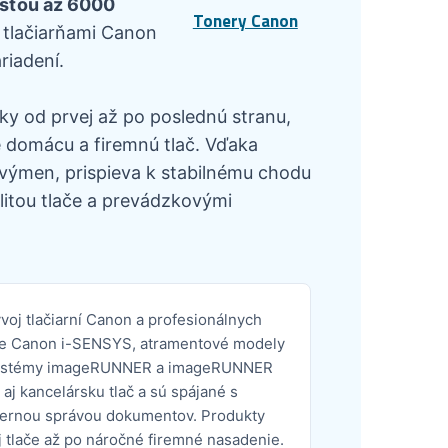
sťou až 6000
Tonery Canon
 tlačiarňami Canon
riadení.
ky od prvej až po poslednú stranu,
 domácu a firemnú tlač. Vďaka
výmen, prispieva k stabilnému chodu
itou tlače a prevádzkovými
oj tlačiarní Canon a profesionálnych
arne Canon i-SENSYS, atramentové modely
 systémy imageRUNNER a imageRUNNER
 kancelársku tlač a sú spájané s
dernou správou dokumentov. Produkty
 tlače až po náročné firemné nasadenie.