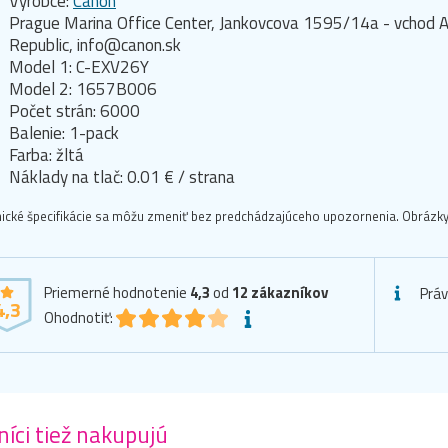
Výrobce:
Canon
Prague Marina Office Center, Jankovcova 1595/14a - vchod A
Republic, info@canon.sk
Model 1: C-EXV26Y
Model 2: 1657B006
Počet strán: 6000
Balenie: 1-pack
Farba: žltá
Náklady na tlač: 0.01 € / strana
ické špecifikácie sa môžu zmeniť bez predchádzajúceho upozornenia. Obrázky 
Priemerné hodnotenie
4,3
od
12
zákazníkov
Prá
4,3
Ohodnotiť:
íci tiež nakupujú