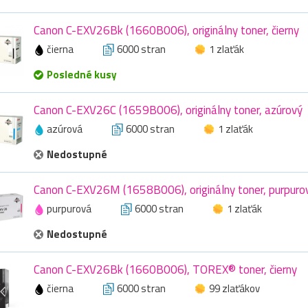
Canon C-EXV26Bk (1660B006), originálny toner, čierny
čierna
6000 stran
1 zlaťák
Posledné kusy
Canon C-EXV26C (1659B006), originálny toner, azúrový
azúrová
6000 stran
1 zlaťák
Nedostupné
Canon C-EXV26M (1658B006), originálny toner, purpuro
purpurová
6000 stran
1 zlaťák
Nedostupné
Canon C-EXV26Bk (1660B006), TOREX® toner, čierny
čierna
6000 stran
99 zlaťákov