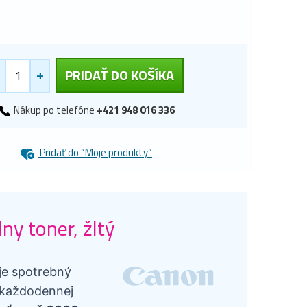
+
PRIDAŤ DO KOŠÍKA
Nákup po telefóne
+421 948 016 336
Pridať do “Moje produkty”
y toner, žltý
je spotrebný
v každodennej