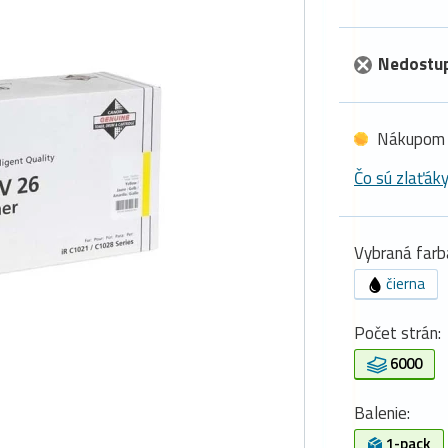
Nedostu
Nákupom 
Čo sú zlaťák
Vybraná farb
čierna
Počet strán:
6000
Balenie:
1-pack