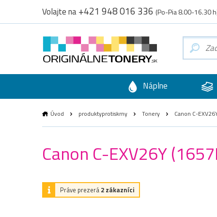
+421 948 016 336
Volajte na
(Po-Pia 8.00-16.30 h
Náplne
Úvod
produktyprotiskrny
Tonery
Canon C-EXV26Y (
Canon C-EXV26Y (1657B0
Práve prezerá
2 zákazníci