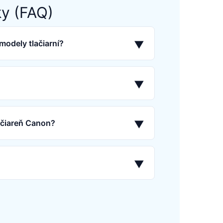
ky (FAQ)
modely tlačiarní?
▼
▼
lačiareň Canon?
▼
▼