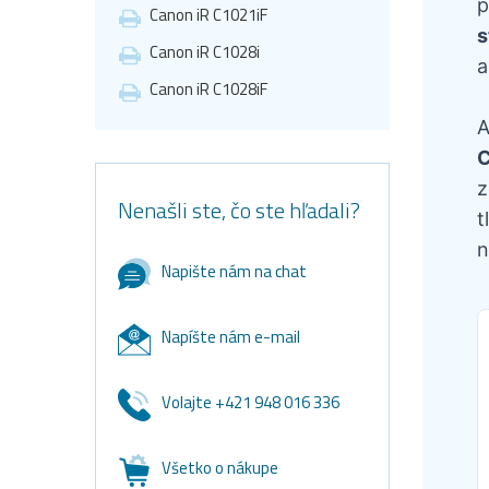
p
Canon iR C1021iF
s
Canon iR C1028i
a
Canon iR C1028iF
A
z
Nenašli ste, čo ste hľadali?
t
n
Napište nám na chat
Napíšte nám e-mail
Volajte +421 948 016 336
Všetko o nákupe