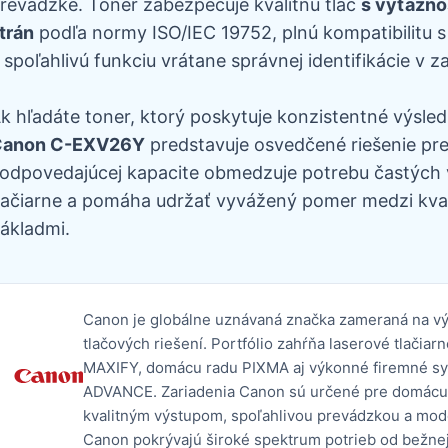
revádzke. Toner zabezpečuje kvalitnú tlač
s výťažno
trán
podľa normy ISO/IEC 19752, plnú kompatibilitu s
 spoľahlivú funkciu vrátane správnej identifikácie v za
k hľadáte toner, ktorý poskytuje konzistentné výsled
Canon C-EXV26Y
predstavuje osvedčené riešenie pre
odpovedajúcej kapacite obmedzuje potrebu častých 
lačiarne a pomáha udržať vyvážený pomer medzi kval
ákladmi.
Canon je globálne uznávaná značka zameraná na výv
tlačových riešení. Portfólio zahŕňa laserové tlači
MAXIFY, domácu radu PIXMA aj výkonné firemné
ADVANCE. Zariadenia Canon sú určené pre domácu aj
kvalitným výstupom, spoľahlivou prevádzkou a mo
Canon pokrývajú široké spektrum potrieb od bežnej