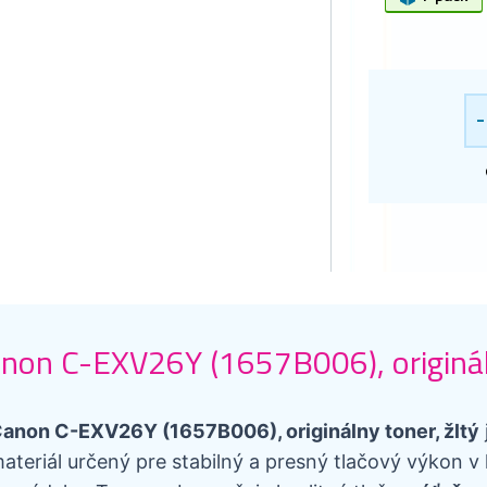
-
non C-EXV26Y (1657B006), origináln
anon C-EXV26Y (1657B006), originálny toner, žltý
ateriál určený pre stabilný a presný tlačový výkon 