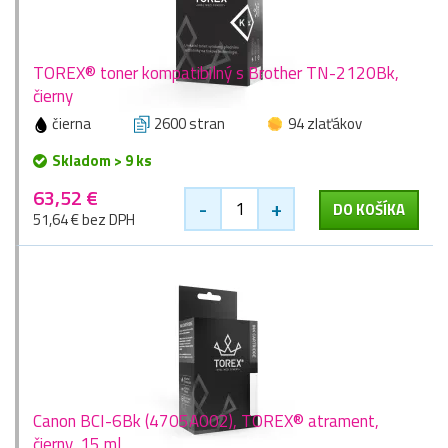
TOREX® toner kompatibilný s Brother TN-2120Bk,
čierny
čierna
2600 stran
94 zlaťákov
Skladom > 9 ks
63,52 €
-
+
DO KOŠÍKA
51,64 € bez DPH
Canon BCI-6Bk (4705A002), TOREX® atrament,
čierny, 15 ml