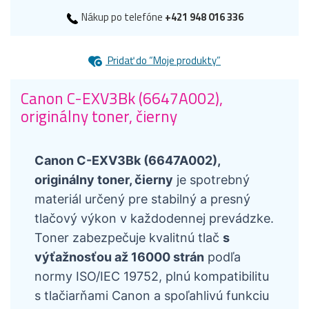
Nákup po telefóne
+421 948 016 336
Pridať do “Moje produkty”
Canon C-EXV3Bk (6647A002),
originálny toner, čierny
Canon C-EXV3Bk (6647A002),
originálny toner, čierny
je spotrebný
materiál určený pre stabilný a presný
tlačový výkon v každodennej prevádzke.
Toner zabezpečuje kvalitnú tlač
s
výťažnosťou až 16000 strán
podľa
normy ISO/IEC 19752, plnú kompatibilitu
s tlačiarňami Canon a spoľahlivú funkciu