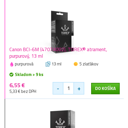
Canon BCI-6M (4707A002), TOREX® atrament,
purpurový, 13 ml
purpurová
13 ml
5 zlaťákov
Skladom > 9 ks
6,55 €
-
+
DO KOŠÍKA
5,33 € bez DPH