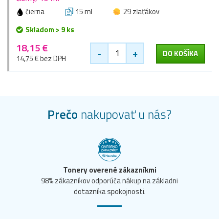
čierna
15 ml
29 zlaťákov
Skladom > 9 ks
18,15 €
-
+
DO KOŠÍKA
14,75 € bez DPH
Prečo
nakupovať u nás?
Tonery overené zákazníkmi
98% zákazníkov odporúča nákup na základni
dotazníka spokojnosti.