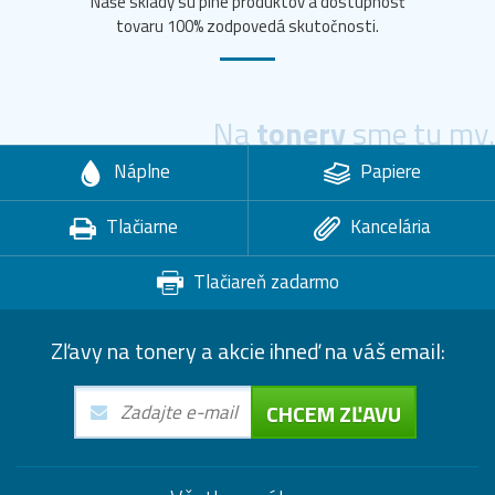
Naše sklady sú plné produktov a dostupnosť
tovaru 100% zodpovedá skutočnosti.
Na
tonery
sme tu my.
Náplne
Papiere
Tlačiarne
Kancelária
Tlačiareň zadarmo
Zľavy na tonery a akcie ihneď na váš email:
CHCEM ZĽAVU