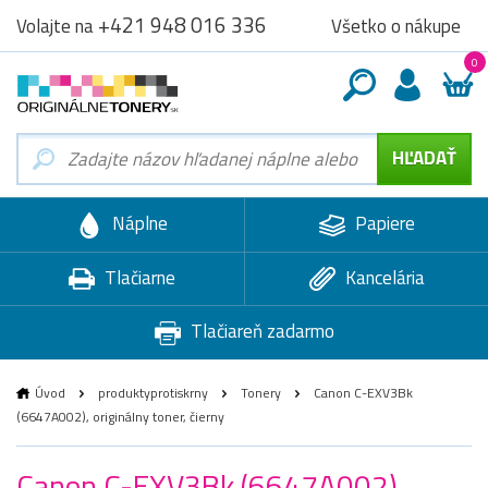
+421 948 016 336
Všetko o nákupe
Volajte na
0
Náplne
Papiere
Tlačiarne
Kancelária
Tlačiareň zadarmo
Úvod
produktyprotiskrny
Tonery
Canon C-EXV3Bk
(6647A002), originálny toner, čierny
Canon C-EXV3Bk (6647A002),