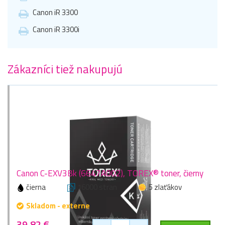
Canon iR 3300
Canon iR 3300i
Zákazníci tiež nakupujú
Canon C-EXV3Bk (6647A002), TOREX® toner, čierny
čierna
16000 stran
5 zlaťákov
Skladom - externe
39,82 €