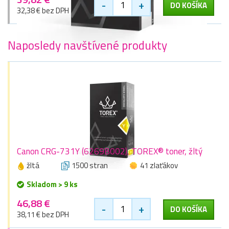
-
+
DO KOŠÍKA
32,38 € bez DPH
Naposledy navštívené produkty
Canon CRG-731Y (6269B002), TOREX® toner, žltý
žltá
1500 stran
41 zlaťákov
Skladom > 9 ks
46,88 €
-
+
DO KOŠÍKA
38,11 € bez DPH