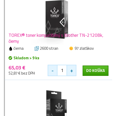
TOREX® toner kompatibilný s Brother TN-2120Bk,
čierny
čierna
2600 stran
97 zlaťákov
Skladom > 9 ks
65,03 €
-
+
DO KOŠÍKA
52,87 € bez DPH