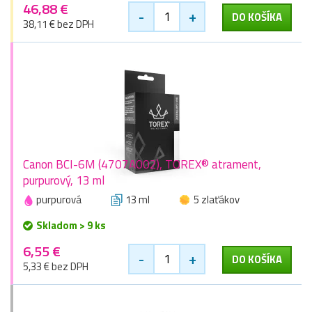
46,88 €
-
+
DO KOŠÍKA
38,11 € bez DPH
Canon BCI-6M (4707A002), TOREX® atrament,
purpurový, 13 ml
purpurová
13 ml
5 zlaťákov
Skladom > 9 ks
6,55 €
-
+
DO KOŠÍKA
5,33 € bez DPH