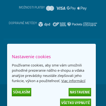
MOŽNOSTI PLATBY
DOPRAVNÉ METÓDY
Nastavenie cookies
Používame cookies, aby sme vám umožnili
pohodlné prezeranie nášho e-shopu a vďaka
analýze prevádzky neustále zlepšovali jeho
funkcie, výkon a použiteľnosť.
Viac informácií
SÚHLASÍM
NASTAVENIE
Česká republika
Slovensko
VŠETKO VYPNUTÉ
© 2026
interNETmania SK s.r.o.
Všetky práva vyhradené