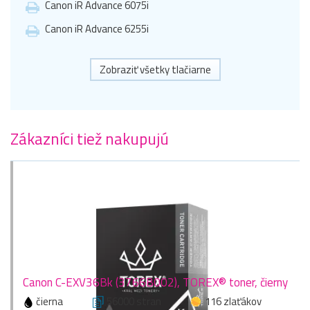
Canon iR Advance 6075i
Canon iR Advance 6255i
Zobraziť všetky tlačiarne
Zákazníci tiež nakupujú
Canon C-EXV36Bk (3766B002), TOREX® toner, čierny
čierna
56000 stran
116 zlaťákov