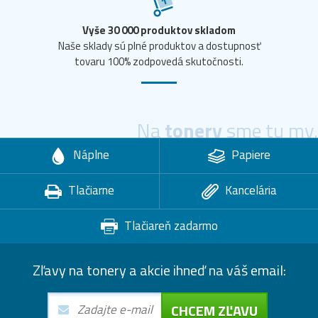
Vyše 30 000 produktov skladom
Naše sklady sú plné produktov a dostupnosť
tovaru 100% zodpovedá skutočnosti.
Na
tonery
sme tu my.
Náplne
Papiere
Tlačiarne
Kancelária
Tlačiareň zadarmo
Zľavy na tonery a akcie ihneď na váš email:
CHCEM ZĽAVU