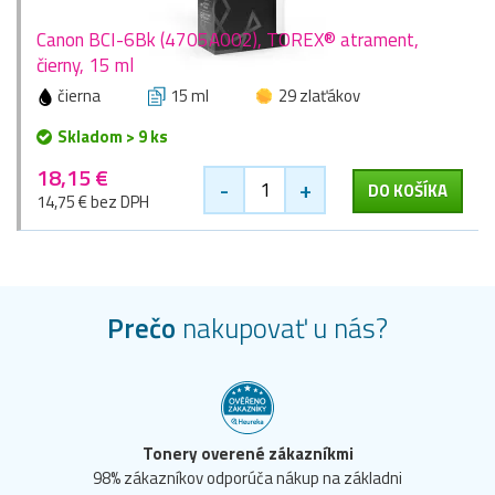
Canon BCI-6Bk (4705A002), TOREX® atrament,
čierny, 15 ml
čierna
15 ml
29 zlaťákov
Skladom > 9 ks
18,15 €
-
+
DO KOŠÍKA
14,75 € bez DPH
Prečo
nakupovať u nás?
Tonery overené zákazníkmi
98% zákazníkov odporúča nákup na základni