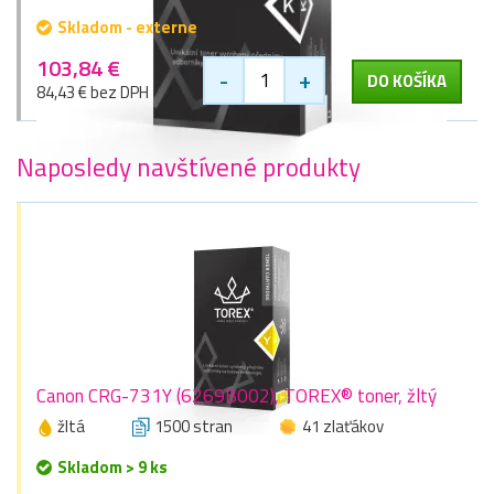
Skladom - externe
103,84 €
-
+
DO KOŠÍKA
84,43 € bez DPH
Naposledy navštívené produkty
Canon CRG-731Y (6269B002), TOREX® toner, žltý
žltá
1500 stran
41 zlaťákov
Skladom > 9 ks