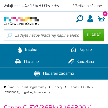
+421 948 016 336
Všetko o nákupe
Volajte na
0
Náplne
Papiere
Tlačiarne
Kancelária
Tlačiareň zadarmo
Úvod
produktyprotiskrny
Tonery
Canon C-EXV36Bk
(3766B002), originálny toner, čierny
Canon C-EXV36Bk (3766B002),