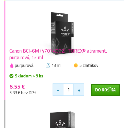
Canon BCI-6M (4707A002), TOREX® atrament,
purpurový, 13 ml
purpurová
13 ml
5 zlaťákov
Skladom > 9 ks
6,55 €
-
+
DO KOŠÍKA
5,33 € bez DPH