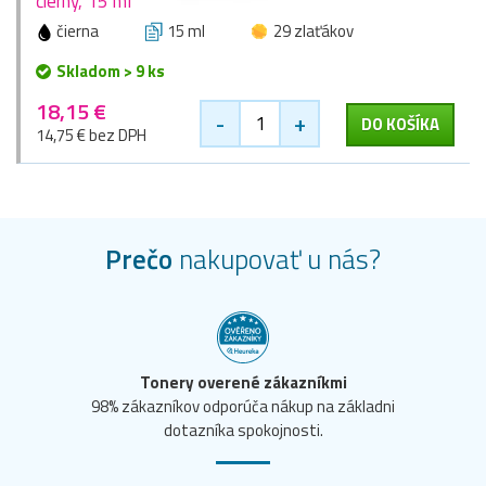
čierny, 15 ml
čierna
15 ml
29 zlaťákov
Skladom > 9 ks
18,15 €
-
+
DO KOŠÍKA
14,75 € bez DPH
Prečo
nakupovať u nás?
Tonery overené zákazníkmi
98% zákazníkov odporúča nákup na základni
dotazníka spokojnosti.