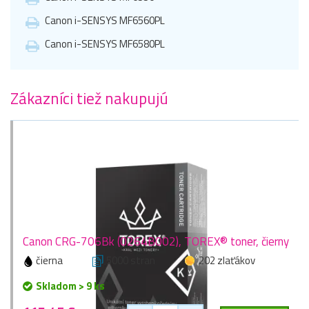
Canon i-SENSYS MF6560PL
Canon i-SENSYS MF6580PL
Zákazníci tiež nakupujú
Canon CRG-706Bk (0264B002), TOREX® toner, čierny
čierna
5000 stran
202 zlaťákov
Skladom > 9 ks