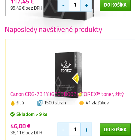
117,45 €
-
+
DO KOŠÍKA
95,49 € bez DPH
Naposledy navštívené produkty
Canon CRG-731Y (6269B002), TOREX® toner, žltý
žltá
1500 stran
41 zlaťákov
Skladom > 9 ks
46,88 €
-
+
DO KOŠÍKA
38,11 € bez DPH