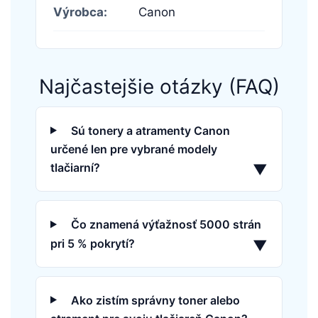
Výrobca:
Canon
Najčastejšie otázky (FAQ)
Sú tonery a atramenty Canon
určené len pre vybrané modely
tlačiarní?
▼
Čo znamená výťažnosť 5000 strán
pri 5 % pokrytí?
▼
Ako zistím správny toner alebo