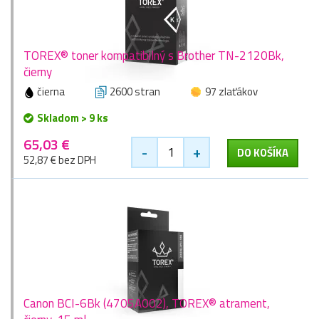
TOREX® toner kompatibilný s Brother TN-2120Bk,
čierny
čierna
2600 stran
97 zlaťákov
Skladom > 9 ks
65,03 €
-
+
DO KOŠÍKA
52,87 € bez DPH
Canon BCI-6Bk (4705A002), TOREX® atrament,