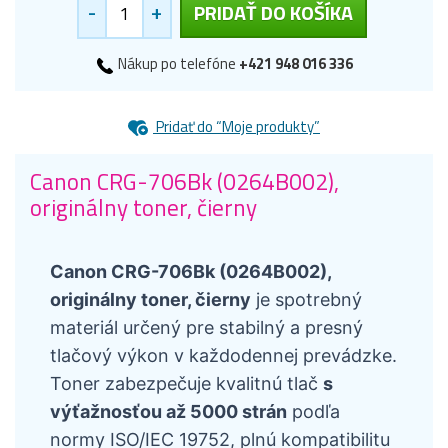
-
+
PRIDAŤ DO KOŠÍKA
Nákup po telefóne
+421 948 016 336
Pridať do “Moje produkty”
Canon CRG-706Bk (0264B002),
originálny toner, čierny
Canon CRG-706Bk (0264B002),
originálny toner, čierny
je spotrebný
materiál určený pre stabilný a presný
tlačový výkon v každodennej prevádzke.
Toner zabezpečuje kvalitnú tlač
s
výťažnosťou až 5000 strán
podľa
normy ISO/IEC 19752, plnú kompatibilitu