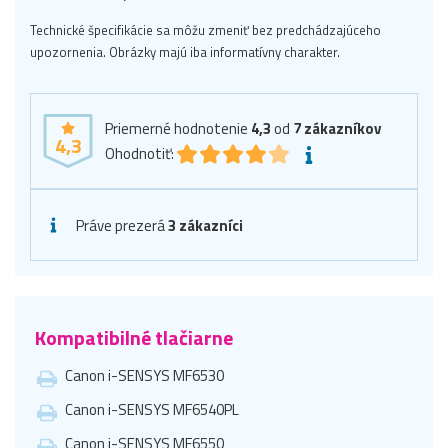
Technické špecifikácie sa môžu zmeniť bez predchádzajúceho
upozornenia. Obrázky majú iba informatívny charakter.
Priemerné hodnotenie
4,3
od
7
zákazníkov
4,3
Ohodnotiť:
Práve prezerá
3 zákazníci
Kompatibilné tlačiarne
Canon i-SENSYS MF6530
Canon i-SENSYS MF6540PL
Canon i-SENSYS MF6550