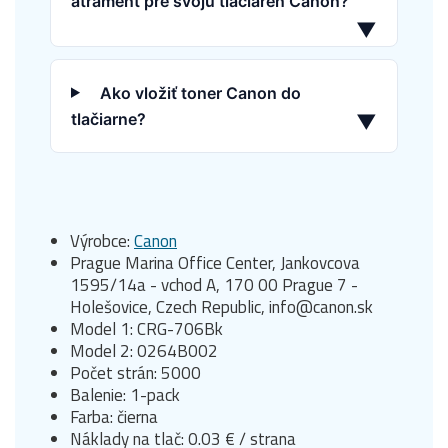
atrament pre svoju tlačiareň Canon?
▼
Ako vložiť toner Canon do
tlačiarne?
▼
Výrobce:
Canon
Prague Marina Office Center, Jankovcova
1595/14a - vchod A, 170 00 Prague 7 -
Holešovice, Czech Republic, info@canon.sk
Model 1: CRG-706Bk
Model 2: 0264B002
Počet strán: 5000
Balenie: 1-pack
Farba: čierna
Náklady na tlač: 0.03 € / strana