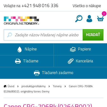
+421 948 016 336
Všetko o nákupe
Volajte na
0
Náplne
Papiere
Tlačiarne
Kancelária
Tlačiareň zadarmo
Úvod
produktyprotiskrny
Tonery
Canon CRG-706Bk
(0264B002), originálny toner, čierny
Canon CRG-706Bk (0264B002),