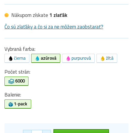
Nákupom získate
1 zlaťák
Čo sú zlaťáky a čo si za ne môžem zaobstarať?
Vybraná farba:
čierna
azúrová
purpurová
žltá
Počet strán:
6000
Balenie:
1-pack