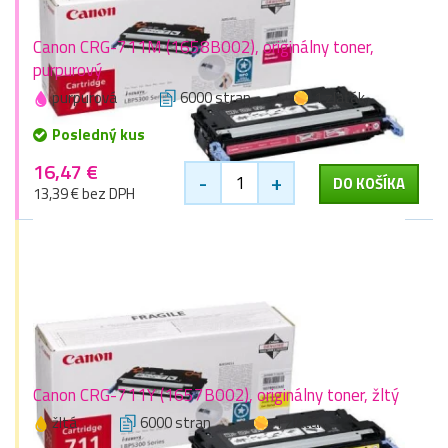
Canon CRG-711M (1658B002), originálny toner,
purpurový
purpurová
6000 stran
1 zlaťák
Posledný kus
16,47 €
-
+
DO KOŠÍKA
13,39 € bez DPH
Canon CRG-711Y (1657B002), originálny toner, žltý
žltá
6000 stran
1 zlaťák