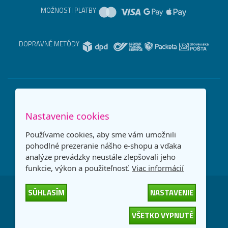
MOŽNOSTI PLATBY
DOPRAVNÉ METÓDY
Nastavenie cookies
Používame cookies, aby sme vám umožnili
pohodlné prezeranie nášho e-shopu a vďaka
analýze prevádzky neustále zlepšovali jeho
funkcie, výkon a použiteľnosť.
Viac informácií
SÚHLASÍM
NASTAVENIE
Česká republika
Slovensko
VŠETKO VYPNUTÉ
© 2026
interNETmania SK s.r.o.
Všetky práva vyhradené
-
-