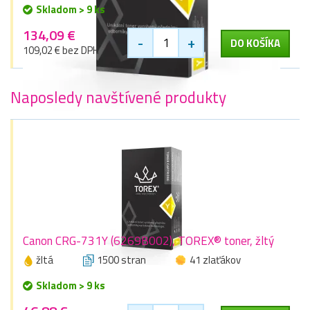
Skladom > 9 ks
134,09 €
-
+
DO KOŠÍKA
109,02 € bez DPH
Naposledy navštívené produkty
Canon CRG-731Y (6269B002), TOREX® toner, žltý
žltá
1500 stran
41 zlaťákov
Skladom > 9 ks