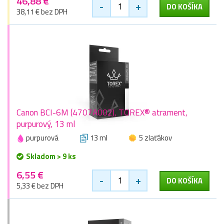
46,88 €
-
+
DO KOŠÍKA
38,11 € bez DPH
Canon BCI-6M (4707A002), TOREX® atrament,
purpurový, 13 ml
purpurová
13 ml
5 zlaťákov
Skladom > 9 ks
6,55 €
-
+
DO KOŠÍKA
5,33 € bez DPH