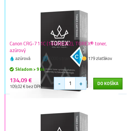
Canon CRG-711C (1659B002), TOREX® toner,
azúrový
azúrová
6000 stran
179 zlaťákov
Skladom > 9 ks
134,09 €
-
+
DO KOŠÍKA
109,02 € bez DPH