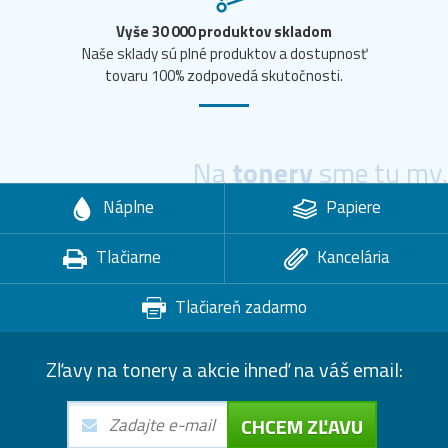
Vyše 30 000 produktov skladom
Naše sklady sú plné produktov a dostupnosť
tovaru 100% zodpovedá skutočnosti.
Na
tonery
sme tu my.
Náplne
Papiere
Tlačiarne
Kancelária
Tlačiareň zadarmo
Zľavy na tonery a akcie ihneď na váš email:
CHCEM ZĽAVU