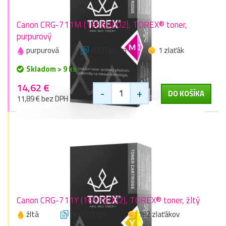
Canon CRG-711M (1658B002), TOREX® toner,
purpurový
purpurová
6000 stran
1 zlaťák
Skladom > 9 ks
14,62 €
-
+
DO KOŠÍKA
11,89 € bez DPH
Canon CRG-711Y (1657B002), TOREX® toner, žltý
žltá
6000 stran
192 zlaťákov