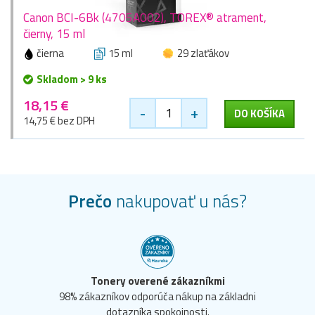
Canon BCI-6Bk (4705A002), TOREX® atrament,
čierny, 15 ml
čierna
15 ml
29 zlaťákov
Skladom > 9 ks
18,15 €
-
+
DO KOŠÍKA
14,75 € bez DPH
Prečo
nakupovať u nás?
Tonery overené zákazníkmi
98% zákazníkov odporúča nákup na základni
dotazníka spokojnosti.