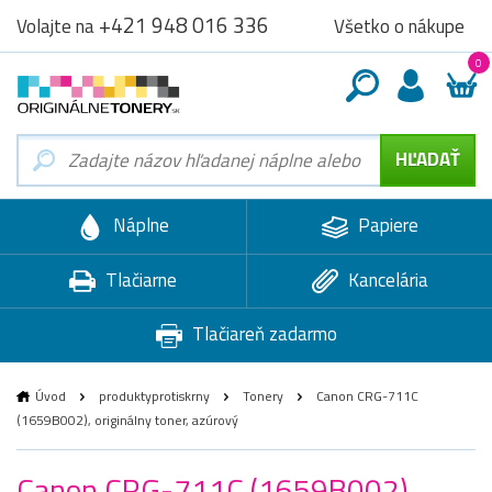
+421 948 016 336
Všetko o nákupe
Volajte na
0
Náplne
Papiere
Tlačiarne
Kancelária
Tlačiareň zadarmo
Úvod
produktyprotiskrny
Tonery
Canon CRG-711C
(1659B002), originálny toner, azúrový
Canon CRG-711C (1659B002),