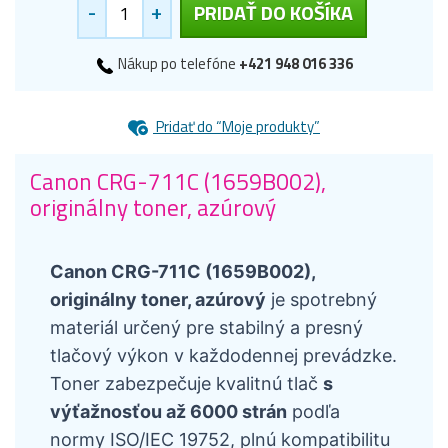
-
+
PRIDAŤ DO KOŠÍKA
Nákup po telefóne
+421 948 016 336
Pridať do “Moje produkty”
Canon CRG-711C (1659B002),
originálny toner, azúrový
Canon CRG-711C (1659B002),
originálny toner, azúrový
je spotrebný
materiál určený pre stabilný a presný
tlačový výkon v každodennej prevádzke.
Toner zabezpečuje kvalitnú tlač
s
výťažnosťou až 6000 strán
podľa
normy ISO/IEC 19752, plnú kompatibilitu