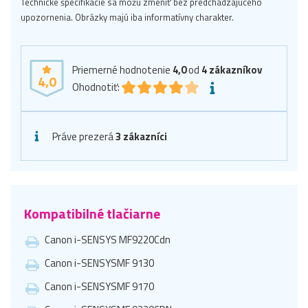
Technické špecifikácie sa môžu zmeniť bez predchádzajúceho
upozornenia. Obrázky majú iba informatívny charakter.
Priemerné hodnotenie
4,0
od
4
zákazníkov
4,0
Ohodnotiť:
Práve prezerá
3 zákazníci
Kompatibilné tlačiarne
Canon i-SENSYS MF9220Cdn
Canon i-SENSYSMF 9130
Canon i-SENSYSMF 9170