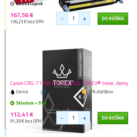
Nedostupné
167,56 €
-
+
DO KOŠÍKA
136,23 € bez DPH
Canon CRG-711Bk (1660B002), TOREX® toner, čierny
čierna
6000 stran
176 zlaťákov
Skladom > 9 ks
112,41 €
-
+
DO KOŠÍKA
91,39 € bez DPH