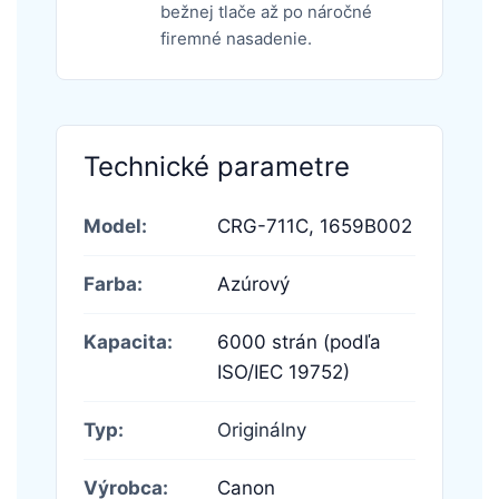
bežnej tlače až po náročné
firemné nasadenie.
Technické parametre
Model:
CRG-711C,
1659B002
Farba:
Azúrový
Kapacita:
6000 strán (podľa
ISO/IEC 19752)
Typ:
Originálny
Výrobca:
Canon