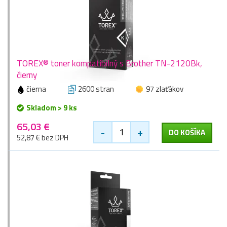
TOREX® toner kompatibilný s Brother TN-2120Bk,
čierny
čierna
2600 stran
97 zlaťákov
Skladom > 9 ks
65,03 €
-
+
DO KOŠÍKA
52,87 € bez DPH