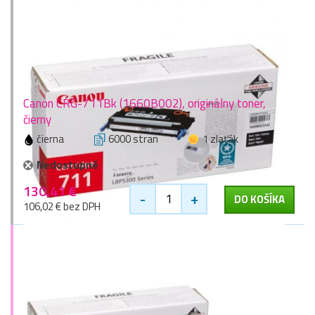
Canon CRG-711Bk (1660B002), originálny toner,
čierny
čierna
6000 stran
1 zlaťák
Nedostupné
130,41 €
-
+
DO KOŠÍKA
106,02 € bez DPH